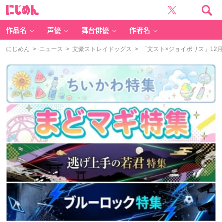
に
じ
め
ん
作品名
声優
舞台俳優
作者名
にじめん
>
ニュース
>
文豪ストレイドッグス
> 「文スト×ジョイポリス」12