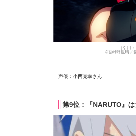
（引用：
©吾峠呼世晴／集
声優：小西克幸さん
第9位：『NARUTO』