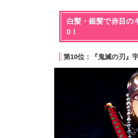
白髪・銀髪で赤目のキ
0！
第10位：『鬼滅の刃』宇