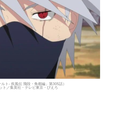
ナルト- 疾風伝 飛段・角都編」第305話）
スコット／集英社・テレビ東京・ぴえろ