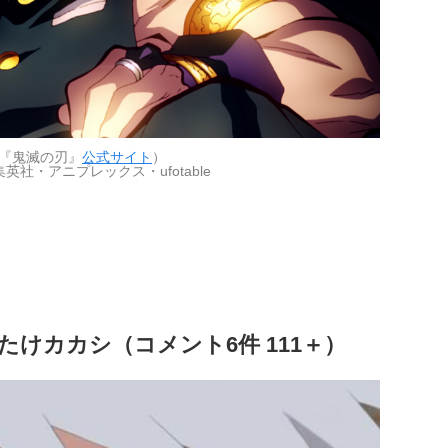
『鬼滅の刃』
公式サイト
）
英社・アニプレックス・ufotable
はたけカカシ（コメント6件 111＋）