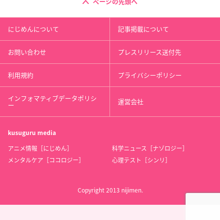
ページの先頭へ
にじめんについて
記事掲載について
お問い合わせ
プレスリリース送付先
利用規約
プライバシーポリシー
インフォマティブデータポリシ
運営会社
ー
kusuguru
media
アニメ情報［にじめん］
科学ニュース［ナゾロジー］
メンタルケア［ココロジー］
心理テスト［シンリ］
Copyright 2013 nijimen.