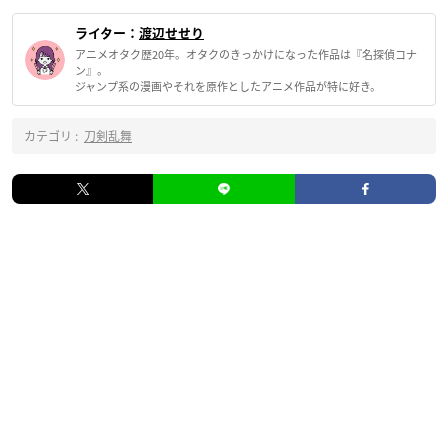
ライター：
渡辺せせり
アニメオタク歴20年。オタクのきっかけになった作品は『名探偵コナ
ン』。
ジャンプ系の漫画やそれを原作としたアニメ作品が特に好き。
カテゴリ :
刀剣乱舞