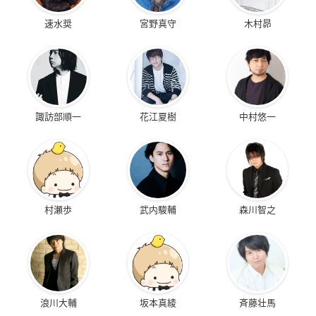
速水奨
宮野真守
木村昴
諏訪部順一
花江夏樹
中村悠一
村瀬歩
武内駿輔
森川智之
浪川大輔
坂本真綾
斉藤壮馬