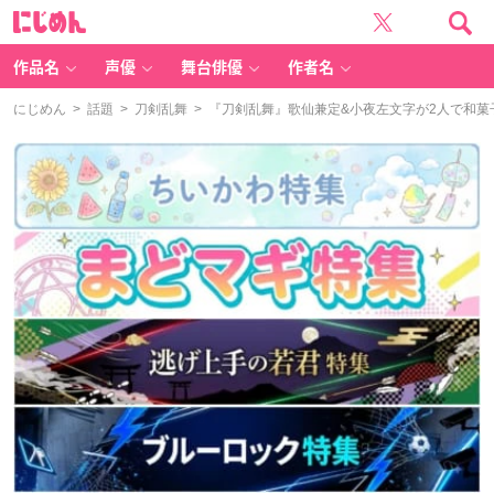
に
じ
め
ん
作品名
声優
舞台俳優
作者名
にじめん
>
話題
>
刀剣乱舞
> 『刀剣乱舞』歌仙兼定&小夜左文字が2人で和