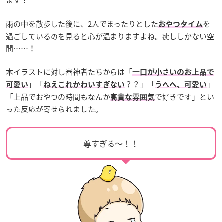
ます！
雨の中を散歩した後に、2人でまったりとした
を
おやつタイム
過ごしているのを見ると心が温まりますよね。癒ししかない空
間……！
本イラストに対し審神者たちからは「
一口が小さいのお上品で
」「
？？」「
」
可愛い
ねえこれかわいすぎない
うへへ、可愛い
「上品でおやつの時間もなんか
で好きです」とい
高貴な雰囲気
った反応が寄せられました。
尊すぎる〜！！