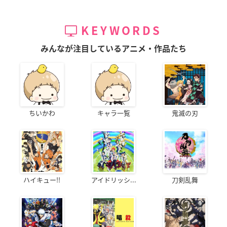
KEYWORDS
みんなが注目しているアニメ・作品たち
ちいかわ
キャラ一覧
鬼滅の刃
ハイキュー!!
アイドリッシ...
刀剣乱舞