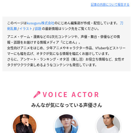
記事の内容について報告する
このページは
kusuguru株式会社
のにじめん編集部が作成・配信しています。
刀
剣乱舞
/
イラスト
/
話題
の最新情報はリンク先をご覧ください。
アニメ・ゲーム・漫画などの2次元コンテンツや、声優・舞台・俳優などの情
報・話題をお届けする情報メディア「にじめん」。
女性向けアニメをはじめ、少年アニメやキャラクター作品、VTuberなどストリー
マーにも幅を広げ、オタクが気になる情報を幅広くお届けしています。
さらに、アンケート・ランキング・オタ活（推し活）お役立ち情報など、女性オ
タクがワクワク楽しめるようなコンテンツも発信しています。
VOICE ACTOR
みんなが気になっている声優さん