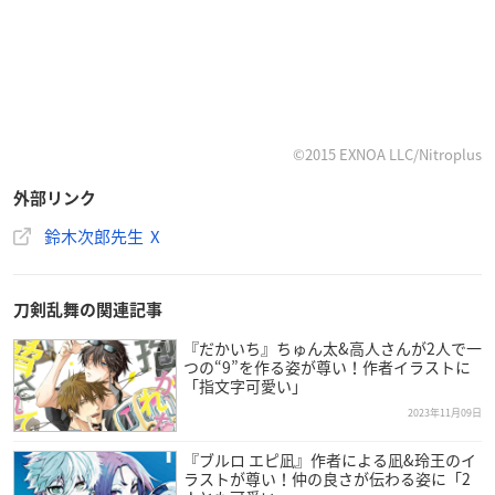
©2015 EXNOA LLC/Nitroplus
外部リンク
鈴木次郎先生 X
刀剣乱舞の関連記事
『だかいち』ちゅん太&高人さんが2人で一
つの“9”を作る姿が尊い！作者イラストに
「指文字可愛い」
2023年11月09日
『ブルロ エピ凪』作者による凪&玲王のイ
ラストが尊い！仲の良さが伝わる姿に「2