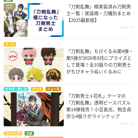
『刀剣乱舞』極実装済み刀剣男
士一覧｜実装順・刀種別まとめ
【2025最新版】
2コメント
グッズ
『刀剣乱舞』ちびぐるみ第4弾・
第5弾が2026年8月にプライズと
して登場！全10振りの刀剣男士
がちびキャラぬいぐるみに
オタ活・推し活
グッズ
ニュース
「刀剣男士 x 花札」テーマの
『刀剣乱舞』透明ピースパズル
第14弾発売！小豆長光、物吉貞
宗ら4振りがラインナップ
1コメント
ランキング
話題