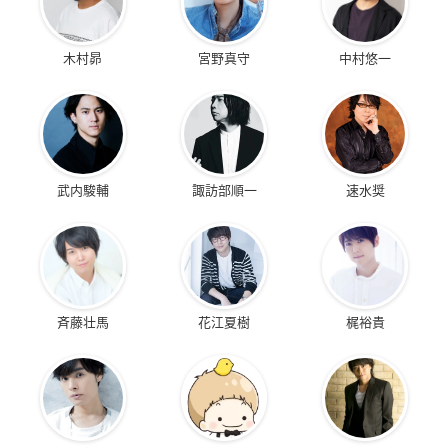
木村昴
宮野真守
中村悠一
武内駿輔
諏訪部順一
速水奨
斉藤壮馬
花江夏樹
梶裕貴