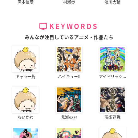
岡本信彦
村瀬歩
浪川大輔
KEYWORDS
みんなが注目しているアニメ・作品たち
キャラ一覧
ハイキュー!!
アイドリッシ...
ちいかわ
鬼滅の刃
呪術廻戦