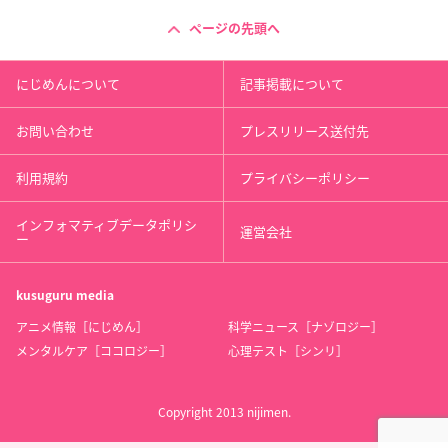
ページの先頭へ
にじめんについて
記事掲載について
お問い合わせ
プレスリリース送付先
利用規約
プライバシーポリシー
インフォマティブデータポリシ
運営会社
ー
kusuguru
media
アニメ情報［にじめん］
科学ニュース［ナゾロジー］
メンタルケア［ココロジー］
心理テスト［シンリ］
Copyright 2013 nijimen.