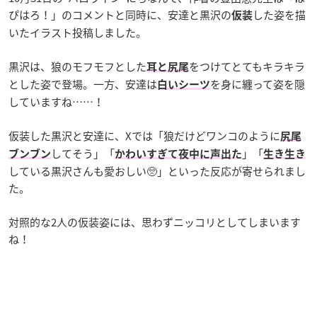
ぴはろ！」のコメントと同時に、安達と黒沢の
した姿を描
仮装
いたイラスト投稿しました。
黒沢は、狼のモフモフとした
をつけてとてもキラキラ
耳と尻尾
とした姿で登場。一方、安達は
を身に纏って姿を隠
白いシーツ
していますね……！
仮装した黒沢と安達に、Xでは「狼だけどワンコのように
尻尾
してそう」「
」「
ブンブン
かわいすぎて夜中に声出た
生き生き
している黒沢さんも愛おしい🥺」といった反応が寄せられまし
た。
対照的な2人の仮装姿には、思わずニッコリとしてしまいます
ね！