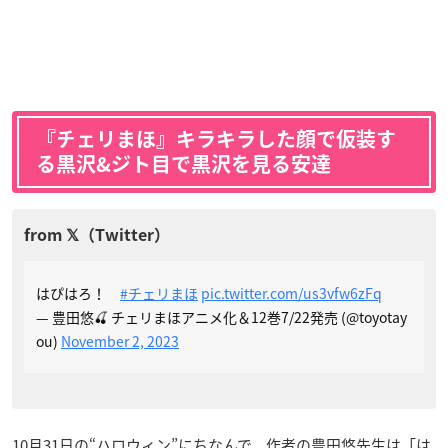
『チェリまほ』キラキラした顔で仮装す
る黒沢&ジト目で黒沢を見る安達
はぴはろ！
#チェリまほ
pic.twitter.com/us3vfw6zFq
— 豊田悠🍒 チェリまほアニメ化＆12巻7/22発売 (@toyotay
ou)
November 2, 2023
10月31日の“ハロウィン”にちなんで、作者の豊田悠先生は「は