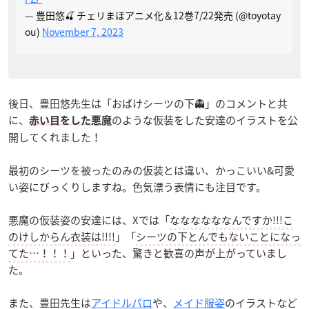
— 豊田悠🍒 チェリまほアニメ化＆12巻7/22発売 (@toyotay
ou)
November 7, 2023
後日、豊田悠先生は「おばけシーツの下👻」のコメントと共
に、
のような仮装をした安達のイラストを公
赤い目をした悪魔
開してくれました！
最初のシーツを被ったのみの仮装とは違い、かっこいい&可愛
い姿にびっくりしますね。色気漂う表情にも注目です。
悪魔の仮装姿の安達には、Xでは「
ななななななんですか!!!こ
のけしからん衣装は!!!!
」「
シーツの下とんでもないことになっ
てた…！！！
」といった、驚きと歓喜の声が上がっていまし
た。
また、豊田先生は
アイドルパロ
や、
メイド服姿
のイラストなど