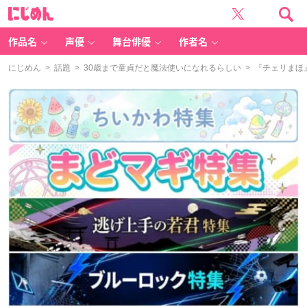
に
じ
め
ん
作品名
声優
舞台俳優
作者名
にじめん
>
話題
>
30歳まで童貞だと魔法使いになれるらしい
> 『チェリまほ