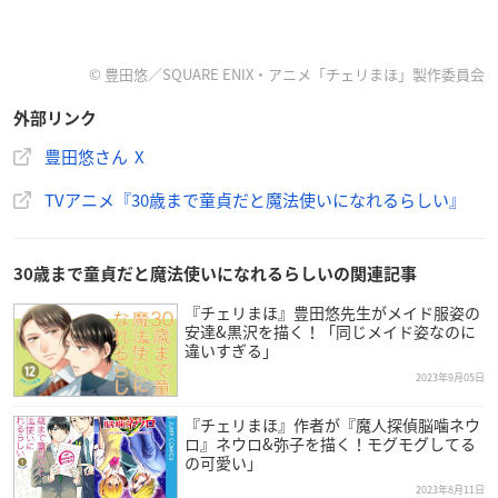
© 豊田悠／SQUARE ENIX・アニメ「チェリまほ」製作委員会
外部リンク
豊田悠さん X
TVアニメ『30歳まで童貞だと魔法使いになれるらしい』
30歳まで童貞だと魔法使いになれるらしいの関連記事
『チェリまほ』豊田悠先生がメイド服姿の
安達&黒沢を描く！「同じメイド姿なのに
違いすぎる」
2023年9月05日
『チェリまほ』作者が『魔人探偵脳噛ネウ
ロ』ネウロ&弥子を描く！モグモグしてる
の可愛い」
2023年8月11日