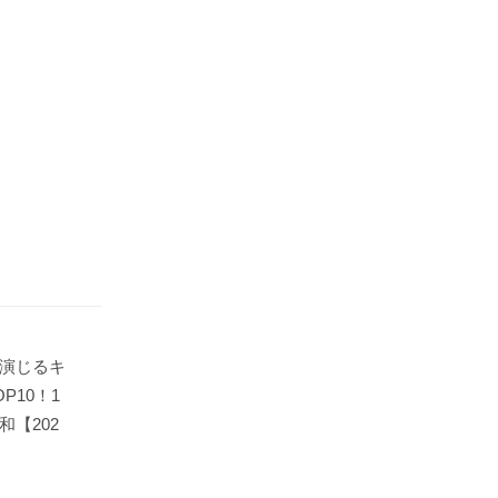
演じるキ
P10！1
【202