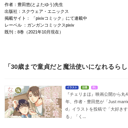
作者：豊田悠(とよたゆう)先生
出版社：スクウェア・エニックス
掲載サイト： 「pixivコミック」にて連載中
レーベル ：ガンガンコミックスpixiv
既刊：8巻（2021年10月現在）
「30歳まで童貞だと魔法使いになれるらし
イラスト
話題
BL
『チェリまほ』映画公開から丸4
年、作者・豊田悠が「Just marri
d」イラストを投稿で「大好きす
る」「く...