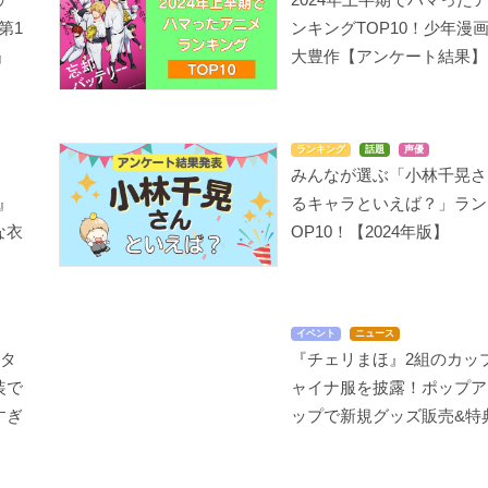
第1
ンキングTOP10！少年漫
』
大豊作【アンケート結果】
ランキング
話題
声優
みんなが選ぶ「小林千晃さ
』
るキャラといえば？」ラン
な衣
OP10！【2024年版】
イベント
ニュース
ータ
『チェリまほ』2組のカッ
装で
ャイナ服を披露！ポップア
すぎ
ップで新規グッズ販売&特