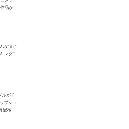
画作品が
んが演じ
キングT
プルがチ
ップショ
典配布