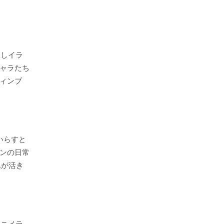
ろしイラ
ャラたち
ィンブ
いらすと
ンの日常
んが活き
アニメラ