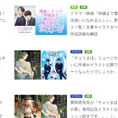
実写
話題
覧！
ドラマ・映画『30歳まで
アニ
法使いになれるらしい』実
ト一覧！主要キャラクター
作品詳細を解説
イラスト
話題
るキ
『チェリまほ』ミュージカ
は
いに作者がイラスト公開で
シ
ートなふたりでしょうか」
イラスト
話題
マ
豊田悠先生が『チェリまほ
、
の星』発売記念イラスト公
で
ッッッ好きです。。。！」