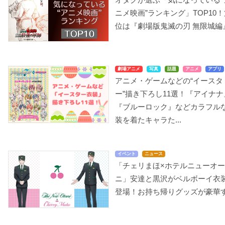
ニメ映画”ランキング」TOP10！
位は『劇場版鬼滅の刃 無限城編
劇場アニメ
写真
話題
アニメ
アプリ
アニメ・ゲームなどの“イースタ
ー”描き下ろし11選！『アイナナ
『ブルーロック』などカラフル
装を着たキャラた...
イベント
ニュース
「チェリまほ×ホテルニューオ
ニ」安達と黒沢がベルボーイ衣
登場！お持ち帰りグッズが豪華