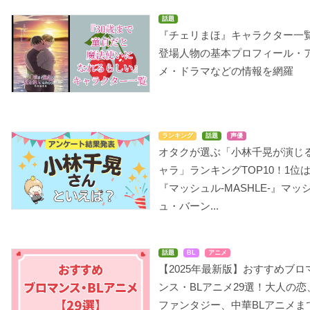
話題
『チェリまほ』キャラクター一
登場人物の基本プロフィール・
メ・ドラマなどの情報を網羅
ランキング
話題
声優
オタクが選ぶ「小林千晃が演じ
ャラ」ランキングTOP10！1位
『マッシュル-MASHLE-』マッ
ュ・バーン...
話題
BL
アニメ
【2025年最新版】おすすめブロ
ンス・BLアニメ29選！大人の恋
ファンタジー、中華BLアニメま