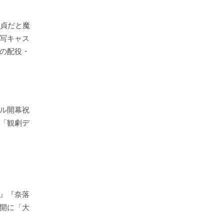
童貞だと魔
写キャス
の配役・
ル開幕祝
「観劇デ
』『奈落
開に「大