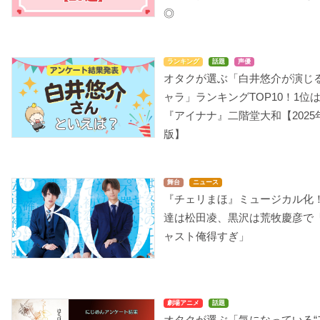
◎
ランキング
話題
声優
オタクが選ぶ「白井悠介が演じ
ャラ」ランキングTOP10！1位
『アイナナ』二階堂大和【2025
版】
舞台
ニュース
『チェリまほ』ミュージカル化
達は松田凌、黒沢は荒牧慶彦で
ャスト俺得すぎ」
劇場アニメ
話題
オタクが選ぶ「気になっている“