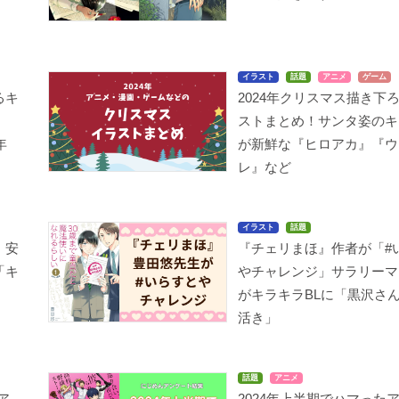
イラスト
話題
アニメ
ゲーム
るキ
2024年クリスマス描き下
は
ストまとめ！サンタ姿のキ
年
が新鮮な『ヒロアカ』『ウ
レ』など
イラスト
話題
！安
『チェリまほ』作者が「#
「キ
やチャレンジ」サラリーマ
がキラキラBLに「黒沢さ
活き」
話題
アニメ
ア
2024年上半期でハマった