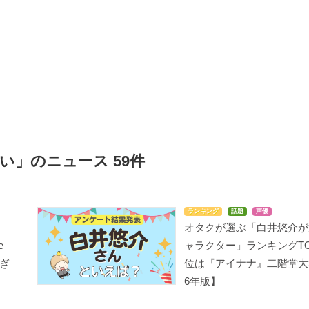
い」のニュース 59件
ランキング
話題
声優
オタクが選ぶ「白井悠介が
e
ャラクター」ランキングTO
ぎ
位は『アイナナ』二階堂大和
6年版】