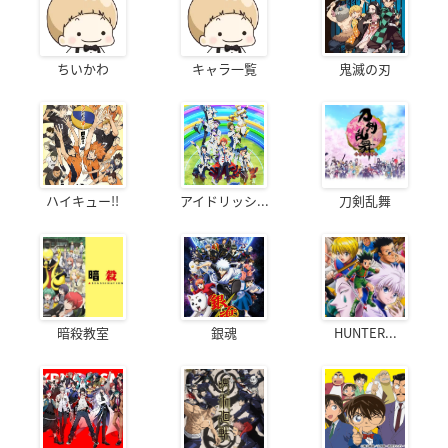
ちいかわ
キャラ一覧
鬼滅の刃
ハイキュー!!
アイドリッシ...
刀剣乱舞
暗殺教室
銀魂
HUNTER...