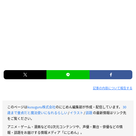
記事の内容について報告する
このページは
kusuguru株式会社
のにじめん編集部が作成・配信しています。
30
歳まで童貞だと魔法使いになれるらしい
/
イラスト
/
話題
の最新情報はリンク先
をご覧ください。
アニメ・ゲーム・漫画などの2次元コンテンツや、声優・舞台・俳優などの情
報・話題をお届けする情報メディア「にじめん」。