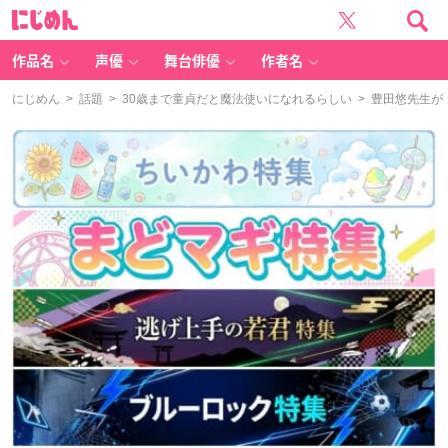
に
じ
め
ん
作品名
声優
舞台俳優
作者名
にじめん
>
話題
>
30歳まで童貞だと魔法使いになれるらしい
> 豊田悠先生が