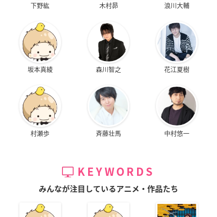
下野紘
木村昴
浪川大輔
坂本真綾
森川智之
花江夏樹
村瀬歩
斉藤壮馬
中村悠一
KEYWORDS
みんなが注目しているアニメ・作品たち