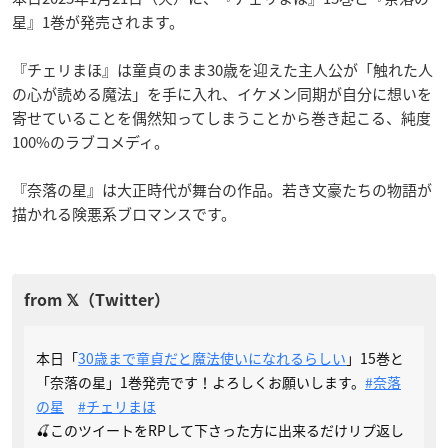
星』1巻が発売されます。
『チェリまほ』は童貞のまま30歳を迎えた主人公が「触れた人
の心が読める魔法」を手に入れ、イケメン同期が自分に想いを
寄せていることを偶然知ってしまうことから巻き起こる、純度
100%のラブコメディ。
『奈落の星』は大正時代が舞台の作品。若き文豪たちの物語が
描かれる険悪系ブロマンスです。
本日「
30歳まで童貞だと魔法使いになれるらしい
」15巻と
「奈落の星」1巻発売です！よろしくお願いします。
#奈落
の星
#チェリまほ
🍒このツイートをRPして下さった方に出来るだけリプ返し