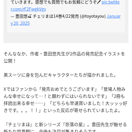
ていきます。感想でも質問でもお気軽にどうぞ🖊
pic.twitte
r.com/rF2FwgkVgv
— 豊田悠🍒 チェリまほ14巻4/22発売 (@toyotayou)
Januar
y 20, 2025
そんななか、作者・豊田悠先生が2作品の発売記念イラストを
公開！
黒スーツに身を包んだキャラクターたちが描かれました。
Xではファンから「発売おめでとうございます」「登場人物み
んな幸せになって…！と願わずにはいられないです」「2冊も
拝読出来る幸せ……」「どちらも早速買いました！大ッッッ好
きです。。。！！」といった反応が寄せられていましたよ。
『チェリまほ』と新シリーズ『奈落の星』。豊田先生が魅せる
新たな世界観に、今後も注目が集まりそうです。