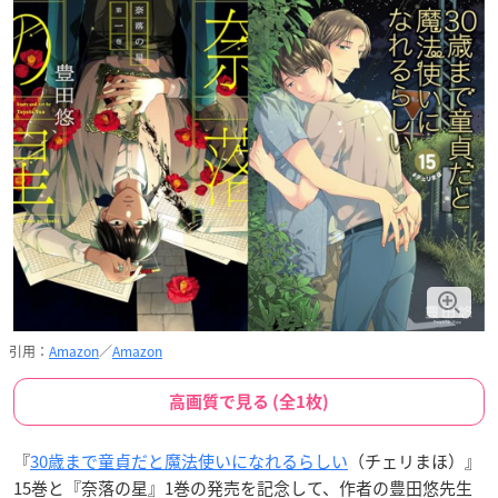
引用：
Amazon
／
Amazon
高画質で見る (全1枚)
『
30歳まで童貞だと魔法使いになれるらしい
（チェリまほ）』
15巻と『奈落の星』1巻の発売を記念して、作者の豊田悠先生