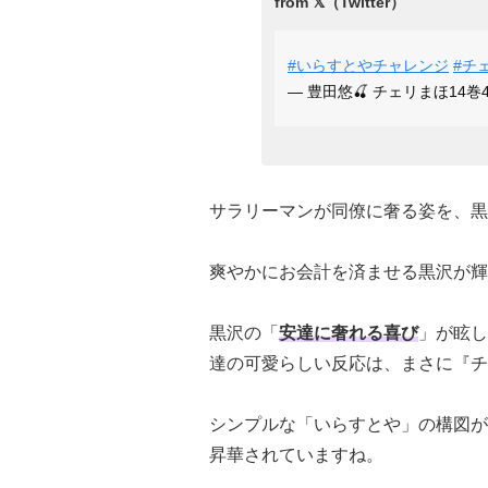
#いらすとやチャレンジ
#チ
— 豊田悠🍒 チェリまほ14巻4/2
サラリーマンが同僚に奢る姿を、黒
爽やかにお会計を済ませる黒沢が輝
黒沢の「
安達に奢れる喜び
」が眩し
達の可愛らしい反応は、まさに『チ
シンプルな「いらすとや」の構図が
昇華されていますね。