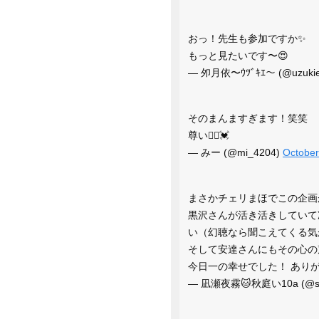
おっ！先生も参加ですか✨
もっと見たいです〜😍
— 夘月依〜ｳﾂﾞｷｴ〜 (@uzukie
そのまんますぎます！笑笑
尊い🤦‍♀️💓
— みー (@mi_4204)
October
まさかチェリまほでこの企画
黒沢さんが活き活きしていて
い（幻聴なら聞こえてくる気
そして安達さんにもその心の
今日一の幸せでした！ ありが
— 凪瀬夜霧🐱秋庭い10a (@sir