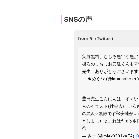
SNSの声
実質無料、むしろ黒字な黒沢
後ろのしおしお安達くんも可
先生、ありがとうございます💕
— 🌵めぐ🐾 (@inutosaboten
豊田先生こんばんは！すぐい
人のイラスト(社会人)」✨️
の黒沢✨️素敵です🥰安達
としました☺️これはただの
🥹
— みー (@miek0301kaEA)
O