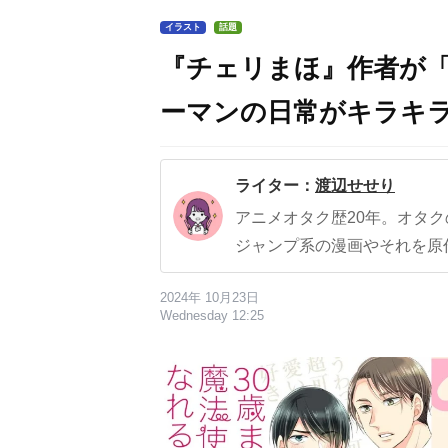
イラスト
話題
『チェリまほ』作者が
ーマンの日常がキラキラ
ライター：
渡辺せせり
アニメオタク歴20年。オタ
ジャンプ系の漫画やそれを原
2024年 10月23日
Wednesday 12:25