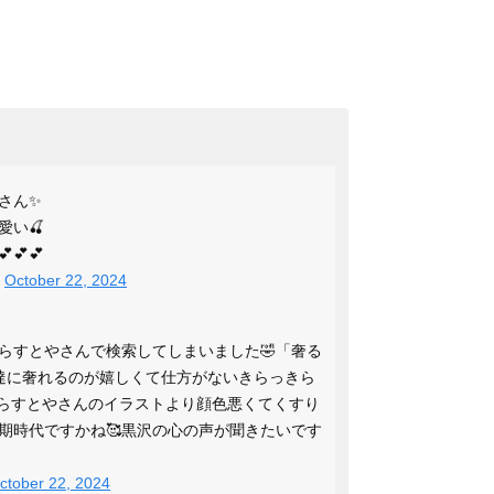
さん✨
愛い🍒
💕💕
)
October 22, 2024
らすとやさんで検索してしまいました🤣「奢る
安達に奢れるのが嬉しくて仕方がないきらっきら
がいらすとやさんのイラストより顔色悪くてくすり
同期時代ですかね🥰黒沢の心の声が聞きたいです
ctober 22, 2024