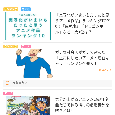
ランキング
マンガ
「実写化がいまいちだったと思
うアニメ作品」ランキングTOP1
0！『黒執事』『ドラゴンボー
ル』など…第1位は？
ランキング
アニメ
ガチな社会人がガチで選んだ
「上司にしたいアニメ・漫画キ
ャラ」ランキング発表！
36コメント
月島軍曹で！
アニメ
気分が上がるアニソン26選！神
曲たちで休み明けの憂鬱気分を
吹きとばせ