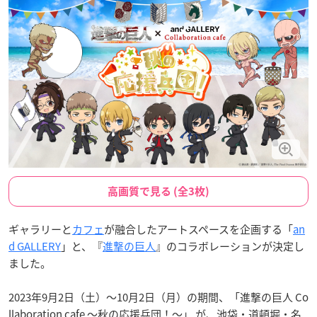
高画質で見る (全3枚)
ギャラリーと
カフェ
が融合したアートスペースを企画する「
an
d GALLERY
」と、『
進撃の巨人
』のコラボレーションが決定し
ました。
2023年9月2日（土）〜10月2日（月）の期間、「進撃の巨人 Co
llaboration cafe 〜秋の応援兵団！〜」 が、池袋・道頓堀・名