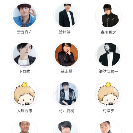
宮野真守
鈴村健一
森川智之
下野紘
速水奨
諏訪部順一
大塚芳忠
花江夏樹
村瀬歩