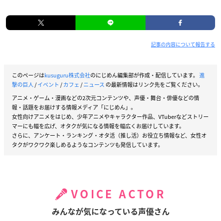
記事の内容について報告する
このページは
kusuguru株式会社
のにじめん編集部が作成・配信しています。
進
撃の巨人
/
イベント
/
カフェ
/
ニュース
の最新情報はリンク先をご覧ください。
アニメ・ゲーム・漫画などの2次元コンテンツや、声優・舞台・俳優などの情
報・話題をお届けする情報メディア「にじめん」。
女性向けアニメをはじめ、少年アニメやキャラクター作品、VTuberなどストリー
マーにも幅を広げ、オタクが気になる情報を幅広くお届けしています。
さらに、アンケート・ランキング・オタ活（推し活）お役立ち情報など、女性オ
タクがワクワク楽しめるようなコンテンツも発信しています。
VOICE ACTOR
みんなが気になっている声優さん