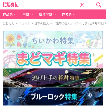
に
じ
め
ん
作品名
声優
舞台俳優
作者名
にじめん
>
ニュース
>
進撃の巨人
> 『進撃の巨人』コラボカフェが9月2日