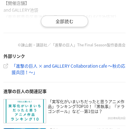
【開催店舗】
and GALLERY池袋
（東京都豊島区東池袋1丁目5-7 LABI1 LIFE SELECT池袋7F​）
and GALLERY道頓堀
（大阪府大阪市中央区道頓堀1丁目9-19大阪松竹座ビル B1F）
©諫山創・講談社／「進撃の巨人」The Final Season製作委員会
and GALLERY名古屋
外部リンク
（愛知県名古屋市中区大須3-30-40）
「進撃の巨人 × and GALLERY Collaboration cafe 〜秋の応
援兵団！〜」
進撃の巨人の関連記事
「実写化がいまいちだったと思うアニメ作
品」ランキングTOP10！『黒執事』『ドラ
ゴンボール』など…第1位は？
2023年8月20日