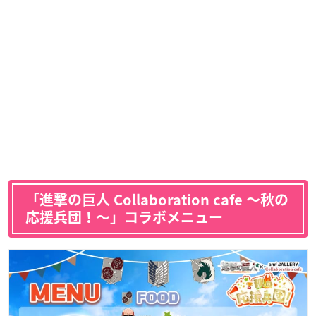
「進撃の巨人 Collaboration cafe 〜秋の
応援兵団！〜」コラボメニュー