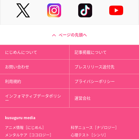
ページの先頭へ
にじめんについて
記事掲載について
お問い合わせ
プレスリリース送付先
利用規約
プライバシーポリシー
インフォマティブデータポリシ
運営会社
ー
kusuguru
media
アニメ情報［にじめん］
科学ニュース［ナゾロジー］
メンタルケア［ココロジー］
心理テスト［シンリ］