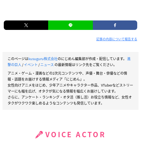
記事の内容について報告する
このページは
kusuguru株式会社
のにじめん編集部が作成・配信しています。
進
撃の巨人
/
イベント
/
ニュース
の最新情報はリンク先をご覧ください。
アニメ・ゲーム・漫画などの2次元コンテンツや、声優・舞台・俳優などの情
報・話題をお届けする情報メディア「にじめん」。
女性向けアニメをはじめ、少年アニメやキャラクター作品、VTuberなどストリー
マーにも幅を広げ、オタクが気になる情報を幅広くお届けしています。
さらに、アンケート・ランキング・オタ活（推し活）お役立ち情報など、女性オ
タクがワクワク楽しめるようなコンテンツも発信しています。
VOICE ACTOR