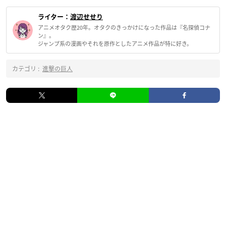
ライター：
渡辺せせり
アニメオタク歴20年。オタクのきっかけになった作品は『名探偵コナ
ン』。
ジャンプ系の漫画やそれを原作としたアニメ作品が特に好き。
カテゴリ :
進撃の巨人