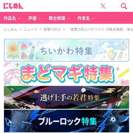
に
じ
め
ん
作品名
声優
舞台俳優
作者名
にじめん
>
ニュース
>
進撃の巨人
> 「進撃の巨人×カワスイ 川崎水族館」