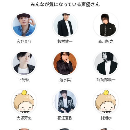
みんなが気になっている声優さん
宮野真守
鈴村健一
森川智之
下野紘
速水奨
諏訪部順一
大塚芳忠
花江夏樹
村瀬歩