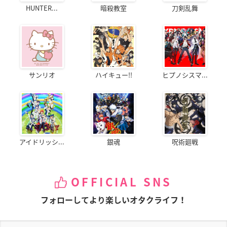
HUNTER...
暗殺教室
刀剣乱舞
サンリオ
ハイキュー!!
ヒプノシスマ...
アイドリッシ...
銀魂
呪術廻戦
OFFICIAL SNS
フォローしてより楽しいオタクライフ！