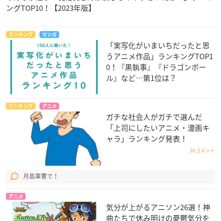
ングTOP10！【2023年版】
ランキング
マンガ
「実写化がいまいちだったと思
うアニメ作品」ランキングTOP1
0！『黒執事』『ドラゴンボー
ル』など…第1位は？
ランキング
アニメ
ガチな社会人がガチで選んだ
「上司にしたいアニメ・漫画キ
ャラ」ランキング発表！
36コメント
月島軍曹で！
アニメ
気分が上がるアニソン26選！神
曲たちで休み明けの憂鬱気分を