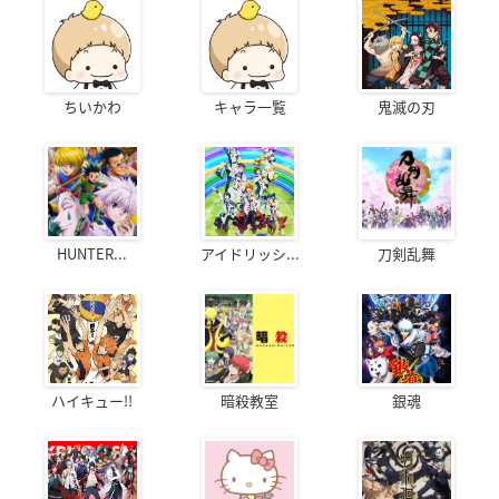
ちいかわ
キャラ一覧
鬼滅の刃
HUNTER...
アイドリッシ...
刀剣乱舞
ハイキュー!!
暗殺教室
銀魂