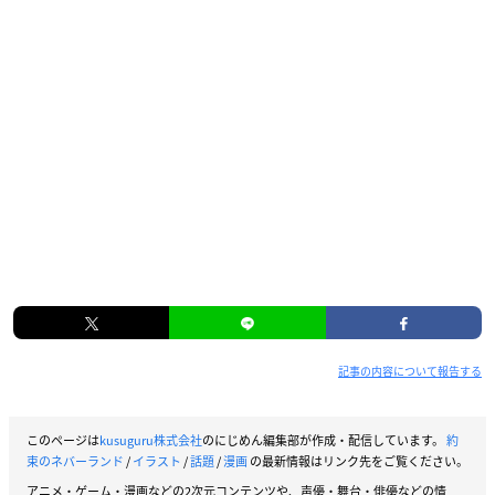
記事の内容について報告する
このページは
kusuguru株式会社
のにじめん編集部が作成・配信しています。
約
束のネバーランド
/
イラスト
/
話題
/
漫画
の最新情報はリンク先をご覧ください。
アニメ・ゲーム・漫画などの2次元コンテンツや、声優・舞台・俳優などの情