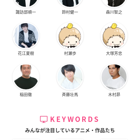
諏訪部順一
鈴村健一
森川智之
花江夏樹
村瀬歩
大塚芳忠
稲田徹
斉藤壮馬
木村昴
KEYWORDS
みんなが注目しているアニメ・作品たち