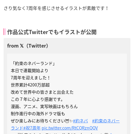
さり気なく7周年を感じさせるイラストが素敵です！
作品公式Twitterでもイラストが公開
「約束のネバーランド」
本日で連載開始より
7周年を迎えました！
世界累計4200万部超
改めて世界中の皆さまと出会えた
この７年に心より感謝です。
漫画、アニメ、実写映画はもちろん
制作進行中の海外ドラマ版も
ぜひ楽しみにお待ちください🦉✨
#約ネバ
#約束のネバー
ランド
#祝7周年
pic.twitter.com/RtCQRznQQV