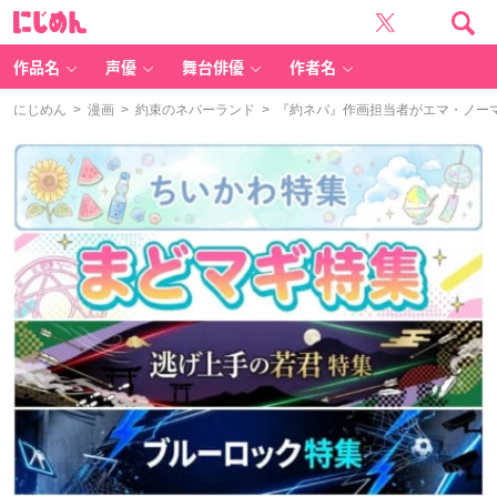
に
じ
め
ん
作品名
声優
舞台俳優
作者名
にじめん
>
漫画
>
約束のネバーランド
> 『約ネバ』作画担当者がエマ・ノー