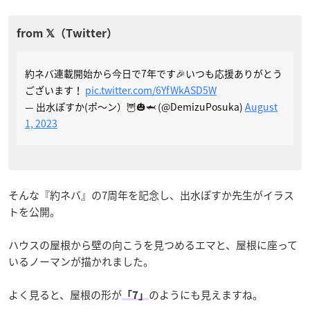
約ネバ連載開始から今日で7年です🎉いつも応援ありがとう
ございます！
pic.twitter.com/6YfWkASD5W
— 出水ぽすか(ポ～ン）🦉🎃🦈 (@DemizuPosuka)
August
1, 2023
そんな『約ネバ』の7周年を記念し、出水ぽすか先生がイラス
トを公開。
ハウスの屋根から壁の向こうを見つめるエマと、屋根に座って
いるノーマンが描かれました。
よく見ると、屋根の形が
のようにも見えますね。
「7」