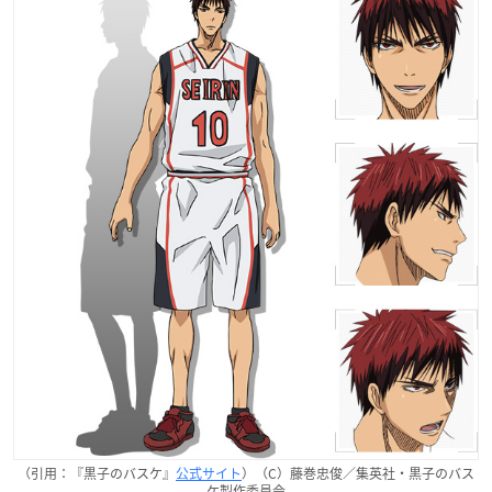
（引用：『黒子のバスケ』
公式サイト
）（C）藤巻忠俊／集英社・黒子のバス
ケ製作委員会