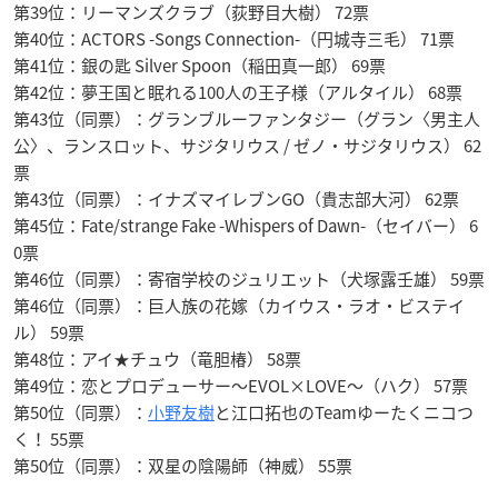
第39位：リーマンズクラブ（荻野目大樹） 72票
第40位：ACTORS -Songs Connection-（円城寺三毛） 71票
第41位：銀の匙 Silver Spoon（稲田真一郎） 69票
第42位：夢王国と眠れる100人の王子様（アルタイル） 68票
第43位（同票）：グランブルーファンタジー（グラン〈男主人
公〉、ランスロット、サジタリウス / ゼノ・サジタリウス） 62
票
第43位（同票）：イナズマイレブンGO（貴志部大河） 62票
第45位：Fate/strange Fake -Whispers of Dawn-（セイバー） 6
0票
第46位（同票）：寄宿学校のジュリエット（犬塚露壬雄） 59票
第46位（同票）：巨人族の花嫁（カイウス・ラオ・ビステイ
ル） 59票
第48位：アイ★チュウ（竜胆椿） 58票
第49位：恋とプロデューサー〜EVOL×LOVE〜（ハク） 57票
第50位（同票）：
小野友樹
と江口拓也のTeamゆーたくニコつ
く！ 55票
第50位（同票）：双星の陰陽師（神威） 55票