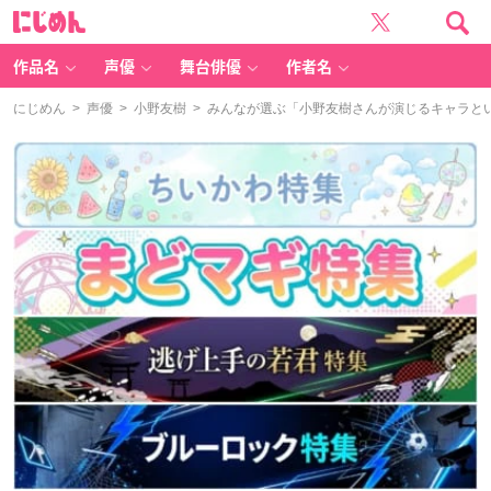
に
じ
め
ん
作品名
声優
舞台俳優
作者名
にじめん
>
声優
>
小野友樹
> みんなが選ぶ「小野友樹さんが演じるキャラといえ