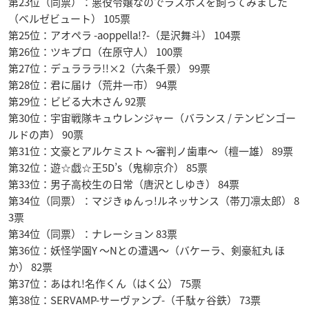
第23位（同票）：悪役令嬢なのでラスボスを飼ってみました
（ベルゼビュート） 105票
第25位：アオペラ -aoppella!?-（是沢舞斗） 104票
第26位：ツキプロ（在原守人） 100票
第27位：デュラララ!!×2（六条千景） 99票
第28位：君に届け（荒井一市） 94票
第29位：ビビる大木さん 92票
第30位：宇宙戦隊キュウレンジャー（バランス / テンビンゴー
ルドの声） 90票
第31位：文豪とアルケミスト 〜審判ノ歯車〜（檀一雄） 89票
第32位：遊☆戯☆王5D’s（鬼柳京介） 85票
第33位：男子高校生の日常（唐沢としゆき） 84票
第34位（同票）：マジきゅんっ!ルネッサンス（帯刀凛太郎） 8
3票
第34位（同票）：ナレーション 83票
第36位：妖怪学園Y 〜Nとの遭遇〜（バケーラ、剣豪紅丸 ほ
か） 82票
第37位：あはれ!名作くん（はく公） 75票
第38位：SERVAMP-サーヴァンプ-（千駄ヶ谷鉄） 73票