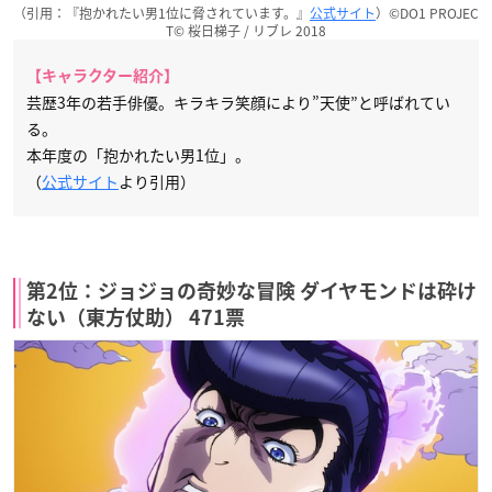
（引用：『抱かれたい男1位に脅されています。』
公式サイト
）©DO1 PROJEC
T© 桜日梯子 / リブレ 2018
【キャラクター紹介】
芸歴3年の若手俳優。キラキラ笑顔により”天使”と呼ばれてい
る。
本年度の「抱かれたい男1位」。
（
公式サイト
より引用）
第2位：ジョジョの奇妙な冒険 ダイヤモンドは砕け
ない（東方仗助） 471票