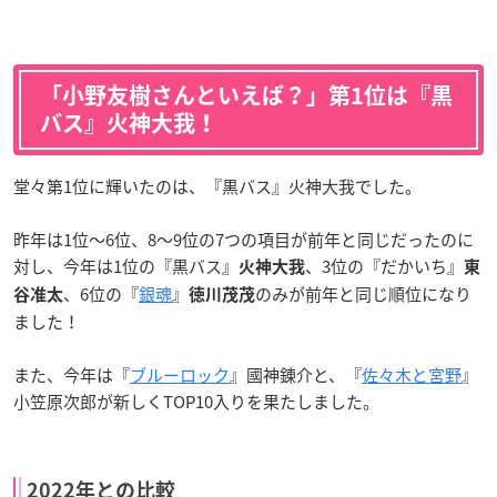
「小野友樹さんといえば？」第1位は『黒
バス』火神大我！
堂々第1位に輝いたのは、『黒バス』火神大我でした。
昨年は1位〜6位、8〜9位の7つの項目が前年と同じだったのに
対し、今年は1位の『黒バス』
、3位の『だかいち』
火神大我
東
、6位の『
銀魂
』
のみが前年と同じ順位になり
谷准太
徳川茂茂
ました！
また、今年は『
ブルーロック
』國神錬介と、『
佐々木と宮野
』
小笠原次郎が新しくTOP10入りを果たしました。
2022年との比較