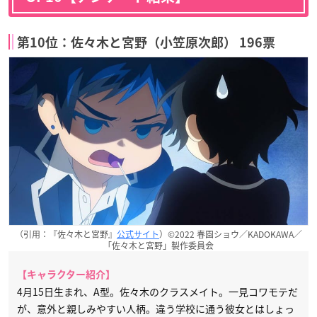
第10位：佐々木と宮野（小笠原次郎） 196票
（引用：『佐々木と宮野』
公式サイト
）©2022 春園ショウ／KADOKAWA／
「佐々木と宮野」製作委員会
【キャラクター紹介】
4月15日生まれ、A型。佐々木のクラスメイト。一見コワモテだ
が、意外と親しみやすい人柄。違う学校に通う彼女とはしょっ