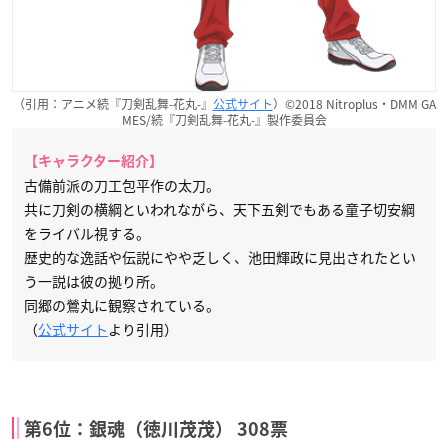
（引用：アニメ続『刀剣乱舞-花丸-』
公式サイト
）©2018 Nitroplus・DMM GA
MES/続『刀剣乱舞-花丸-』製作委員会
【キャラクター紹介】
古備前派の刀工包平作の太刀。
共に刀剣の横綱といわれながら、天下五剣でもある童子切安綱
をライバル視する。
歴史的な逸話や伝説にやや乏しく、池田輝政に見出されたとい
う一説は彼の拠り所。
同郷の鶯丸に観察されている。
（
公式サイト
より引用）
第6位：銀魂（徳川茂茂） 308票