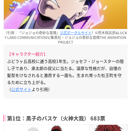
（引用：『ジョジョの奇妙な冒険』
公式ポータルサイト
）©荒木飛呂彦&LUCK
Y LAND COMMUNICATIONS/集英社・ジョジョの奇妙な冒険THE ANIMATION
PROJECT
【キャラクター紹介】
ぶどうヶ丘高校に通う高校1年生。ジョセフ・ジョースターの隠
し子であり、承太郎の叔父に当たる。温厚な性格だが、自慢の
髪型をけなされると激昂する一面も。生まれ育った杜王町を守
るために立ち上がる。
（
公式サイト
より引用）
第1位：黒子のバスケ（火神大我） 683票