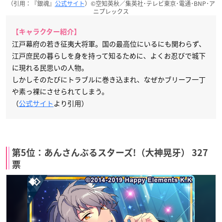
（引用：『銀魂』
公式サイト
）©空知英秋／集英社･テレビ東京･電通･BNP･ア
ニプレックス
【キャラクター紹介】
江戸幕府の若き征夷大将軍。国の最高位にいるにも関わらず、
江戸庶民の暮らしを身を持って知るために、よくお忍びで城下
に現れる民思いの人物。
しかしそのたびにトラブルに巻き込まれ、なぜかブリーフ一丁
や素っ裸にさせられてしまう。
（
公式サイト
より引用）
第5位：あんさんぶるスターズ!（大神晃牙） 327
票