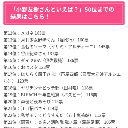
「小野友樹さんといえば？」50位までの
結果はこちら！
第11位：メガネ 163票
第12位：月刊少女野崎くん（堀政行） 160票
第13位：食戟のソーマ（イサミ・アルディーニ） 145票
第14位：谷山紀章さん 137票
第15位：ダイヤのA（伊佐敷純） 136票
第16位：おはスタ 128票
第17位：はたらく魔王さま!（芦屋四郎〈悪魔大元帥アルシエ
ル〉） 123票
第18位：ヤリチン☆ビッチ部（田村唯） 118票
第19位：BLEACH 千年血戦篇（バズビー） 116票
第20位：声優と夜あそび 115票
第21位：江口拓也さん 114票
第22位：私がモテてどうすんだ（五十嵐祐輔） 112票
第23位（同票）：炎炎ノ消防隊 弐ノ章（滝義尾瀬） 105票