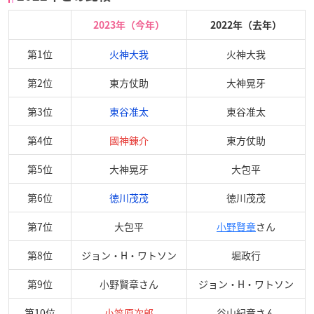
2023年（今年）
2022年（去年）
第1位
火神大我
火神大我
第2位
東方仗助
大神晃牙
第3位
東谷准太
東谷准太
第4位
國神錬介
東方仗助
第5位
大神晃牙
大包平
第6位
徳川茂茂
徳川茂茂
第7位
大包平
小野賢章
さん
第8位
ジョン・H・ワトソン
堀政行
第9位
小野賢章さん
ジョン・H・ワトソン
第10位
小笠原次郎
谷山紀章さん