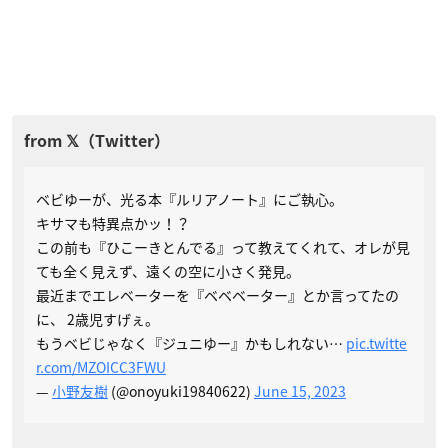
ベビゆーが、光る本『ルリアノート』にご執心。
キサマも特異点かッ！？
この前も『ひこーきとんでる』って教えてくれて、オレが見
ても全く見えず、遠くの空に小さく発見。
最近までエレベーターを『ベベベーター』とか言ってたの
に、 2歳児すげぇ。
もうベビじゃなく『ジュニゆー』かもしれない…
pic.twitte
r.com/MZOICC3FWU
—
小野友樹
(@onoyuki19840622)
June 15, 2023