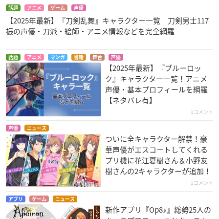
話題
アニメ
ゲーム
声優
【2025年最新】『刀剣乱舞』キャラクター一覧｜刀剣男士117
振の声優・刀派・絵師・アニメ情報などを完全網羅
話題
アニメ
マンガ
書籍
舞台
声優
【2025年最新】『ブルーロッ
ク』キャラクター一覧！アニメ
声優・基本プロフィールを網羅
【ネタバレ有】
1コメント
声優
ニュース
ついに全キャラクター解禁！豪
華声優がエスコートしてくれる
プリ機に花江夏樹さん＆小野友
樹さんの2キャラクターが追加！
1コメント
アプリ
ゲーム
ニュース
新作アプリ『Op8♪』総勢25人の