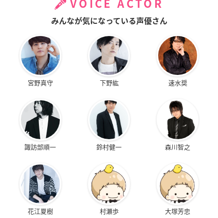
VOICE ACTOR
みんなが気になっている声優さん
宮野真守
下野紘
速水奨
諏訪部順一
鈴村健一
森川智之
花江夏樹
村瀬歩
大塚芳忠