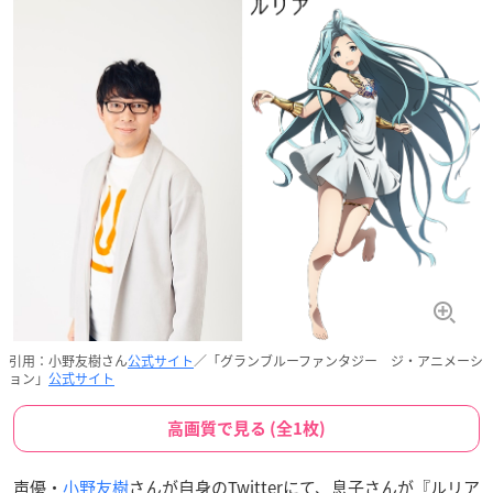
引用：小野友樹さん
公式サイト
／「グランブルーファンタジー ジ・アニメーシ
ョン」
公式サイト
高画質で見る (全1枚)
声優・
小野友樹
さんが自身のTwitterにて、息子さんが『ルリア