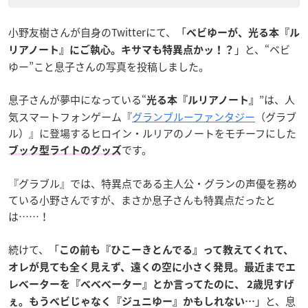
小野友樹さんが自身のTwitterにて、「
ベビゆーが、光る本『ル
」と、“ベビ
リアノート』にご執心。キサマも特異点かッ！？
ゆー”こと息子さんの写真を投稿しました。
息子さんが夢中になっている“
”は、人
光る本『ルリアノート』
気スマートフォンゲーム『
グランブルーファンタジー
（グラブ
ル）』に登場するヒロイン・ルリアのノートをモチーフにした
です。
ブック型ライトのグッズ
『グラブル』では、特異点である主人公・グランの声優を務め
ている小野さんですが、まさか息子さんも特異点だったと
は……！
続けて、「
この前も『ひこーきとんでる』って教えてくれて、
オレが見ても全く見えず、遠くの空に小さく発見。最近までエ
レベーターを『ベベベーター』とか言ってたのに、 2歳児すげ
」と、息
ぇ。もうベビじゃなく『ジュニゆー』かもしれない…