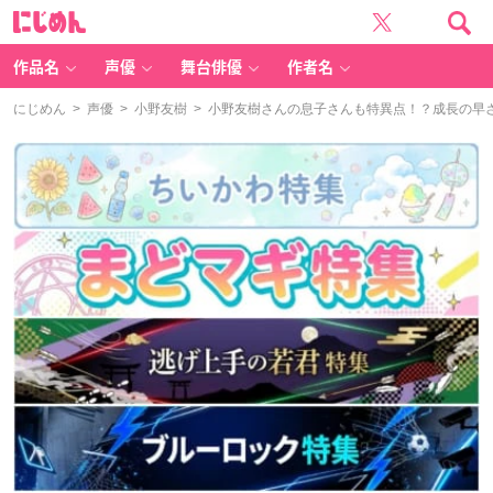
に
じ
め
ん
作品名
声優
舞台俳優
作者名
にじめん
>
声優
>
小野友樹
> 小野友樹さんの息子さんも特異点！？成長の早