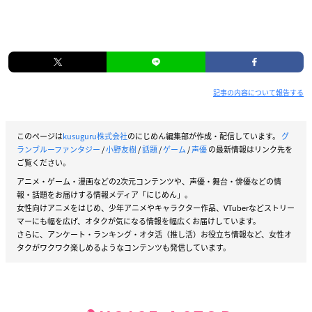
記事の内容について報告する
このページは
kusuguru株式会社
のにじめん編集部が作成・配信しています。
グ
ランブルーファンタジー
/
小野友樹
/
話題
/
ゲーム
/
声優
の最新情報はリンク先を
ご覧ください。
アニメ・ゲーム・漫画などの2次元コンテンツや、声優・舞台・俳優などの情
報・話題をお届けする情報メディア「にじめん」。
女性向けアニメをはじめ、少年アニメやキャラクター作品、VTuberなどストリー
マーにも幅を広げ、オタクが気になる情報を幅広くお届けしています。
さらに、アンケート・ランキング・オタ活（推し活）お役立ち情報など、女性オ
タクがワクワク楽しめるようなコンテンツも発信しています。