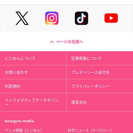
ページの先頭へ
にじめんについて
記事掲載について
お問い合わせ
プレスリリース送付先
利用規約
プライバシーポリシー
インフォマティブデータポリシ
運営会社
ー
kusuguru
media
アニメ情報［にじめん］
科学ニュース［ナゾロジー］