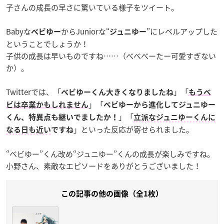
子さんの成長の早さに驚いている様子をツイート。
Babyな
からJuniorな“
”にレベルアップした
ベビゆー
ジュニゆー
ということでしょうか！
子供の成長は早いものですね……（べべべーたー可愛すぎない
か）。
Twitterでは、「
」「
ベビゆーくん大きくなりましたね
もうベ
」「
ビは卒業かもしれません
ベビゆーから進化してジュニゆー
」「
くん、特異点も継いでましたか！
立派なジュニゆーくんに
」といった反応が寄せられました。
なる日も近い
ですね
“ベビゆー”くん改め“ジュニゆー”くんの成長が楽しみですね。
小野さん、素敵なエピソードをありがとうございました！
この記事の他の画像（全1枚）