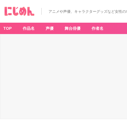
G
ra
n
アニメや声優、キャラクターグッズなど女性の
F
a
mi
lia
5
TOP
作品名
声優
舞台俳優
作者名
(5)
-
ア
ニ
メ
情
報
サ
イ
ト
に
じ
め
ん