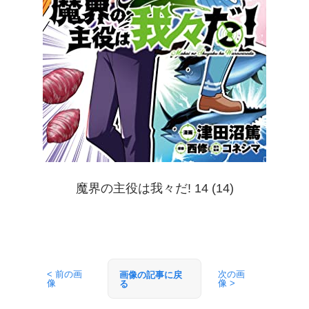
魔界の主役は我々だ! 14 (14)
< 前の画
次の画
画像の記事に戻
像
像 >
る