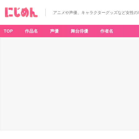
魔
界
の
アニメや声優、キャラクターグッズなど女性の
主
役
は
我々
だ!
TOP
作品名
声優
舞台俳優
作者名
1
4
(1
4)
-
ア
ニ
メ
情
報
サ
イ
ト
に
じ
め
ん