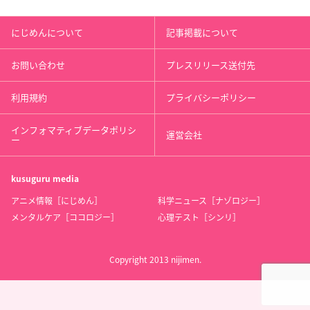
にじめんについて
記事掲載について
お問い合わせ
プレスリリース送付先
利用規約
プライバシーポリシー
インフォマティブデータポリシ
運営会社
ー
kusuguru
media
アニメ情報［にじめん］
科学ニュース［ナゾロジー］
メンタルケア［ココロジー］
心理テスト［シンリ］
Copyright 2013 nijimen.