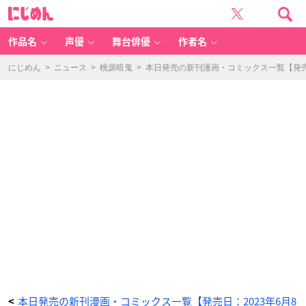
人
に
間
じ
消
め
失
ん
(4)
-
作品名
声優
舞台俳優
作者名
ア
ニ
メ
情
にじめん
>
ニュース
>
桃源暗鬼
>
本日発売の新刊漫画・コミックス一覧【発売日
報
サ
イ
ト
に
じ
め
ん
本日発売の新刊漫画・コミックス一覧【発売日：2023年6月8
<