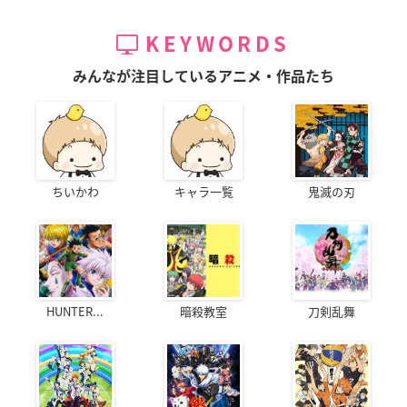
KEYWORDS
みんなが注目しているアニメ・作品たち
ちいかわ
キャラ一覧
鬼滅の刃
HUNTER...
暗殺教室
刀剣乱舞