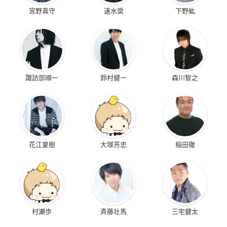
宮野真守
速水奨
下野紘
諏訪部順一
鈴村健一
森川智之
花江夏樹
大塚芳忠
稲田徹
村瀬歩
斉藤壮馬
三宅健太