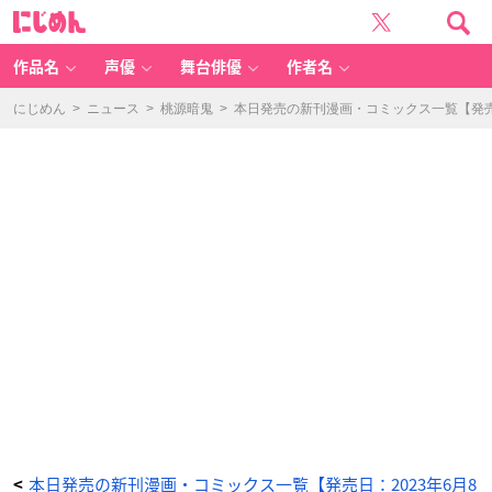
カ
に
ー
じ
ド
め
フ
ん
ァ
イ
作品名
声優
舞台俳優
作者名
ト!!
ヴ
ァ
ン
にじめん
>
ニュース
>
桃源暗鬼
>
本日発売の新刊漫画・コミックス一覧【発売日
ガ
ー
ド
Y
o
ut
h
Q
u
a
k
e
(2)
-
ア
ニ
メ
情
報
サ
イ
ト
に
じ
め
ん
本日発売の新刊漫画・コミックス一覧【発売日：2023年6月8
<