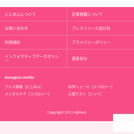
にじめんについて
記事掲載について
お問い合わせ
プレスリリース送付先
利用規約
プライバシーポリシー
インフォマティブデータポリシ
運営会社
ー
kusuguru
media
アニメ情報［にじめん］
科学ニュース［ナゾロジー］
メンタルケア［ココロジー］
心理テスト［シンリ］
Copyright 2013 nijimen.