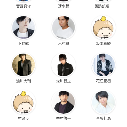
宮野真守
速水奨
諏訪部順一
下野紘
木村昴
坂本真綾
浪川大輔
森川智之
花江夏樹
村瀬歩
中村悠一
斉藤壮馬