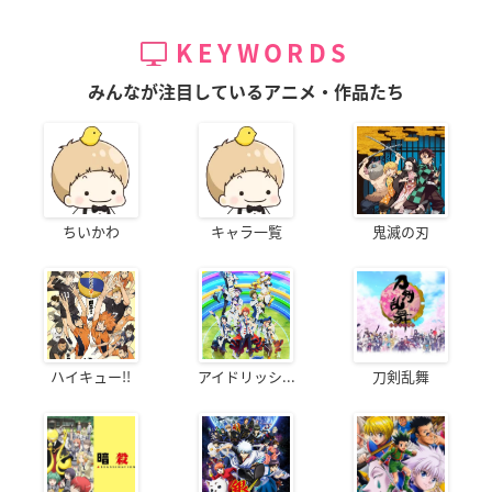
KEYWORDS
みんなが注目しているアニメ・作品たち
ちいかわ
キャラ一覧
鬼滅の刃
ハイキュー!!
アイドリッシ...
刀剣乱舞