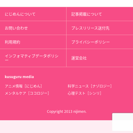
にじめんについて
記事掲載について
お問い合わせ
プレスリリース送付先
利用規約
プライバシーポリシー
インフォマティブデータポリシ
運営会社
ー
kusuguru
media
アニメ情報［にじめん］
科学ニュース［ナゾロジー］
メンタルケア［ココロジー］
心理テスト［シンリ］
Copyright 2013 nijimen.