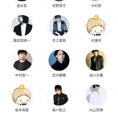
速水奨
宮野真守
木村昴
諏訪部順一
花江夏樹
村瀬歩
中村悠一
武内駿輔
浪川大輔
坂本真綾
森川智之
内山昂輝