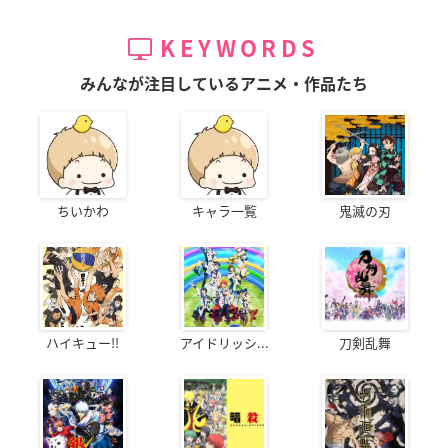
KEYWORDS
みんなが注目しているアニメ・作品たち
ちいかわ
キャラ一覧
鬼滅の刃
ハイキュー!!
アイドリッシ...
刀剣乱舞