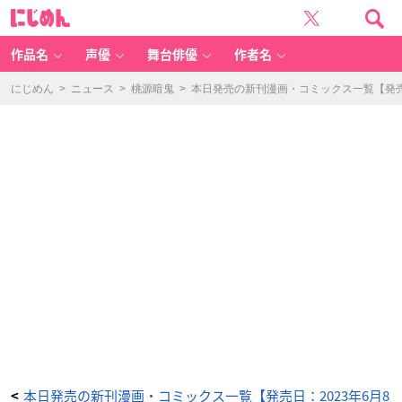
あ!
に
野
じ
生
め
の
ん
お
嬢
作品名
声優
舞台俳優
作者名
様
が
と
び
にじめん
>
ニュース
>
桃源暗鬼
>
本日発売の新刊漫画・コミックス一覧【発売日
だ
し
て
き
た!!
(2)
-
ア
ニ
メ
情
報
サ
イ
ト
に
じ
め
ん
本日発売の新刊漫画・コミックス一覧【発売日：2023年6月8
<