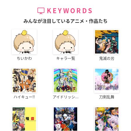
KEYWORDS
みんなが注目しているアニメ・作品たち
ちいかわ
キャラ一覧
鬼滅の刃
ハイキュー!!
アイドリッシ...
刀剣乱舞