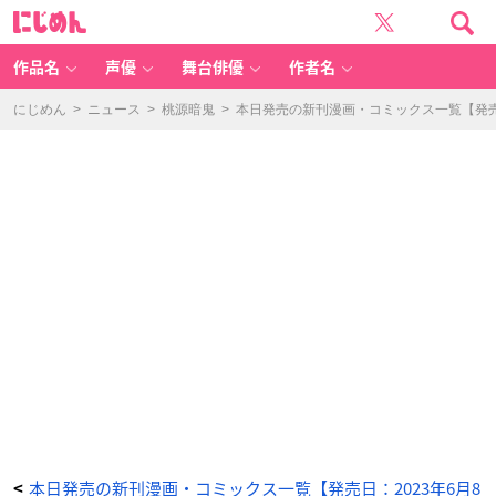
エ
に
ロ
じ
漫
め
画
ん
家
お
作品名
声優
舞台俳優
作者名
ね
ー
さ
ん
にじめん
>
ニュース
>
桃源暗鬼
>
本日発売の新刊漫画・コミックス一覧【発売日
と
お
疲
れ
リ
ー
マ
ン
1
-
ア
ニ
メ
情
報
サ
イ
ト
に
じ
め
ん
本日発売の新刊漫画・コミックス一覧【発売日：2023年6月8
<