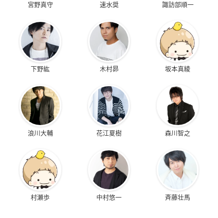
宮野真守
速水奨
諏訪部順一
下野紘
木村昴
坂本真綾
浪川大輔
花江夏樹
森川智之
村瀬歩
中村悠一
斉藤壮馬