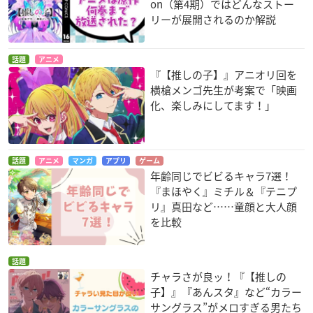
on（第4期）ではどんなストー
リーが展開されるのか解説
話題
アニメ
『【推しの子】』アニオリ回を
横槍メンゴ先生が考案で「映画
化、楽しみにしてます！」
話題
アニメ
マンガ
アプリ
ゲーム
年齢同じでビビるキャラ7選！
『まほやく』ミチル＆『テニプ
リ』真田など……童顔と大人顔
を比較
話題
チャラさが良ッ！『【推しの
子】』『あんスタ』など“カラー
サングラス”がメロすぎる男たち