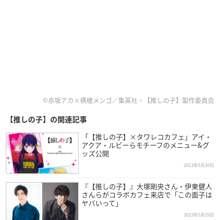
©赤坂アカ×横槍メンゴ／集英社・【推しの子】製作委員会
【推しの子】の関連記事
「【推しの子】×タワレコカフェ」アイ・
アクア・ルビーらモチーフのメニュー&グ
ッズ公開
2023年5月30日
『【推しの子】』大塚剛央さん・伊東健人
さんらがコラボカフェ来店で「この面子は
ヤバいって」
2023年5月29日