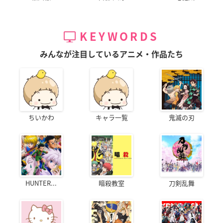
KEYWORDS
みんなが注目しているアニメ・作品たち
ちいかわ
キャラ一覧
鬼滅の刃
HUNTER...
暗殺教室
刀剣乱舞