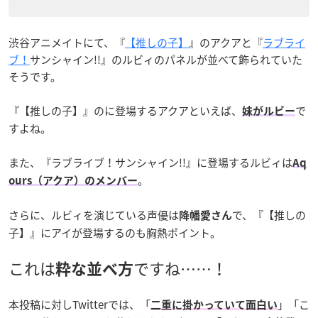
渋谷アニメイトにて、『
【推しの子】
』のアクアと『
ラブライ
ブ！
サンシャイン!!』のルビィのパネルが並べて飾られていた
そうです。
『【推しの子】』のに登場するアクアといえば、
で
妹がルビー
すよね。
また、『ラブライブ！サンシャイン!!』に登場するルビィは
Aq
。
ours（アクア）のメンバー
さらに、ルビィを演じている声優は
で、『【推しの
降幡愛さん
子】』にアイが登場するのも胸熱ポイント。
これは
ですね……！
粋な並べ方
本投稿に対しTwitterでは、「
」「こ
二重に掛かっていて面白い