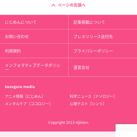
ページの先頭へ
にじめんについて
記事掲載について
お問い合わせ
プレスリリース送付先
利用規約
プライバシーポリシー
インフォマティブデータポリシ
運営会社
ー
kusuguru
media
アニメ情報［にじめん］
科学ニュース［ナゾロジー］
メンタルケア［ココロジー］
心理テスト［シンリ］
Copyright 2013 nijimen.