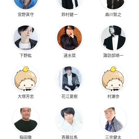
宮野真守
鈴村健一
森川智之
下野紘
速水奨
諏訪部順一
大塚芳忠
花江夏樹
村瀬歩
稲田徹
斉藤壮馬
三宅健太