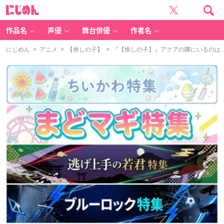
に
じ
め
ん
作品名
声優
舞台俳優
作者名
にじめん
>
アニメ
>
【推しの子】
> 『【推しの子】』アクアの隣にいるのは