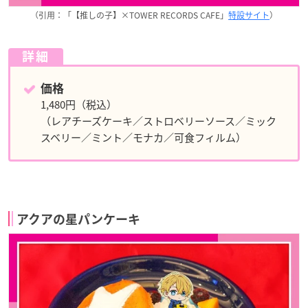
（引用：「【推しの子】×TOWER RECORDS CAFE」
特設サイト
）
詳細
価格
1,480円（税込）
（レアチーズケーキ／ストロベリーソース／ミック
スベリー／ミント／モナカ／可食フィルム）
アクアの星パンケーキ