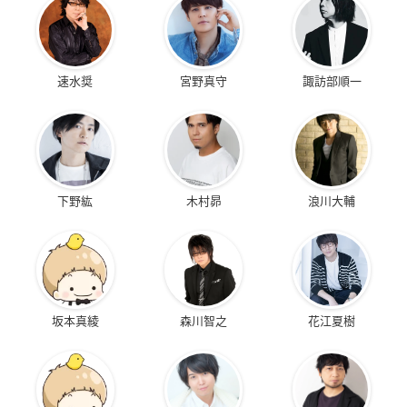
速水奨
宮野真守
諏訪部順一
下野紘
木村昴
浪川大輔
坂本真綾
森川智之
花江夏樹