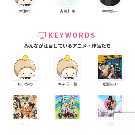
村瀬歩
斉藤壮馬
中村悠一
KEYWORDS
みんなが注目しているアニメ・作品たち
ちいかわ
キャラ一覧
鬼滅の刃
ハイキュー!!
アイドリッシ...
刀剣乱舞