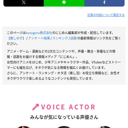
記事の内容について報告する
このページは
kusuguru株式会社
のにじめん編集部が作成・配信しています。
【推しの子】
/
アンケート結果
/
ランキング
/
話題
の最新情報はリンク先をご覧く
ださい。
アニメ・ゲーム・漫画などの2次元コンテンツや、声優・舞台・俳優などの情
報・話題をお届けする情報メディア「にじめん」。
女性向けアニメをはじめ、少年アニメやキャラクター作品、VTuberなどストリー
マーにも幅を広げ、オタクが気になる情報を幅広くお届けしています。
さらに、アンケート・ランキング・オタ活（推し活）お役立ち情報など、女性オ
タクがワクワク楽しめるようなコンテンツも発信しています。
VOICE ACTOR
みんなが気になっている声優さん