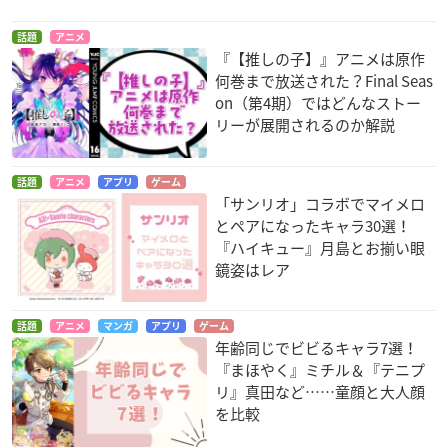
話題
アニメ
『【推しの子】』アニメは原作
何巻まで放送された？Final Seas
on（第4期）ではどんなストー
リーが展開されるのか解説
話題
アニメ
アプリ
ゲーム
「サンリオ」コラボでマイメロ
とペアになったキャラ30選！
『ハイキュー』月島とお揃い眼
鏡姿はレア
話題
アニメ
マンガ
アプリ
ゲーム
年齢同じでビビるキャラ7選！
『まほやく』ミチル＆『テニプ
リ』真田など……童顔と大人顔
を比較