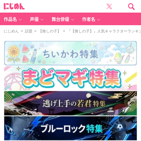
に
じ
め
ん
作品名
声優
舞台俳優
作者名
にじめん
>
話題
>
【推しの子】
> 『【推しの子】』人気キャラクターランキン