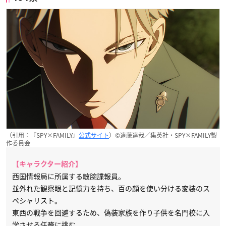
（引用：『SPY×FAMILY』
公式サイト
）©遠藤達哉／集英社・SPY×FAMILY製
作委員会
【キャラクター紹介】
西国情報局に所属する敏腕諜報員。
並外れた観察眼と記憶力を持ち、百の顔を使い分ける変装のス
ペシャリスト。
東西の戦争を回避するため、偽装家族を作り子供を名門校に入
学させる任務に挑む。