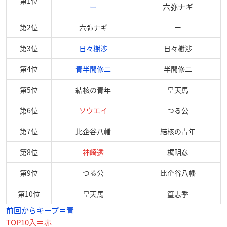
第1位
六弥ナギ
ー
第2位
六弥ナギ
ー
第3位
日々樹渉
日々樹渉
第4位
青半間修二
半間修二
第5位
結核の青年
皇天馬
第6位
ソウエイ
つる公
第7位
比企谷八幡
結核の青年
第8位
神崎透
梶明彦
第9位
つる公
比企谷八幡
第10位
皇天馬
篁志季
前回からキープ＝青
TOP10入＝赤