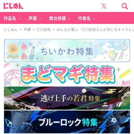
に
じ
め
ん
作品名
声優
舞台俳優
作者名
にじめん
>
声優
>
江口拓也
> みんなが選ぶ「江口拓也さんが演じるキャラといえ