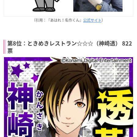
（引用：『あはれ！名作くん』
公式サイト
）
第8位：ときめきレストラン☆☆☆（神崎透） 822
票