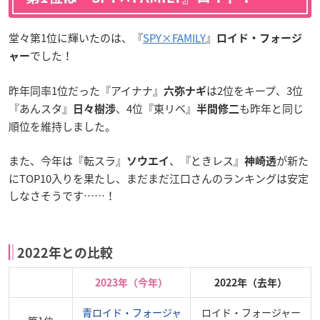
堂々第1位に輝いたのは、『
SPY×FAMILY
』
ロイド・フォージ
でした！
ャー
昨年同率1位だった『アイナナ』
は2位をキープ、3位
六弥ナギ
『あんスタ』
、4位『東リベ』
も昨年と同じ
日々樹渉
半間修二
順位を維持しました。
また、今年は『転スラ』
、『ときレス』
が新た
ソウエイ
神崎透
にTOP10入りを果たし、まだまだ江口さんのランキングは安定
しなさそうです……！
2022年との比較
2023年（今年）
2022年（去年）
青ロイド・フォージャ
ロイド・フォージャー