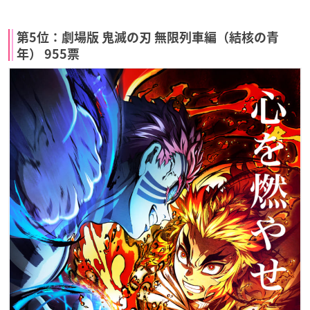
第5位：劇場版 鬼滅の刃 無限列車編（結核の青
年） 955票