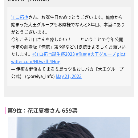
江口拓也
さん、お誕生日おめでとうございます。俺癒から
始まった大王グループもお陰様でなんと8年目、本当にあり
がとうございます。
今年こそ江口さんを癒したい！――ということで今年公開
予定の劇場版『俺癒』第3弾など引き続きよろしくお願いい
たします。
#江口拓也誕生祭2023
#俺癒
#大王グループ
pic.t
witter.com/NDwxlh4Hng
— 俺癒＆健僕＆そま君＆鳥セツ＆おしバカ【大王グループ
公式】 (@oreiya_info)
May 21, 2023
第9位：花江夏樹さん 659票