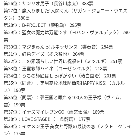
第26位：サンリオ男子（長谷川康太） 383票
第27位：魔入りました!入間くん（ザガン・ジョニー・ウエス
タン） 380票
第28位：B-PROJECT（殿弥勒） 295票
第29位：聖女の魔力は万能です（ヨハン・ヴァルデック） 290
票
第30位：マジきゅんっ!ルネッサンス（響奏音） 284票
第31位：虹色デイズ（松永智也） 264票
第32位：この素晴らしい世界に祝福を!（ミツルギ） 251票
第33位：王室教師ハイネ（ローゼンベルク） 218票
第34位：うちの師匠はしっぽがない（椿白團治） 201票
第35位（同票）：美男高校地球防衛部HAPPY KISS!（カルル
ス） 190票
第35位（同票）：夢王国と眠れる100人の王子様（ヴィム、
雷） 190票
第37位：イナズマイレブンGO（雨宮太陽） 189票
第38位：LOVE STAGE!!（一条龍馬） 177票
第39位：イケメン王子 美女と野獣の最後の恋（ノクト＝クライ
ン） 175票