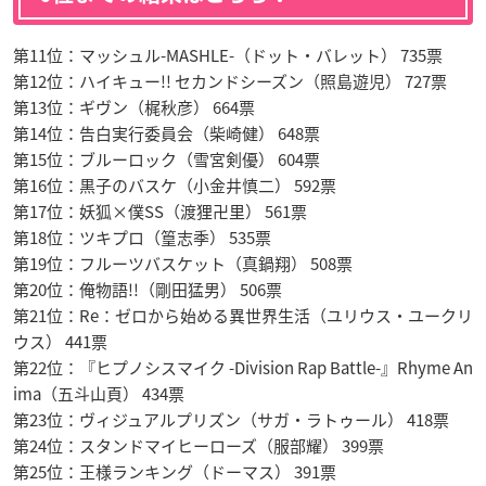
第11位：マッシュル-MASHLE-（ドット・バレット） 735票
第12位：ハイキュー!! セカンドシーズン（照島遊児） 727票
第13位：ギヴン（梶秋彦） 664票
第14位：告白実行委員会（柴崎健） 648票
第15位：ブルーロック（雪宮剣優） 604票
第16位：黒子のバスケ（小金井慎二） 592票
第17位：妖狐×僕SS（渡狸卍里） 561票
第18位：ツキプロ（篁志季） 535票
第19位：フルーツバスケット（真鍋翔） 508票
第20位：俺物語!!（剛田猛男） 506票
第21位：Re：ゼロから始める異世界生活（ユリウス・ユークリ
ウス） 441票
第22位：『ヒプノシスマイク -Division Rap Battle-』Rhyme An
ima（五斗山頁） 434票
第23位：ヴィジュアルプリズン（サガ・ラトゥール） 418票
第24位：スタンドマイヒーローズ（服部耀） 399票
第25位：王様ランキング（ドーマス） 391票