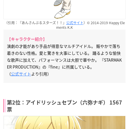
（引用：『あんさんぶるスターズ！！』
公式サイト
）© 2014-2019 Happy Ele
ments K.K
【キャラクター紹介】
演劇の才能があり手品が得意なマルチアイドル。 賑やかで落ち
着きのない性格。愛と驚きを大事にしている。 踊るような愉快
な歌声に加えて、パフォーマンスは大胆で華やか。 『STARMAK
ER PRODUCTION』の『fine』に所属している。
（
公式サイト
より引用）
第2位：アイドリッシュセブン（六弥ナギ） 1567
票