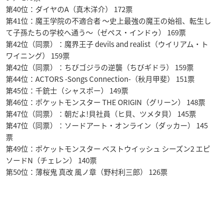
第40位：ダイヤのA（真木洋介） 172票
第41位：魔王学院の不適合者 〜史上最強の魔王の始祖、転生し
て子孫たちの学校へ通う〜（ゼペス・インドゥ） 169票
第42位（同票）：魔界王子 devils and realist（ウイリアム・ト
ワイニング） 159票
第42位（同票）：ちびゴジラの逆襲（ちびギドラ） 159票
第44位：ACTORS -Songs Connection-（秋月甲斐） 151票
第45位：千銃士（シャスポー） 149票
第46位：ポケットモンスター THE ORIGIN（グリーン） 148票
第47位（同票）：朝だよ!貝社員（ヒ貝、ツメタ貝） 145票
第47位（同票）：ソードアート・オンライン（ダッカー） 145
票
第49位：ポケットモンスター ベストウイッシュ シーズン2 エピ
ソードN（チェレン） 140票
第50位：薄桜鬼 真改 風ノ章（野村利三郎） 126票