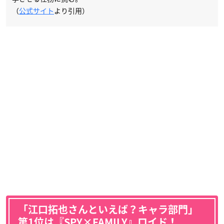
（
公式サイト
より引用）
「江口拓也さんといえば？キャラ部門」
第1位は『SPY×FAMILY』ロイド！