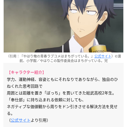
（引用：『やはり俺の青春ラブコメはまちがっている。』
公式サイト
）©渡
航、小学館／やはりこの製作委員会はまちがっている。完
【キャラクター紹介】
学力、運動神経、容姿ともにそれなりでありながら、独自のひ
ねくれた思考回路で
周囲とは距離を置き「ぼっち」を貫いてきた総武高校2年生。
「奉仕部」に持ち込まれる依頼に対しても、
ネガティブな価値観から周りをドン引きさせる解決方法を見せ
る。
（
公式サイト
より引用）