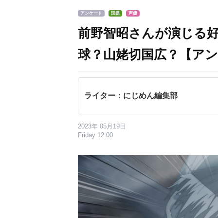
アンケート
話題
声優
前野智昭さんが演じる
球？山姥切国広？【ア
ライター：にじめん編集部
2023年 05月19日
Friday 12:00