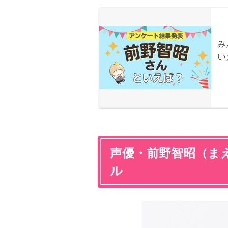
声優・前野智昭（ま
ル