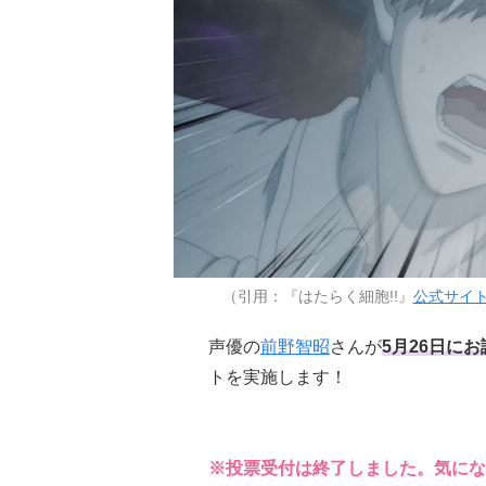
（引用：『はたらく細胞!!』
公式サイ
声優の
前野智昭
さんが
5月26日に
トを実施します！
※投票受付は終了しました。気にな