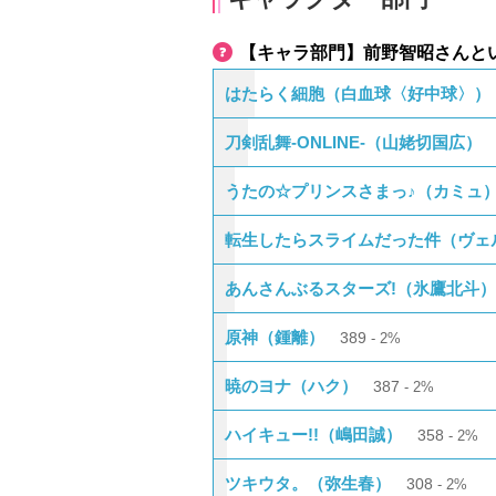
【キャラ部門】前野智昭さんと
はたらく細胞（白血球〈好中球〉）
刀剣乱舞-ONLINE-（山姥切国広）
うたの☆プリンスさまっ♪（カミュ
転生したらスライムだった件（ヴェ
あんさんぶるスターズ!（氷鷹北斗）
原神（鍾離）
389
2%
暁のヨナ（ハク）
387
2%
ハイキュー!!（嶋田誠）
358
2%
ツキウタ。（弥生春）
308
2%