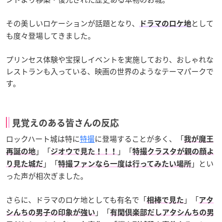
その美しいロケーションが話題となり、
として
ドラマのロケ地
も度々登場してきました。
プリンセス体験や宝探しイベントを実施しており、おしゃれな
レストランも入っている、映画の世界のようなテーマパークで
す。
見覚えのある皆さんの反応
ロックハート城は特に
特撮
に登場することが多く、「
我が魔王
」「
」「
再誕の地
ジオウで見た！！！
特撮クラスタが親の顔よ
」「
」とい
り見た城だ
特撮ファンなら一度は行ってみたい場所
った声が相次ぎました。
さらに、ドラマのロケ地としても有名で「
」「
相棒で見た
アタ
」「
シんちの男子の印象が強い
有閑倶楽部だしアタシんちの男