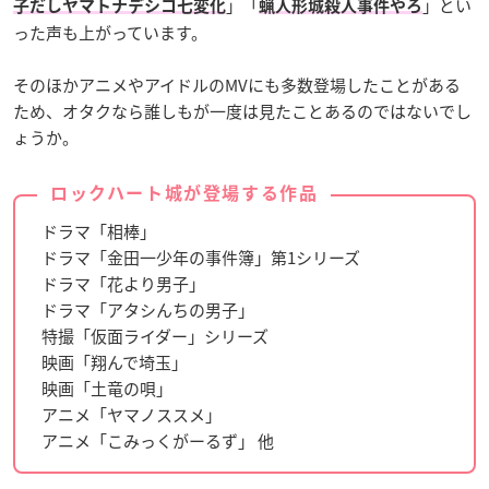
」「
」とい
子だし
ヤマトナデシコ七変化
蝋人形城殺人事件
やろ
った声も上がっています。
そのほかアニメやアイドルのMVにも多数登場したことがある
ため、オタクなら誰しもが一度は見たことあるのではないでし
ょうか。
ロックハート城が登場する作品
ドラマ「相棒」
ドラマ「金田一少年の事件簿」第1シリーズ
ドラマ「花より男子」
ドラマ「アタシんちの男子」
特撮「仮面ライダー」シリーズ
映画「翔んで埼玉」
映画「土竜の唄」
アニメ「ヤマノススメ」
アニメ「こみっくがーるず」 他