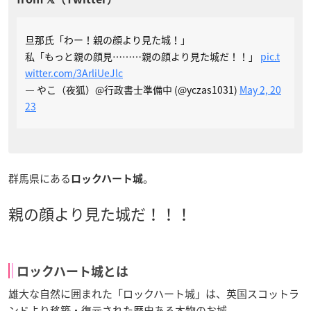
旦那氏「わー！親の顔より見た城！」
私「もっと親の顔見………親の顔より見た城だ！！」
pic.t
witter.com/3ArliUeJlc
— やこ（夜狐）@行政書士準備中 (@yczas1031)
May 2, 20
23
群馬県にある
。
ロックハート城
親の顔より見た城だ！！！
ロックハート城とは
雄大な自然に囲まれた「ロックハート城」は、英国スコットラ
ンドより移築・復元された歴史ある本物のお城。