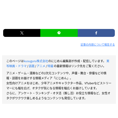
記事の内容について報告する
このページは
kusuguru株式会社
のにじめん編集部が作成・配信しています。
実
写映画・ドラマ
/
話題
/
アニメ
/
特撮
の最新情報はリンク先をご覧ください。
アニメ・ゲーム・漫画などの2次元コンテンツや、声優・舞台・俳優などの情
報・話題をお届けする情報メディア「にじめん」。
女性向けアニメをはじめ、少年アニメやキャラクター作品、VTuberなどストリー
マーにも幅を広げ、オタクが気になる情報を幅広くお届けしています。
さらに、アンケート・ランキング・オタ活（推し活）お役立ち情報など、女性オ
タクがワクワク楽しめるようなコンテンツも発信しています。