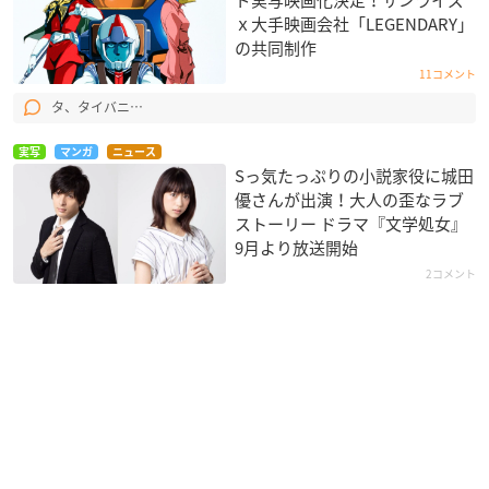
ド実写映画化決定！サンライズ
ｘ大手映画会社​「LEGENDARY​​」
の共同制作
11コメント
タ、タイバニ…
実写
マンガ
ニュース
Sっ気たっぷりの小説家役に城田
優さんが出演！大人の歪なラブ
ストーリー ドラマ『文学処女』
9月より放送開始
2コメント