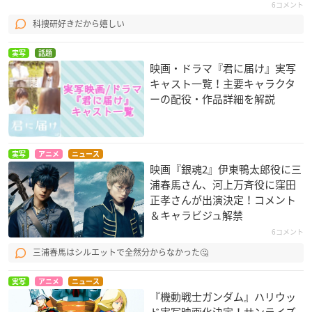
6コメント
科捜研好きだから嬉しい
実写
話題
映画・ドラマ『君に届け』実写
キャスト一覧！主要キャラクタ
ーの配役・作品詳細を解説
実写
アニメ
ニュース
映画『銀魂2』伊東鴨太郎役に三
浦春馬さん、河上万斉役に窪田
正孝さんが出演決定！コメント
＆キャラビジュ解禁
6コメント
三浦春馬はシルエットで全然分からなかった🤔
実写
アニメ
ニュース
『機動戦士ガンダム』ハリウッ