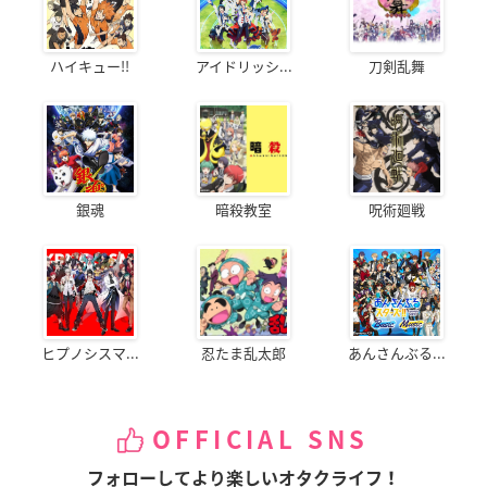
ハイキュー!!
アイドリッシ...
刀剣乱舞
銀魂
暗殺教室
呪術廻戦
ヒプノシスマ...
忍たま乱太郎
あんさんぶる...
OFFICIAL SNS
フォローしてより楽しいオタクライフ！