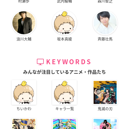
村瀬歩
武内駿輔
森川智之
浪川大輔
坂本真綾
斉藤壮馬
KEYWORDS
みんなが注目しているアニメ・作品たち
ちいかわ
キャラ一覧
鬼滅の刃