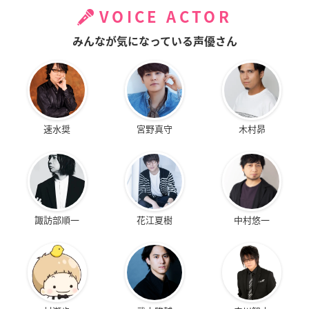
VOICE ACTOR
みんなが気になっている声優さん
速水奨
宮野真守
木村昴
諏訪部順一
花江夏樹
中村悠一