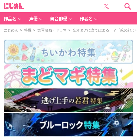
に
じ
め
ん
作品名
声優
舞台俳優
作者名
にじめん
>
特撮
>
実写映画・ドラマ
> 全オタクに当てはまる！？「親の顔よ