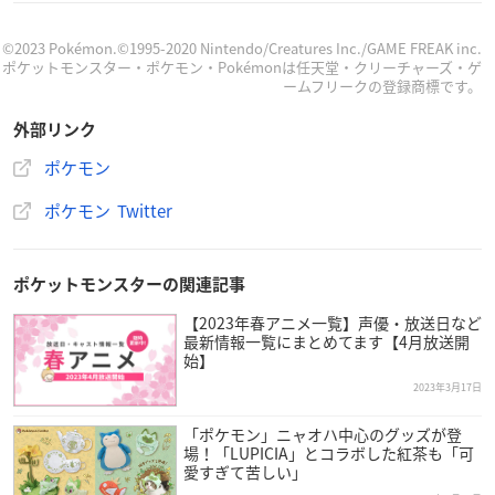
achu's Easter Egg Hunt」が、ポケモンセンターに登場！
かんむりを付けてもらったピカチュウのぬいぐるみや、マ
©2023 Pokémon.©1995-2020 Nintendo/Creatures Inc./GAME FREAK inc.
ポケットモンスター・ポケモン・Pokémonは任天堂・クリーチャーズ・ゲ
スコットがラインナップ！
ームフリークの登録商標です。
春のピクニックにぴったりなグッズもそろっているよ。
htt
ps://t.co/oFEDhGGuIa
#ポケモンセンター
pic.twitter.com/
外部リンク
2f9hIUcZT9
ポケモン
— ポケモン公式ツイッター (@Pokemon_cojp)
February 2
4, 2023
ポケモン Twitter
ポケットモンスターの関連記事
【2023年春アニメ一覧】声優・放送日など
最新情報一覧にまとめてます【4月放送開
始】
2023年3月17日
「ポケモン」ニャオハ中心のグッズが登
場！「LUPICIA」とコラボした紅茶も「可
愛すぎて苦しい」