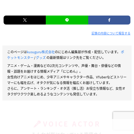
記事の内容について報告する
このページは
kusuguru株式会社
のにじめん編集部が作成・配信しています。
ポ
ケットモンスター
/
グッズ
の最新情報はリンク先をご覧ください。
アニメ・ゲーム・漫画などの2次元コンテンツや、声優・舞台・俳優などの情
報・話題をお届けする情報メディア「にじめん」。
女性向けアニメをはじめ、少年アニメやキャラクター作品、VTuberなどストリー
マーにも幅を広げ、オタクが気になる情報を幅広くお届けしています。
さらに、アンケート・ランキング・オタ活（推し活）お役立ち情報など、女性オ
タクがワクワク楽しめるようなコンテンツも発信しています。
VOICE ACTOR