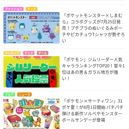
ファッション
グッズ
「ポケットモンスター×しまむ
ら」コラボグッズが7月25日発
売！プチプラのぬいぐるみポー
チやピカチュウTシャツが勢ぞろ
い
ランキング
アニメ
ゲーム
「ポケモン」ジムリーダー人気
キャラランキングTOP20！堂々1
位はあの男＆ガラル地方が強
い！
フェア
ニュース
「ポケモン×サーティワン」31
ポケ夏！が8月1日開始 パチパチ
弾ける新作ソルベやモンスター
ボールサンデーが登場