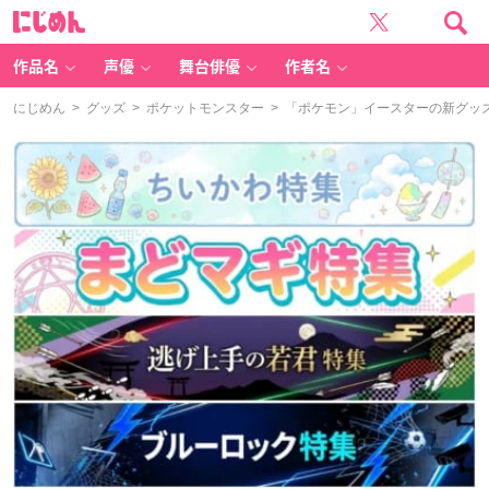
に
じ
め
ん
作品名
声優
舞台俳優
作者名
にじめん
>
グッズ
>
ポケットモンスター
> 「ポケモン」イースターの新グッ