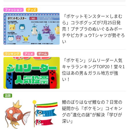
ファッション
グッズ
「ポケットモンスター×しまむ
ら」コラボグッズが7月25日発
売！プチプラのぬいぐるみポー
チやピカチュウTシャツが勢ぞろ
い
ランキング
アニメ
ゲーム
「ポケモン」ジムリーダー人気
キャラランキングTOP20！堂々1
位はあの男＆ガラル地方が強
い！
話題
鯉のぼりはなぜ鯉なの？日常の
疑問から『ポケモン』コイキン
グの“進化の謎”が解決「学びが
深い」