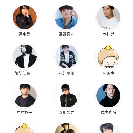
速水奨
宮野真守
木村昴
諏訪部順一
花江夏樹
村瀬歩
中村悠一
森川智之
武内駿輔