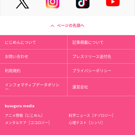
ページの先頭へ
にじめんについて
記事掲載について
お問い合わせ
プレスリリース送付先
利用規約
プライバシーポリシー
インフォマティブデータポリシ
運営会社
ー
kusuguru
media
アニメ情報［にじめん］
科学ニュース［ナゾロジー］
メンタルケア［ココロジー］
心理テスト［シンリ］