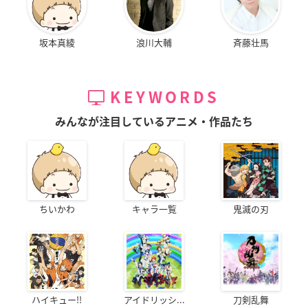
坂本真綾
浪川大輔
斉藤壮馬
KEYWORDS
みんなが注目しているアニメ・作品たち
ちいかわ
キャラ一覧
鬼滅の刃
ハイキュー!!
アイドリッシ...
刀剣乱舞