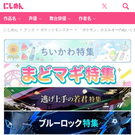
に
じ
め
ん
作品名
声優
舞台俳優
作者名
にじめん
>
グッズ
>
ポケットモンスター
> 「ポケモン」ホエルオーのぬいぐる