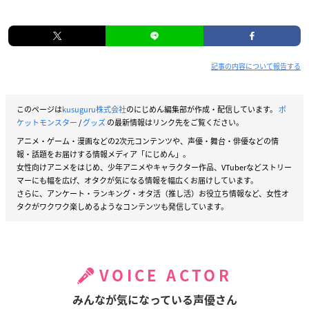
記事の内容について報告する
このページは
kusuguru株式会社
のにじめん編集部が作成・配信しています。
ポ
ケットモンスター
/
グッズ
の最新情報はリンク先をご覧ください。
アニメ・ゲーム・漫画などの2次元コンテンツや、声優・舞台・俳優などの情
報・話題をお届けする情報メディア「にじめん」。
女性向けアニメをはじめ、少年アニメやキャラクター作品、VTuberなどストリー
マーにも幅を広げ、オタクが気になる情報を幅広くお届けしています。
さらに、アンケート・ランキング・オタ活（推し活）お役立ち情報など、女性オ
タクがワクワク楽しめるようなコンテンツも発信しています。
VOICE ACTOR
みんなが気になっている声優さん