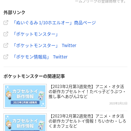
ームフリークの登録商標です。
外部リンク
とにかくどでかいポケモンといえば…
「ぬいぐるみ 1/10ホエルオー」商品ページ
＿人人人人人人人＿
「ポケットモンスター」
＞
#ホエルオー
＜
￣Y^Y^Y^Y^Y^Y^￣
「ポケットモンスター」 Twitter
なんと、10分の1サイズのぬいぐるみになりました‼️
これならお部屋でも一緒に過ごせますね😊🏠
https://t.co/W
「ポケモン情報局」 Twitter
BiEsIgwJD
pic.twitter.com/xeCBc8z0df
— 【公式】ポケモン情報局 (@poke_times)
February 17, 2
ポケットモンスターの関連記事
023
【2023年2月第3週発売】アニメ・オタ活
の新作カプセルトイ！たべっ子どうぶつ・
推し事へあぴん2など
2023年2月12日
【2023年2月第2週発売】アニメ・オタ活
の新作カプセルトイ情報！ちいかわ・しろ
くまカフェなど