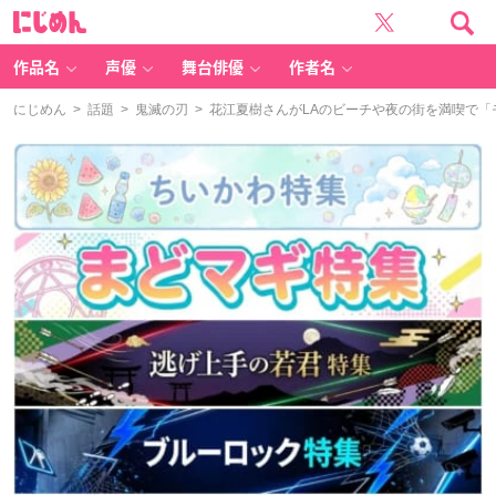
に
じ
め
ん
作品名
声優
舞台俳優
作者名
にじめん
>
話題
>
鬼滅の刃
> 花江夏樹さんがLAのビーチや夜の街を満喫で