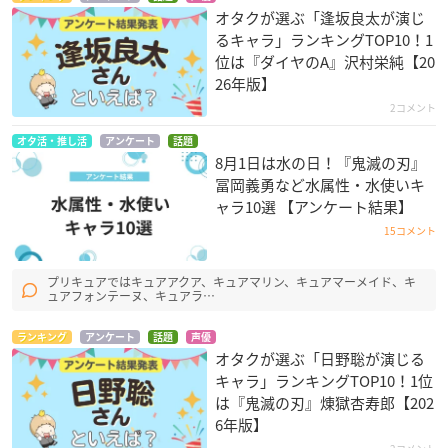
オタクが選ぶ「逢坂良太が演じ
るキャラ」ランキングTOP10！1
位は『ダイヤのA』沢村栄純【20
26年版】
2コメント
オタ活・推し活
アンケート
話題
8月1日は水の日！『鬼滅の刃』
冨岡義勇など水属性・水使いキ
ャラ10選 【アンケート結果】
15コメント
プリキュアではキュアアクア、キュアマリン、キュアマーメイド、キ
ュアフォンテーヌ、キュアラ…
ランキング
アンケート
話題
声優
オタクが選ぶ「日野聡が演じる
キャラ」ランキングTOP10！1位
は『鬼滅の刃』煉󠄁獄杏寿郎【202
6年版】