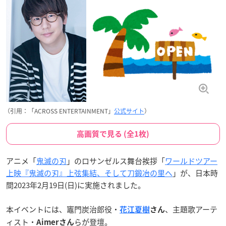
（引用：「ACROSS ENTERTAINMENT」
公式サイト
）
高画質で見る (全1枚)
アニメ「
鬼滅の刃
」のロサンゼルス舞台挨拶「
ワールドツアー
上映『鬼滅の刃』上弦集結、そして刀鍛冶の里へ
」が、日本時
間2023年2月19日(日)に実施されました。
本イベントには、竈門炭治郎役・
、主題歌アーテ
花江夏樹
さん
ィスト・
らが登壇。
Aimerさん