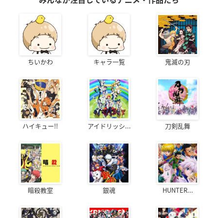
みんなが注目しているアニメ・作品たち
ちいかわ
キャラ一覧
鬼滅の刃
ハイキュー!!
アイドリッシ...
刀剣乱舞
暗殺教室
銀魂
HUNTER...