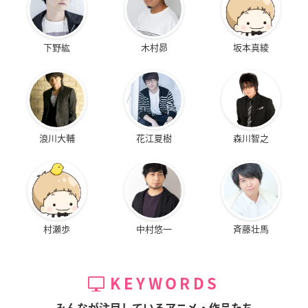
下野紘
木村昴
坂本真綾
浪川大輔
花江夏樹
森川智之
村瀬歩
中村悠一
斉藤壮馬
KEYWORDS