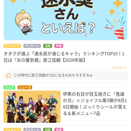
ランキング
アンケート
話題
声優
オタクが選ぶ「速水奨が演じるキャラ」ランキングTOP10！1
位は『炎の蜃気楼』直江信綱【2026年版】
14コメント
この時代に直江信綱が1位になるのおもろすぎるw
フェア
ニュース
伊黒の右目が目玉焼きに『鬼滅
の刃』×ジョイフル第3弾が8月1
8日開始！ぷっくりシールが貰え
る＆新メニュー7品
ランキング
アンケート
話題
声優