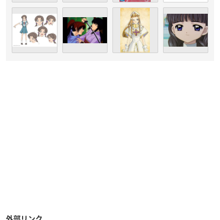
リーで活躍しており、今年で53歳を迎えます。
13歳の頃に歌手に憧れ
。
単身上京
芸能事務所に所属しアイドルやユニットとしての活動を経て、
1994年テレビアニメ「モンタナ・ジョーンズ」で声優デビュ
ー。
「
カードキャプターさくら
」大道寺知世役や、「新世紀
エヴァ
ンゲリオン
」洞木ヒカリなどの
第16回声優アワードにて高橋和枝賞を受賞しました。
また、1995年には念願の歌手ソロデビューも果たし、現在も
声
されています。
優と歌手両方で精力的に活動
外部リンク