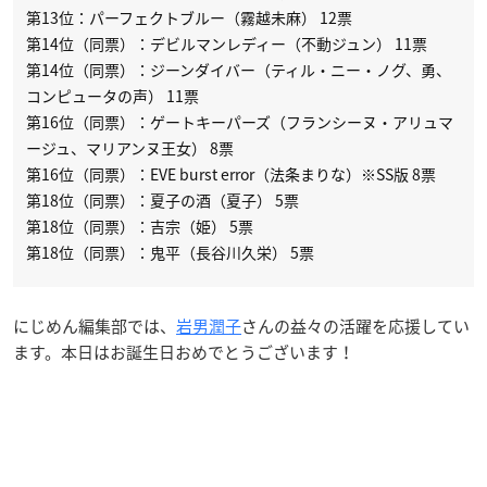
第13位：パーフェクトブルー（霧越未麻） 12票
第14位（同票）：デビルマンレディー（不動ジュン） 11票
第14位（同票）：ジーンダイバー（ティル・ニー・ノグ、勇、
コンピュータの声） 11票
第16位（同票）：ゲートキーパーズ（フランシーヌ・アリュマ
ージュ、マリアンヌ王女） 8票
第16位（同票）：EVE burst error（法条まりな）※SS版 8票
第18位（同票）：夏子の酒（夏子） 5票
第18位（同票）：吉宗（姫） 5票
第18位（同票）：鬼平（長谷川久栄） 5票
にじめん編集部では、
岩男潤子
さんの益々の活躍を応援してい
ます。本日はお誕生日おめでとうございます！