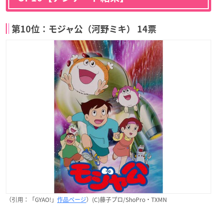
第10位：モジャ公（河野ミキ） 14票
（引用：「GYAO!」
作品ページ
）(C)藤子プロ/ShoPro・TXMN