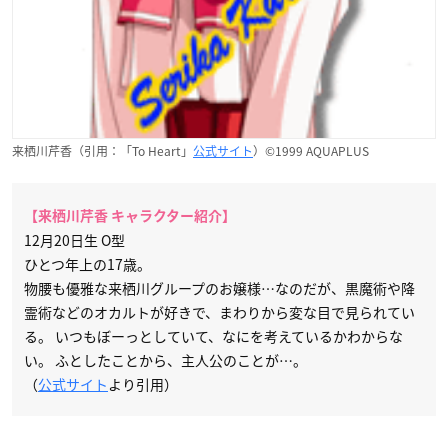
来栖川芹香（引用：「To Heart」
公式サイト
）©1999 AQUAPLUS
【来栖川芹香 キャラクター紹介】
12月20日生 O型
ひとつ年上の17歳。
物腰も優雅な来栖川グループのお嬢様…なのだが、黒魔術や降
霊術などのオカルトが好きで、まわりから変な目で見られてい
る。 いつもぼーっとしていて、なにを考えているかわからな
い。 ふとしたことから、主人公のことが…。
（
公式サイト
より引用）