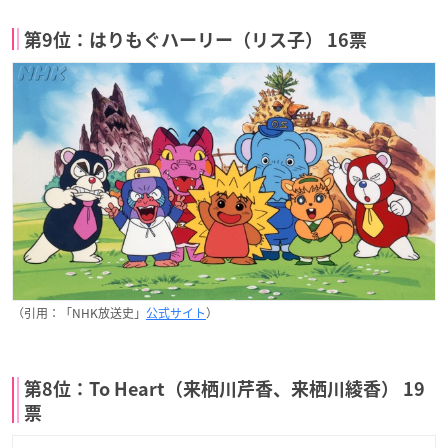
第9位：はりもぐハーリー（リス子） 16票
（引用：「NHK放送史」
公式サイト
）
第8位：To Heart（来栖川芹香、来栖川綾香） 19
票