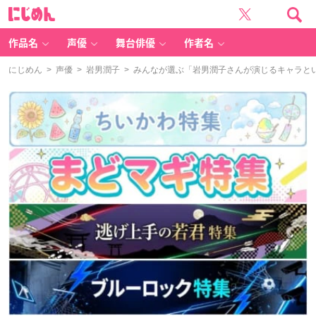
に
じ
め
ん
作品名
声優
舞台俳優
作者名
にじめん
>
声優
>
岩男潤子
> みんなが選ぶ「岩男潤子さんが演じるキャラといえ