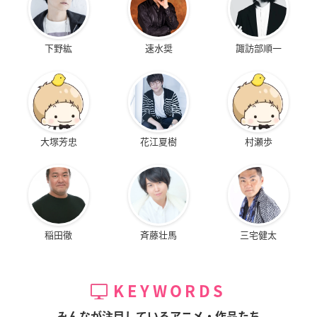
下野紘
速水奨
諏訪部順一
大塚芳忠
花江夏樹
村瀬歩
稲田徹
斉藤壮馬
三宅健太
KEYWORDS
みんなが注目しているアニメ・作品たち