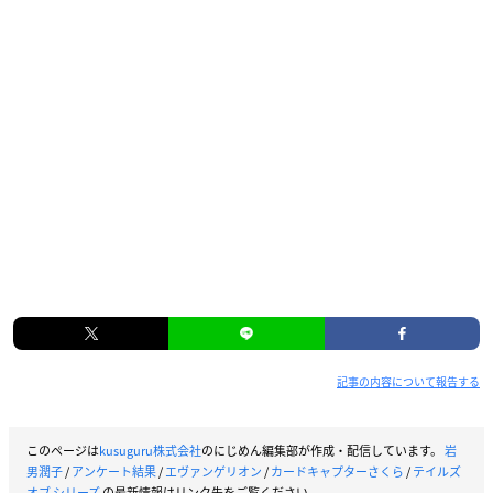
記事の内容について報告する
このページは
kusuguru株式会社
のにじめん編集部が作成・配信しています。
岩
男潤子
/
アンケート結果
/
エヴァンゲリオン
/
カードキャプターさくら
/
テイルズ
オブ シリーズ
の最新情報はリンク先をご覧ください。