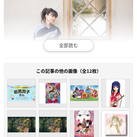
この記事の他の画像（全12枚）
（引用：「岩男潤子」
公式サイト
）
岩男潤子
さんは大分県出身で、
岩男潤子
オフィスを立ち上げフ