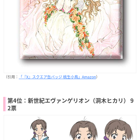
（引用：
「『X』スクエア缶バッジ 桃生小鳥」Amazon
）
第4位：新世紀エヴァンゲリオン（洞木ヒカリ） 9
2票