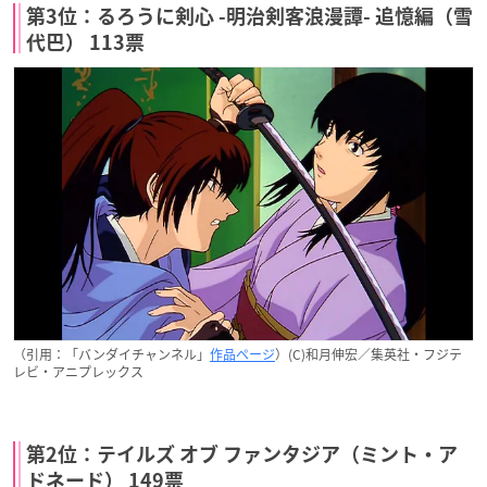
第3位：るろうに剣心 -明治剣客浪漫譚- 追憶編（雪
代巴） 113票
（引用：「バンダイチャンネル」
作品ページ
）(C)和月伸宏／集英社・フジテ
レビ・アニプレックス
第2位：テイルズ オブ ファンタジア（ミント・ア
ドネード） 149票