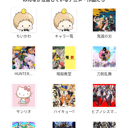
ちいかわ
キャラ一覧
鬼滅の刃
HUNTER...
暗殺教室
刀剣乱舞
サンリオ
ハイキュー!!
ヒプノシスマ...