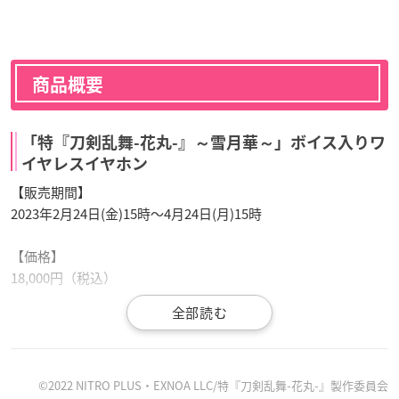
商品概要
「特『刀剣乱舞-花丸-』～雪月華～」ボイス入りワ
イヤレスイヤホン
【販売期間】
2023年2月24日(金)15時～4月24日(月)15時
【価格】
18,000円（税込）
【種類】
加州清光モデル・大和守安定モデル・へし切長谷部モデル・山
姥切長義モデル
©2022 NITRO PLUS・EXNOA LLC/特『刀剣乱舞-花丸-』製作委員会