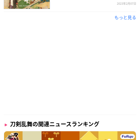
2023年2月07日
もっと見る
「特『
刀剣乱舞
-花丸-』〜雪月華〜」ボイス入りワイヤレス
イヤホンの予約販売を本日15時から開始！
🌸撮り下ろしボイス・デザインは4種🌸
🌸花丸な特製デザインのグッズもご用意🌸
予約は4月24日（月）まで!!
詳細はこちら⇒
https://t.co/9qYpjIQV6B
#touken_hanamar
u
pic.twitter.com/rpQsFjMaqb
— onkyodirect (@onkyodav)
February 24, 2023
🌸特製デザイングッズ販売商品🌸
■A4クリアファイル
■アクリルスタンド
刀剣乱舞の関連ニュースランキング
■B2ポスター
■缶バッジ（音アニ店舗限定）