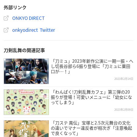
【販売場所】
外部リンク
「ONKYO DIRECT」
ONKYO DIRECT
onkyodirect Twitter
「特『刀剣乱舞-花丸-』～雪月華～」ボイス入りワ
イヤレスイヤホン描き下ろしイラストグッズ
【発売日】
刀剣乱舞の関連記事
2023年2月24日(金)15:00～
「刀ミュ」2023年新作公演に一期一振・へ
し切長谷部ら6振り登場に「刀ミュに粟田
口が…！」
【種類】
2023年2月14日
・A4クリアファイル
・アクリルスタンド
「わんぱく!刀剣乱舞カフェ」第三弾の20
・B2サイズポスター
振りが登場！可愛いメニューに「幼女にな
ってしまう」
・缶バッジ※「音アニ」限定商品
2023年2月09日
【販売場所】
「刀ステ 禺伝」宝塚と2.5次元舞台の文化
「ONKYO DIRECT」
の違いでマナー違反者が相次ぎ「注意喚起
「音アニ」
で良くなって」