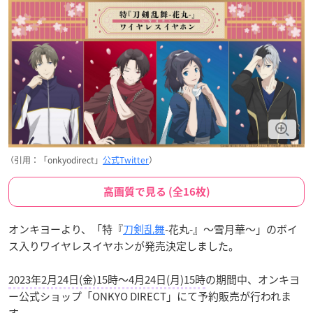
（引用：「onkyodirect」
公式Twitter
）
高画質で見る (全16枚)
オンキヨーより、「特『
刀剣乱舞
-花丸-』〜雪月華〜」のボイ
ス入りワイヤレスイヤホンが発売決定しました。
2023年2月24日(金)15時～4月24日(月)15時
の期間中、オンキヨ
ー公式ショップ「ONKYO DIRECT」にて予約販売が行われま