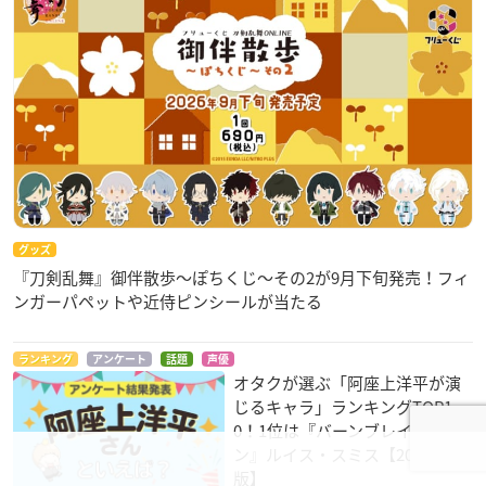
販売①：ONKYO DIRECT
https://t.co/9qYpjIQV6B
販売②：
#音アニ
https://t.co/USytu6RbkR
pic.twitter.com/
n9pCljHSSq
— onkyodirect (@onkyodav)
February 24, 2023
「特『刀剣乱舞-花丸-』〜雪月華〜」ボイス入りワイヤレス
イヤホン販売決定！！
２月下旬発売予定🌸
続報をお楽しみに！
#touken_hanamaru
pic.twitter.com/W
グッズ
wY5ItSt6j
『刀剣乱舞』御伴散歩～ぽちくじ～その2が9月下旬発売！フィ
— onkyodirect (@onkyodav)
February 14, 2023
ンガーパペットや近侍ピンシールが当たる
ランキング
アンケート
話題
声優
オタクが選ぶ「阿座上洋平が演
じるキャラ」ランキングTOP1
0！1位は『バーンブレイバー
ン』ルイス・スミス【2026年
版】