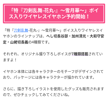
「特『刀剣乱舞-花丸-』〜雪月華〜」ボイ
ス入りワイヤレスイヤホン予約開始！
「特『
刀剣乱舞
-花丸-』〜雪月華〜」ボイス入りワイヤレスイ
ヤホンのラインナップは、
へし切長谷部・加州清光・大和守安
の4種類です。
定・山姥切長義
それぞれ、オリジナル撮り下ろしボイスが
されてい
7種類搭載
ますよ！
イヤホン本体には各キャラクターのモチーフがデザインされて
おり、パッケージには各キャラクターが描かれています。
さらに、描き下ろしイラストを使用したグッズも販売されます
ので、ぜひチェックしてみてくださいね。