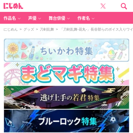
に
じ
め
ん
作品名
声優
舞台俳優
作者名
にじめん
>
グッズ
>
刀剣乱舞
> 「刀剣乱舞-花丸-」長谷部らのボイス入りワ