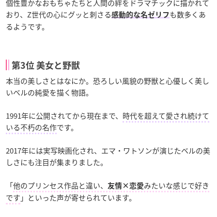
個性豊かなおもちゃたちと人間の絆をドラマチックに描かれて
おり、Z世代の心にグッと刺さる
も数多くあ
感動的な名ゼリフ
るようです。
第3位 美女と野獣
本当の美しさとはなにか。恐ろしい風貌の野獣と心優しく美し
いベルの純愛を描く物語。
1991年に公開されてから現在まで、
時代を超えて愛され続けて
いる不朽の名作
です。
2017年には実写映画化され、エマ・ワトソンが演じたベルの美
しさにも注目が集まりました。
「
他のプリンセス作品と違い、
みたいな感じで好き
友情×恋愛
です
」といった声が寄せられています。