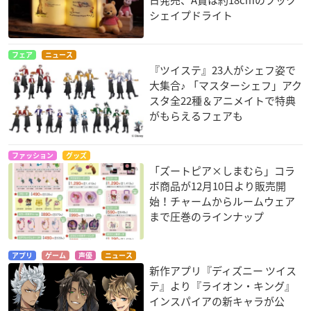
シェイプドライト
フェア
ニュース
『ツイステ』23人がシェフ姿で
大集合♪ 「マスターシェフ」アク
スタ全22種＆アニメイトで特典
がもらえるフェアも
ファッション
グッズ
「ズートピア×しまむら」コラ
ボ商品が12月10日より販売開
始！チャームからルームウェア
まで圧巻のラインナップ
アプリ
ゲーム
声優
ニュース
新作アプリ『ディズニー ツイス
テ』より『ライオン・キング』
インスパイアの新キャラが公