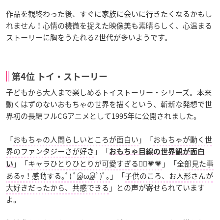
作品を観終わった後、すぐに家族に会いに行きたくなるかもし
れません！心情の機微を捉えた映像美も素晴らしく、心温まる
ストーリーに胸をうたれるZ世代が多いようです。
第4位 トイ・ストーリー
子どもから大人まで楽しめるトイストーリー・シリーズ。本来
動くはずのないおもちゃの世界を描くという、斬新な発想で世
界初の長編フルCGアニメとして1995年に公開されました。
「
おもちゃの人間らしいところが面白い
」「
おもちゃが動く世
界のファンタジーさが好き
」「
おもちゃ目線の世界観が面白
」「
キャラひとりひとりが可愛すぎる🤦‍♀️💗💗
」「
全部見た事
い
あるｯ！感動する｡ﾟ( ﾟஇωஇﾟ)ﾟ｡
」「
子供のころ、お人形さんが
大好きだったから、共感できる
」との声が寄せられています
よ。