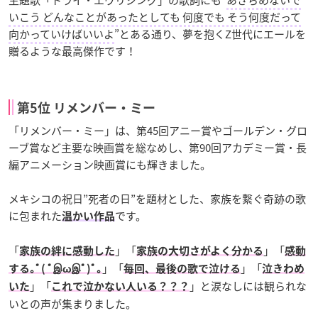
主題歌「トライ・エヴリシング」の歌詞にも”
あきらめないで
いこう どんなことがあったとしても 何度でも そう何度だって
向かっていけばいいよ
”とある通り、夢を抱くZ世代にエールを
贈るような最高傑作です！
第5位 リメンバー・ミー
「リメンバー・ミー」は、第45回アニー賞やゴールデン・グロ
ーブ賞など主要な映画賞を総なめし、第90回アカデミー賞・長
編アニメーション映画賞にも輝きました。
メキシコの祝日”死者の日”を題材とした、家族を繋ぐ奇跡の歌
に包まれた
です。
温かい作品
「
」「
」「
家族の絆に感動した
家族の大切さがよく分かる
感動
」「
」「
する｡ﾟ( ﾟஇωஇﾟ)ﾟ｡
毎回、最後の歌で泣ける
泣きわめ
」「
」と涙なしには観られな
いた
これで泣かない人いる？？？
いとの声が集まりました。