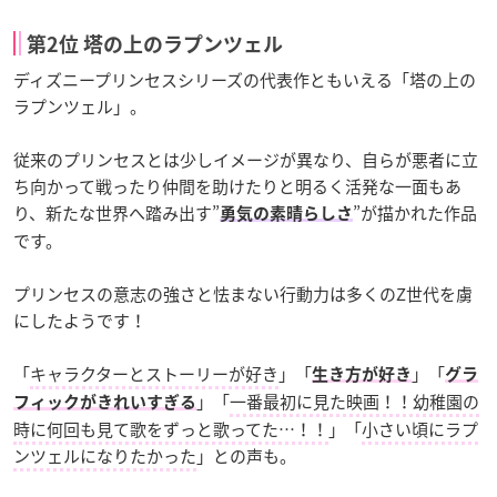
第2位 塔の上のラプンツェル
ディズニープリンセスシリーズの代表作ともいえる「塔の上の
ラプンツェル」。
従来のプリンセスとは少しイメージが異なり、自らが悪者に立
ち向かって戦ったり仲間を助けたりと明るく活発な一面もあ
り、新たな世界へ踏み出す”
”が描かれた作品
勇気の素晴らしさ
です。
プリンセスの意志の強さと怯まない行動力は多くのZ世代を虜
にしたようです！
「
キャラクターとストーリーが好き
」「
」「
生き方が好き
グラ
」「
一番最初に見た映画！！幼稚園の
フィックがきれいすぎる
時に何回も見て歌をずっと歌ってた…！！
」「
小さい頃にラプ
ンツェルになりたかった
」との声も。