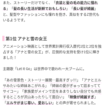
また、ストーリーだけでなく、「
衣装と髪の毛の能力に憧れ
」「
」「
」
る
髪の長い生活が新鮮でおもしろい
長い髪が綺麗
と、髪型やファッションにも憧れを抱き、真似をするZ世代も
いるようです。
第1位 アナと雪の女王
アニメーション映画として世界累計興行収入歴代1位と2位を独
占する「アナと雪の女王」が、圧倒的な支持を受け1位に輝き
ました！
主題歌「Let It Go」は世界中で歌われ一大ブームに。
「
あの雪景色・ストーリー展開…最高すぎッ!!!
」「
アナとエル
サみたいな姉妹あこがれる
」「
姉妹の愛がぎゅって詰まってて
サイコー
」「
家族愛がメインで恋をあまりしない自分でも共感
するところが沢山あったりして面白い
」「
」
映像が綺麗すぎ
「
」との声が寄せられました。
エルサがまじ尊い、愛おしい