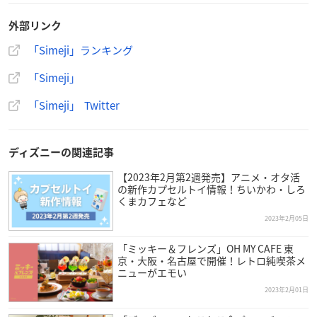
Z世代のユーザーの皆様が持つ最新トレンドを積極的に発信
し、たくさんの人に広めたい思いから始まったSimejiランキン
外部リンク
グ。
「Simeji」ランキング
Simejiアプリ上でアンケートを実施し、その調査結果をランキ
ング化しました。
「Simeji」
「Simeji」 Twitter
日本語入力＆きせかえ顔文字キーボードアプリ「Si
meji」について
ディズニーの関連記事
Z世代に大人気！5,500万ダウンロード数（※）を誇るキーボー
【2023年2月第2週発売】アニメ・オタ活
の新作カプセルトイ情報！ちいかわ・しろ
ドアプリ。キーボードのきせかえやエフェクト機能に加え、20
くまカフェなど
万語以上の顔文字、連発コメのようなユニークな機能を備えた
2023年2月05日
Simejiが表現豊かなコミュニケーションをお手伝いします。
※2022年12月時点、当社調べ（Android版とiOS版の合算）
「ミッキー＆フレンズ」OH MY CAFE 東
京・大阪・名古屋で開催！レトロ純喫茶メ
ニューがエモい
2023年2月01日