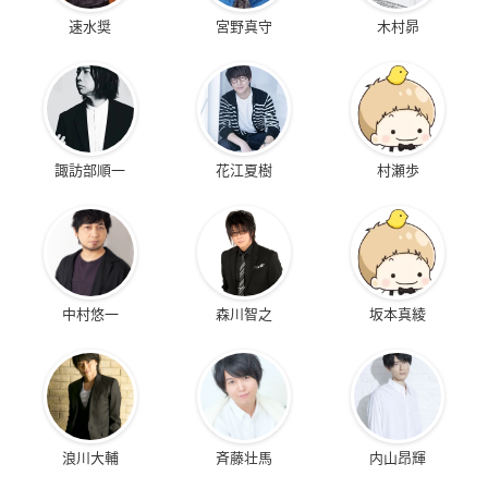
速水奨
宮野真守
木村昴
諏訪部順一
花江夏樹
村瀬歩
中村悠一
森川智之
坂本真綾
浪川大輔
斉藤壮馬
内山昂輝