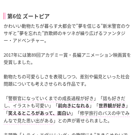
第6位 ズートピア
かわいい動物たちが暮らす大都会で”夢を信じる”新米警官のウ
サギと”夢を忘れた”詐欺師のキツネが繰り広げるファンタジ
ー・アドベンチャー。
2017年には第89回アカデミー賞・長編アニメーション映画賞を
受賞しました。
動物たちの可愛らしさを表現しつつ、差別や偏見といった社会
問題についても考えさせられる作品です。
「
警察官になっていくまでの成長過程が好き
」「
話も好きだ
し、イラストも可愛い
」「
」「
」
前向きになれる
世界観が好き
「
」「
修学旅行のバスの中でみ
笑えるところがあって、面白い
んなで見た思い出がある
」との声が寄せられました。