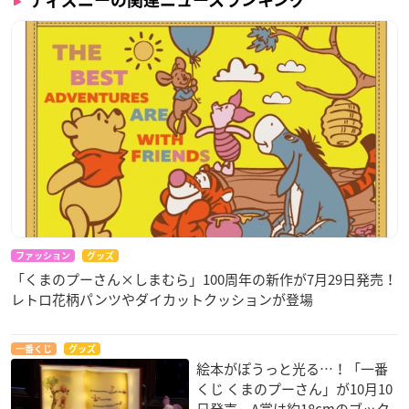
ファッション
グッズ
「くまのプーさん×しまむら」100周年の新作が7月29日発売！
レトロ花柄パンツやダイカットクッションが登場
一番くじ
グッズ
絵本がぽうっと光る…！「一番
くじ くまのプーさん」が10月10
日発売、A賞は約18cmのブック