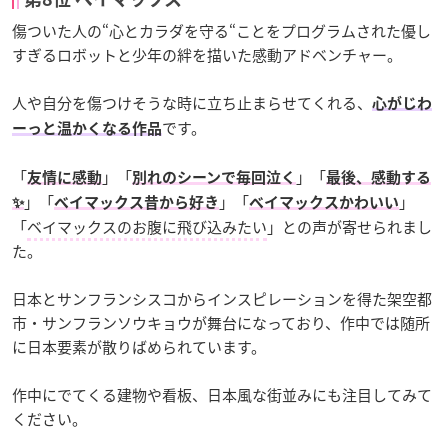
傷ついた人の“心とカラダを守る“ことをプログラムされた優し
すぎるロボットと少年の絆を描いた感動アドベンチャー。
人や自分を傷つけそうな時に立ち止まらせてくれる、
心がじわ
です。
ーっと温かくなる作品
「
」「
」「
友情に感動
別れのシーンで毎回泣く
最後、感動する
」「
」「
」
✨
ベイマックス昔から好き
ベイマックスかわいい
「
ベイマックスのお腹に飛び込みたい
」との声が寄せられまし
た。
日本とサンフランシスコからインスピレーションを得た架空都
市・サンフランソウキョウが舞台になっており、作中では随所
に日本要素が散りばめられています。
作中にでてくる建物や看板、日本風な街並みにも注目してみて
ください。