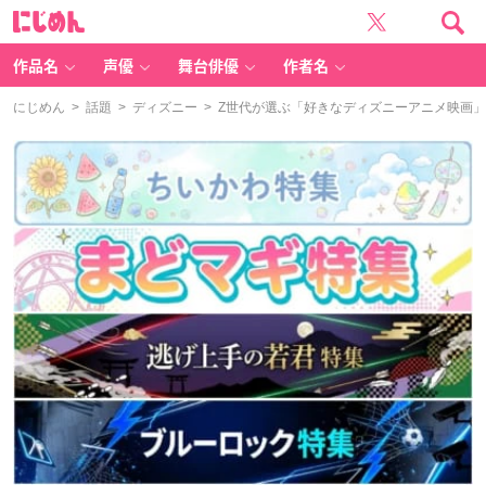
に
じ
め
ん
作品名
声優
舞台俳優
作者名
にじめん
>
話題
>
ディズニー
> Z世代が選ぶ「好きなディズニーアニメ映画」