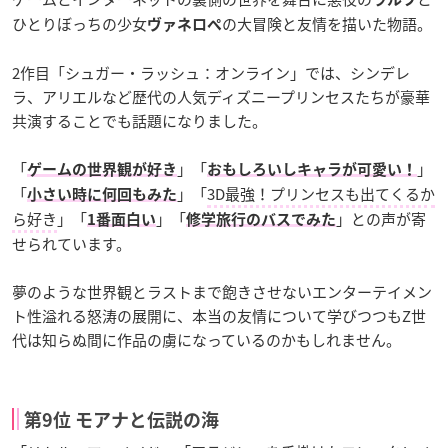
ひとりぼっちの少女
の大冒険と友情を描いた物語。
ヴァネロペ
2作目「シュガー・ラッシュ：オンライン」では、シンデレ
ラ、アリエルなど歴代の人気ディズニープリンセスたちが豪華
共演することでも話題になりました。
「
」「
」
ゲームの世界観が好き
おもしろいしキャラが可愛い！
「
」「
3D最強！プリンセスも出てくるか
小さい時に何回もみた
ら好き
」「
」「
」との声が寄
1番面白い
修学旅行のバスでみた
せられています。
夢のような世界観とラストまで飽きさせないエンターテイメン
ト性溢れる怒涛の展開に、本当の友情について学びつつもZ世
代は知らぬ間に作品の虜になっているのかもしれません。
第9位 モアナと伝説の海