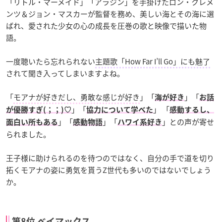
「リトル・マーメイド」「アラジン」を手掛けたロン・クレメ
ンツ＆ジョン・マスカーが監督を務め、美しい海とその海に選
ばれ、愛された少女の心の成長を圧巻の歌と映像で描いた物
語。
一度聴いたら忘れられない
主題歌「How Far I’ll Go」にも魅了
されて聞き入ってしまいますよね。
「
モアナが好きだし、勇敢な感じが好き
」「
」「
海が好き
お話
」「
」 「
が優勝すぎ(；；)♡
協力について学べた
感動するし、
」「
」「
」との声が寄せ
面白い所もある
感動物語
ハワイ系好き
られました。
王子様に助けられるのを待つのではなく、自分の手で道を切り
拓くモアナの姿に勇気を貰うZ世代も多いのではないでしょう
か。
第8位 ベイマックス