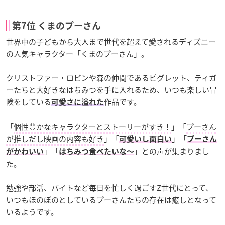
第7位 くまのプーさん
世界中の子どもから大人まで世代を超えて愛されるディズニー
の人気キャラクター「くまのプーさん」。
クリストファー・ロビンや森の仲間であるピグレット、ティガ
ーたちと大好きなはちみつを手に入れるため、いつも楽しい冒
険をしている
作品です。
可愛さに溢れた
「
個性豊かなキャラクターとストーリーがすき！
」「
プーさん
が推しだし映画の内容も好き
」「
」「
可愛いし面白い
プーさん
」「
」との声が集まりまし
がかわいい
はちみつ食べたいな〜
た。
勉強や部活、バイトなど毎日を忙しく過ごすZ世代にとって、
いつもほのぼのとしているプーさんたちの存在は癒しとなって
いるようです。