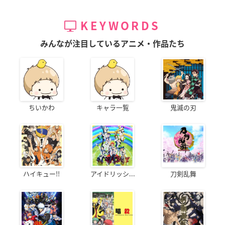
KEYWORDS
みんなが注目しているアニメ・作品たち
ちいかわ
キャラ一覧
鬼滅の刃
ハイキュー!!
アイドリッシ...
刀剣乱舞