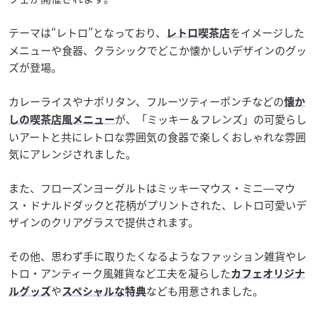
テーマは“レトロ”となっており、
をイメージした
レトロ喫茶店
メニューや食器、クラシックでどこか懐かしいデザインのグッ
ズが登場。
カレーライスやナポリタン、フルーツティーポンチなどの
懐か
が、「ミッキー＆フレンズ」の可愛らし
しの喫茶店風メニュー
いアートと共にレトロな雰囲気の食器で楽しくおしゃれな雰囲
気にアレンジされました。
また、フローズンヨーグルトはミッキーマウス・ミニ―マウ
ス・ドナルドダックと花柄がプリントされた、レトロ可愛いデ
ザインのクリアグラスで提供されます。
その他、思わず手に取りたくなるようなファッション雑貨やレ
トロ・アンティーク風雑貨など工夫を凝らした
カフェオリジナ
や
なども用意されました。
ルグッズ
スペシャルな特典