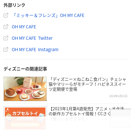
外部リンク
※開催期間は変更になる可能性があります。
「ミッキー＆フレンズ」OH MY CAFE
OH MY CAFE
OH MY CAFE Twitter
OH MY CAFE Instagram
ディズニーの関連記事
「ディズニー×ねこねこ食パン」チェシャ
猫やマリーらがモチーフ！ハピネススイー
ツ定期便で登場
2023年1月31日
【2023年1月第4週発売】アニメ・オタ活
の新作カプセルトイ情報！CCさくら・推し
「勝つ」お守りなど
2023年1月22日