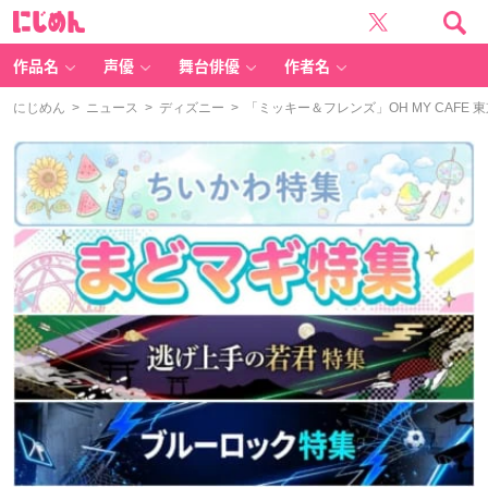
に
じ
め
ん
作品名
声優
舞台俳優
作者名
にじめん
>
ニュース
>
ディズニー
> 「ミッキー＆フレンズ」OH MY CAF