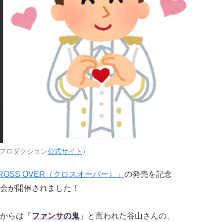
プロダクション
公式サイト
）
OSS OVER（クロスオーバー）」
の発売を記念
渡し会が開催されました！
からは「
ファンサの鬼
」と言われた谷山さんの、