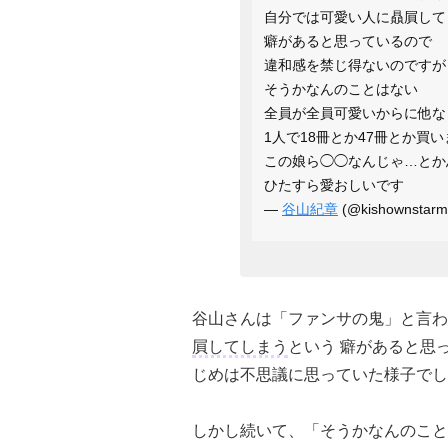
自分では可愛い人に贔屓して
癖があると思っているので
違和感を禁じ得ないのですが
そうかなんのことはない
全員が全員可愛いからに他な
1人で18冊とか47冊とか買
この娘ら◯◯なんじゃ…とか
ひたすら愛おしいです
—
谷山紀章
(@kishownstar
谷山さんは「ファンサの鬼」と言わ
屓してしまう
という 癖があると思
じめは不思議に思っていた様子でし
しかし続いて、「そうかなんのこ