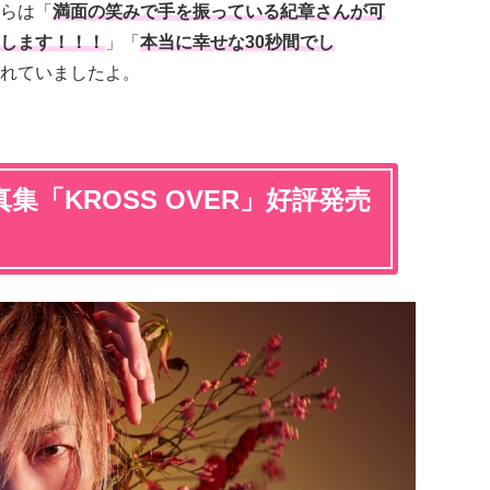
らは「
満面の笑みで手を振っている紀章さんが可
します！！！
」「
本当に幸せな30秒間でし
れていましたよ。
集「KROSS OVER」好評発売