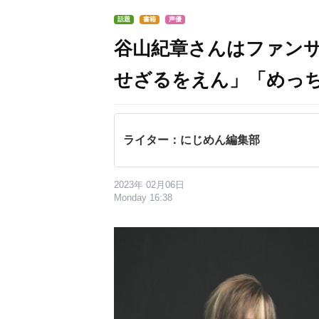
話題
書籍
声優
谷山紀章さんはファン
せざるをえん」「めっ
ライター：にじめん編集部
2023年 02月06日
Monday 16:38