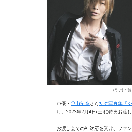
（引用：賢
声優・
谷山紀章
さん
初の写真集「KR
し、2023年2月4日(土)に特典お
お渡し会での神対応を受け、ファン