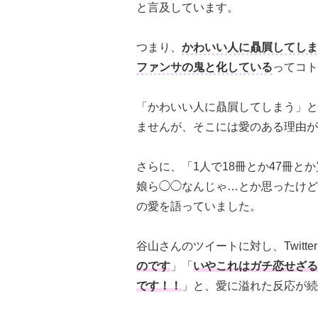
と言及しています。
つまり、
かわいい人に贔屓してしま
ファンサの鬼と化している
ってコト
「かわいい人に贔屓してしまう」と
ませんが、そこには愛のある理由が
さらに、「1人で18冊とか47冊
娘ら◯◯なんじゃ…とか思ったけ
の愛を語っていました。
谷山さんのツイートに対し、Twitte
のです
」「
いやこれはガチ恋せざる
です！！
」と、愛に溢れた反応が続