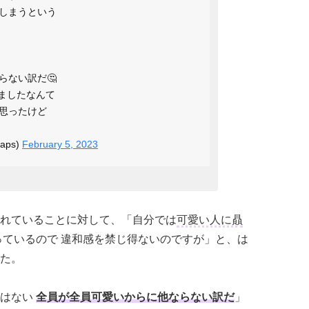
しまうという
らない訳だ🤔
いましたなんて
思ったけど
maps)
February 5, 2023
れていることに対して、「自分では
可愛い人に贔
っているので 違和感を禁じ得ないのですが」と、は
た。
とはない
全員が全員可愛いからに他ならない訳だ
」