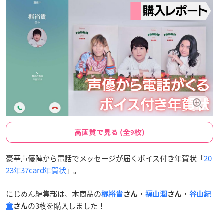
高画質で見る (全9枚)
豪華声優陣から電話でメッセージが届くボイス付き年賀状「
20
23年37card年賀状
」。
にじめん編集部は、本商品の
・
・
梶裕貴
さん
福山潤
さん
谷山紀
の3枚を購入しました！
章
さん