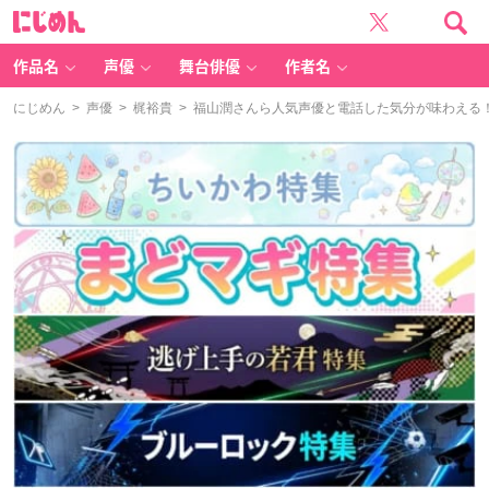
に
じ
め
ん
作品名
声優
舞台俳優
作者名
にじめん
>
声優
>
梶裕貴
> 福山潤さんら人気声優と電話した気分が味わえる