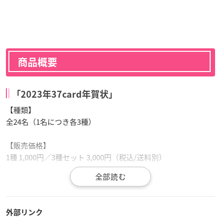
商品概要
「2023年37card年賀状」
【種類】
全24名（1名につき各3種）
【販売価格】
1種 1,000円／3種セット 3,000円（税込/送料別）
【仕様】
100mm×148mm
外部リンク
【発売元】