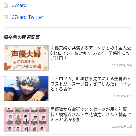
MOGURA ENTERTAINMENT
37card
37card Twitter
【販売先】
MOGU MALL
梶裕貴の関連記事
【販売期間】
声優夫婦が共演するアニメまとめ！主人公
2022年11月30日(水)18：00～上限数に達し次第終了
&ヒロイン、敵対キャラなど…関係性にも
ご注目！
【発送について】
2022年12月29日
2022年12月23日(金)23：59までにご購入いただいた場合、年内
発送されます。
「ヒロアカ」堀越耕平先生による荼毘のイ
ラストが「スーツ良すぎてしんだ」「ゾッ
2022年12月24日(土)以降のご購入の場合、2023年1月6日(金)以
とする表情」
降の発送となります。
2022年12月12日
【ボイスメッセージの有効期限】
声優陣から電話でメッセージが届く年賀
2023年1月1日(日)00：00〜4月30日(日)23：59
状！梶裕貴さん・立花慎之介さん・林勇さ
んら24名が参加
2022年12月01日