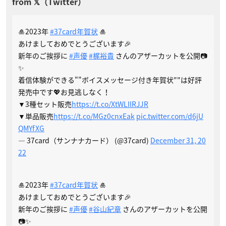
🎍2023年
#37card年賀状
🎍
あけましておめでとうございます🎉
新年のご挨拶に
#声優
#梶裕貴
さんのアザーカットを公開📷
✨
着信体験ができる""ボイスメッセージ付き年賀状""は好評
発売中です💖お見逃しなく！
▼3種セット販売
https://t.co/XtWLIIRJJR
▼単品販売
https://t.co/MGz0cnxEak
pic.twitter.com/d6jU
QMYfXG
— 37card（サンナナカード） (@37card)
December 31, 20
22
🎍2023年
#37card年賀状
🎍
あけましておめでとうございます🎉
新年のご挨拶に
#声優
#谷山紀章
さんのアザーカットを公開
📷✨