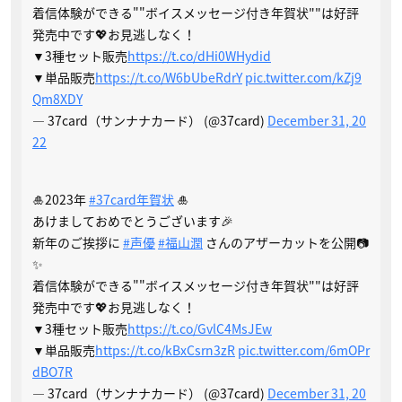
着信体験ができる""ボイスメッセージ付き年賀状""は好評
発売中です💖お見逃しなく！
▼3種セット販売
https://t.co/dHi0WHydid
▼単品販売
https://t.co/W6bUbeRdrY
pic.twitter.com/kZj9
Qm8XDY
— 37card（サンナナカード） (@37card)
December 31, 20
22
🎍2023年
#37card年賀状
🎍
あけましておめでとうございます🎉
新年のご挨拶に
#声優
#福山潤
さんのアザーカットを公開📷
✨
着信体験ができる""ボイスメッセージ付き年賀状""は好評
発売中です💖お見逃しなく！
▼3種セット販売
https://t.co/GvlC4MsJEw
▼単品販売
https://t.co/kBxCsrn3zR
pic.twitter.com/6mOPr
dBO7R
— 37card（サンナナカード） (@37card)
December 31, 20