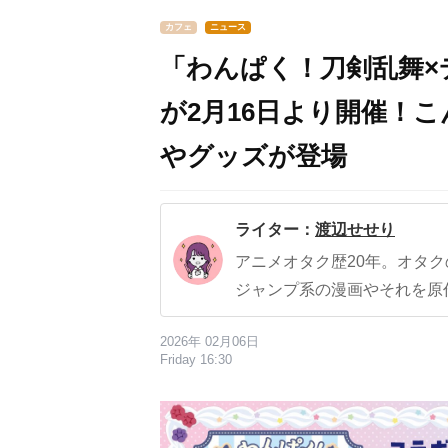
カフェ
ニュース
「わんぱく！刀剣乱舞
が2月16日より開催！
やグッズが登場
ライター：
渡辺せせり
アニメオタク歴20年。オタ
ジャンプ系の漫画やそれを原
2026年 02月06日
Friday 16:30