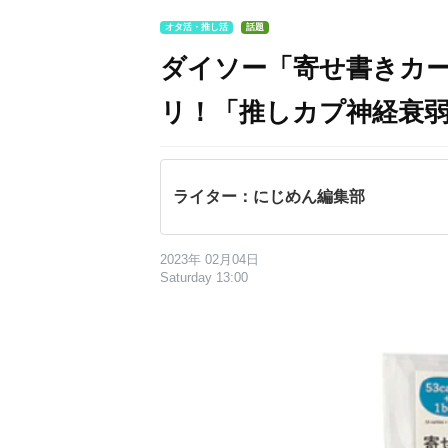
オタ活・推し活
話題
ダイソー「寄せ書きカ
リ！「推しカプ神経衰
ライター：にじめん編集部
2023年 02月04日
Saturday 13:00