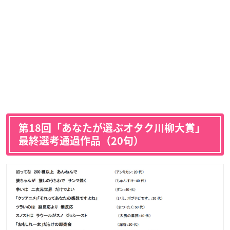
第18回「
あなたが選ぶオタク川柳大賞
」
最終選考通過作品（20句）