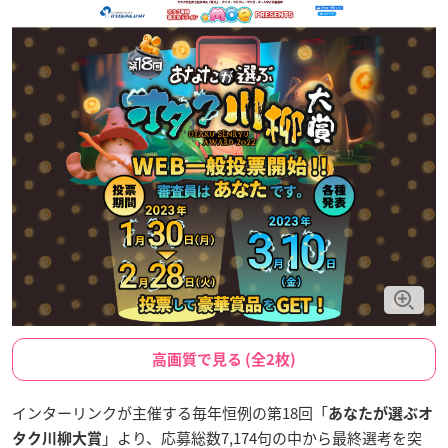
高画質で見る (全2枚)
インターリンクが主催する毎年恒例の第18回「
あなたが選ぶオ
」より、応募総数7,174句の中から最終選考を突
タク川柳大賞