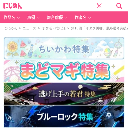
に
じ
め
ん
作品名
声優
舞台俳優
作者名
にじめん
>
ニュース
>
オタ活・推し活
> 第18回「オタク川柳」最終選考突破