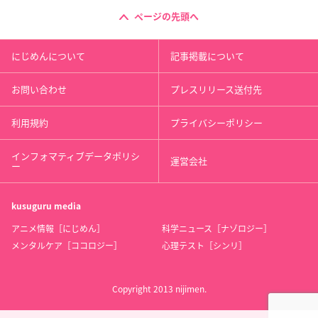
ページの先頭へ
にじめんについて
記事掲載について
お問い合わせ
プレスリリース送付先
利用規約
プライバシーポリシー
インフォマティブデータポリシ
運営会社
ー
kusuguru
media
アニメ情報［にじめん］
科学ニュース［ナゾロジー］
メンタルケア［ココロジー］
心理テスト［シンリ］
Copyright 2013 nijimen.