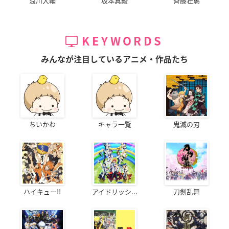
浪川大輔
坂本真綾
斉藤壮馬
KEYWORDS
みんなが注目しているアニメ・作品たち
ちいかわ
キャラ一覧
鬼滅の刃
ハイキュー!!
アイドリッシ...
刀剣乱舞