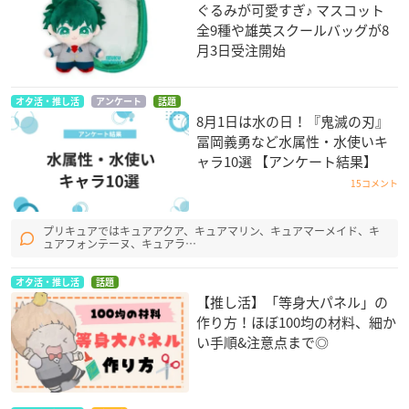
ぐるみが可愛すぎ♪ マスコット
全9種や雄英スクールバッグが8
月3日受注開始
オタ活・推し活
アンケート
話題
8月1日は水の日！『鬼滅の刃』
冨岡義勇など水属性・水使いキ
ャラ10選 【アンケート結果】
15コメント
プリキュアではキュアアクア、キュアマリン、キュアマーメイド、キ
ュアフォンテーヌ、キュアラ…
オタ活・推し活
話題
【推し活】「等身大パネル」の
作り方！ほぼ100均の材料、細か
い手順&注意点まで◎