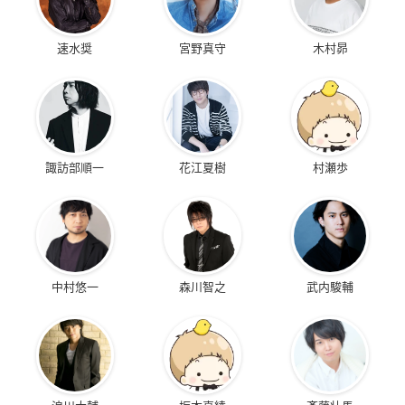
速水奨
宮野真守
木村昴
諏訪部順一
花江夏樹
村瀬歩
中村悠一
森川智之
武内駿輔