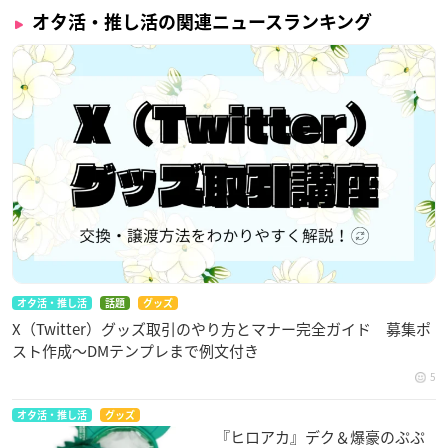
オタ活・推し活の関連ニュースランキング
オタ活・推し活
話題
グッズ
X（Twitter）グッズ取引のやり方とマナー完全ガイド 募集ポ
スト作成〜DMテンプレまで例文付き
5
オタ活・推し活
グッズ
『ヒロアカ』デク＆爆豪のぷぷ