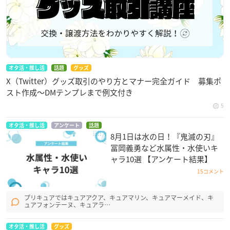
オタ活・推し活
話題
グッズ
X（Twitter）グッズ取引のやり方とマナー完全ガイド 募集ポ
スト作成〜DMテンプレまで例文付き
5
オタ活・推し活
アンケート
話題
8月1日は水の日！『鬼滅の刃』
冨岡義勇など水属性・水使いキ
ャラ10選 【アンケート結果】
15コメント
プリキュアではキュアアクア、キュアマリン、キュアマーメイド、キ
ュアフォンテーヌ、キュアラ…
オタ活・推し活
グッズ