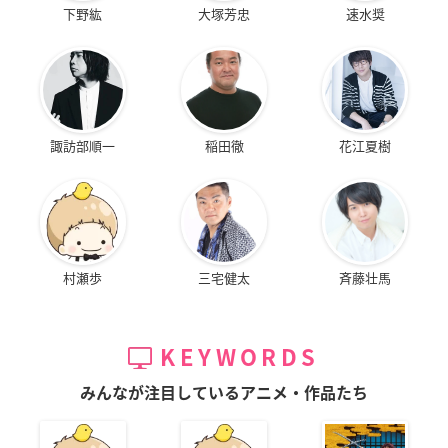
下野紘
大塚芳忠
速水奨
諏訪部順一
稲田徹
花江夏樹
村瀬歩
三宅健太
斉藤壮馬
KEYWORDS
みんなが注目しているアニメ・作品たち