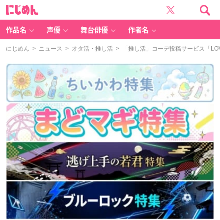
に
じ
め
ん
作品名
声優
舞台俳優
作者名
にじめん
>
ニュース
>
オタ活・推し活
> 「推し活」コーデ投稿サービス「LO