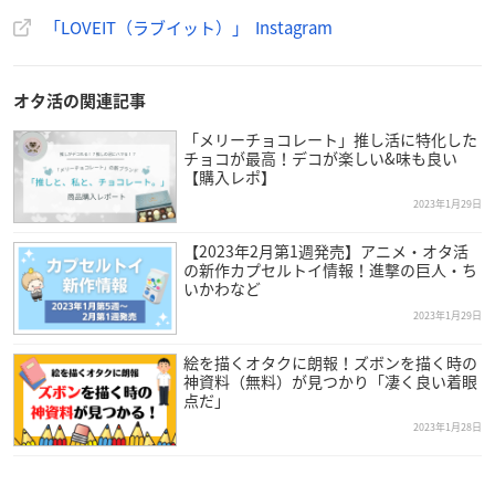
「LOVEIT（ラブイット）」 Instagram
オタ活の関連記事
「メリーチョコレート」推し活に特化した
チョコが最高！デコが楽しい&味も良い
【購入レポ】
2023年1月29日
【2023年2月第1週発売】アニメ・オタ活
の新作カプセルトイ情報！進撃の巨人・ち
いかわなど
2023年1月29日
絵を描くオタクに朗報！ズボンを描く時の
神資料（無料）が見つかり「凄く良い着眼
点だ」
2023年1月28日