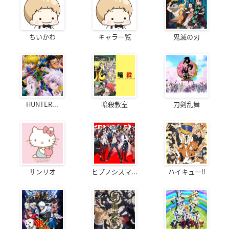
ちいかわ
キャラ一覧
鬼滅の刃
HUNTER...
暗殺教室
刀剣乱舞
サンリオ
ヒプノシスマ...
ハイキュー!!