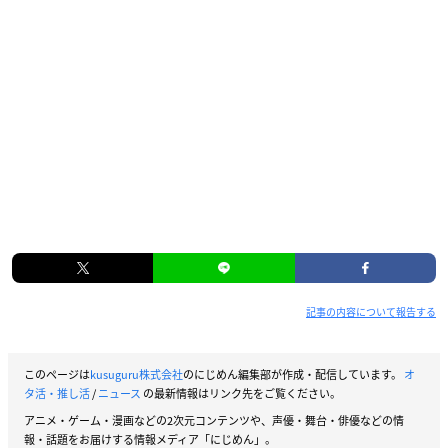
記事の内容について報告する
このページは
kusuguru株式会社
のにじめん編集部が作成・配信しています。
オ
タ活・推し活
/
ニュース
の最新情報はリンク先をご覧ください。
アニメ・ゲーム・漫画などの2次元コンテンツや、声優・舞台・俳優などの情
報・話題をお届けする情報メディア「にじめん」。