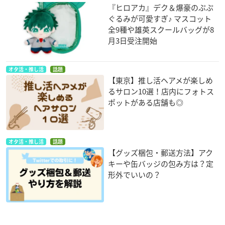
『ヒロアカ』デク＆爆豪のぷぷ
ぐるみが可愛すぎ♪ マスコット
全9種や雄英スクールバッグが8
月3日受注開始
オタ活・推し活
話題
【東京】推し活ヘアメが楽しめ
るサロン10選！店内にフォトス
ポットがある店舗も◎
オタ活・推し活
話題
【グッズ梱包・郵送方法】アク
キーや缶バッジの包み方は？定
形外でいいの？