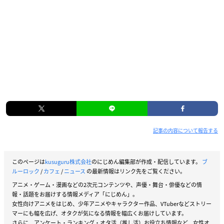
記事の内容について報告する
このページは
kusuguru株式会社
のにじめん編集部が作成・配信しています。
ブ
ルーロック
/
カフェ
/
ニュース
の最新情報はリンク先をご覧ください。
アニメ・ゲーム・漫画などの2次元コンテンツや、声優・舞台・俳優などの情
報・話題をお届けする情報メディア「にじめん」。
女性向けアニメをはじめ、少年アニメやキャラクター作品、VTuberなどストリー
マーにも幅を広げ、オタクが気になる情報を幅広くお届けしています。
さらに、アンケート・ランキング・オタ活（推し活）お役立ち情報など、女性オ