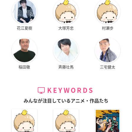
花江夏樹
大塚芳忠
村瀬歩
稲田徹
斉藤壮馬
三宅健太
KEYWORDS
みんなが注目しているアニメ・作品たち