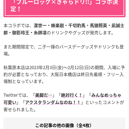
「ブルーロック×きゃらドリ!!」コラボ決
定！
本コラボでは、
潔世一・蜂楽廻・千切豹馬・馬狼照英・凪誠士
のドリンクやグッズが発売します。
郎・御影玲王・糸師凛
また期間限定で、二子一揮のバースデーグッズやドリンクも登
場。
秋葉原本店は2023年2月3日(金)〜2月12日(日)の期間、入場に予
約が必要となっており、大阪日本橋店は終日先着順・フリー入
場制となっています。
Twitterでは、「
」「
」「
美脚だ…
絶対行く！
みんなめっちゃ
」「
」といったコメントが
可愛い
アクスタランダムなのね！！
寄せられました。
この記事の他の画像（全4枚）