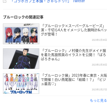
「コラボカフェ本舗・きゃらドリ!!」 Twitter
終日先着順・フリー入場制
※混雑時は整理券を配布する場合がございます。あらかじめご
ブルーロックの関連記事
了承ください
「ブルーロック×スーパーグルーピーズ」
※営業時間・購入方法は予告なく変更になる場合がございま
潔・千切ら4人をイメージした腕時計&バッ
す。
グが登場！
2023年1月30日
「ブルーロック」ノ村優介先生がメイド服
を着た馬狼照英のイラストを公開！「ばろ
ばろきゅん」
『
#ブルーロック
』×きゃらドリ!!
2023年1月30日
🔥コラボ開催決定!!🔥
■開催期間：2月3(金)〜2月27(月)
「ブルーロック展」2023年春に東京・大阪
■秋 葉 原 本店：予約制 2/3〜2/12
で開催！白い燕尾服に「結婚！？」「ビジ
ュ最高♡」
■大阪日本橋店：先着入場
2023年1月27日
※状況に応じ入場方法・購入方法など変更になる
場合がございます、予めご了承願います。
もっと見る
▼詳細はコチラ
https://t.co/tQUnBvS5BE
#エゴい
pic.twitte
r.com/H092T4e4Ak