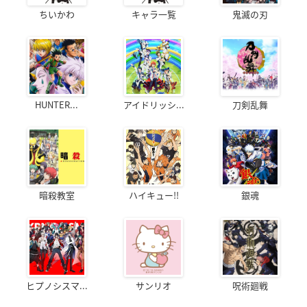
ちいかわ
キャラ一覧
鬼滅の刃
HUNTER...
アイドリッシ...
刀剣乱舞
暗殺教室
ハイキュー!!
銀魂
ヒプノシスマ...
サンリオ
呪術廻戦