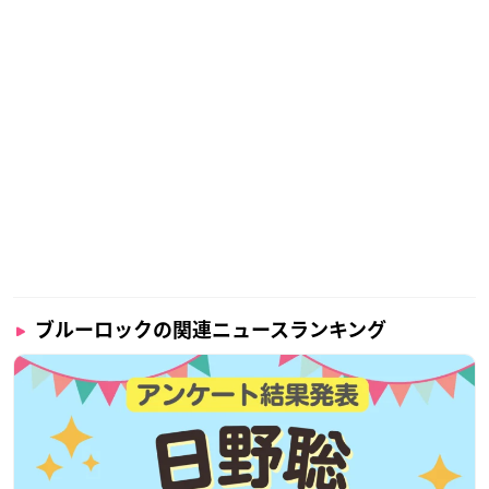
— 【総合】コラボ
カフェ
本舗・きゃらドリ!! (@c_cafe_hon
po)
January 30, 2023
ブルーロックの関連ニュースランキング