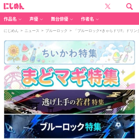
に
じ
め
ん
作品名
声優
舞台俳優
作者名
にじめん
>
ニュース
>
ブルーロック
> 「ブルーロック×きゃらドリ!!」ドリン