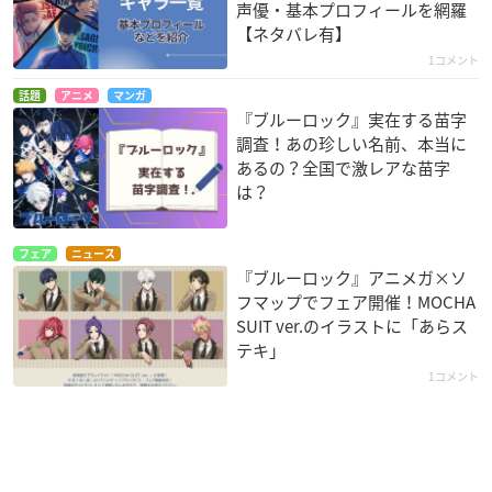
声優・基本プロフィールを網羅
【ネタバレ有】
1コメント
話題
アニメ
マンガ
『ブルーロック』実在する苗字
調査！あの珍しい名前、本当に
あるの？全国で激レアな苗字
は？
フェア
ニュース
『ブルーロック』アニメガ×ソ
フマップでフェア開催！MOCHA
SUIT ver.のイラストに「あらス
テキ」
1コメント