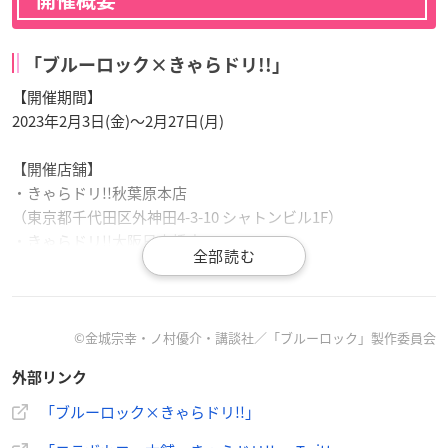
「ブルーロック×きゃらドリ!!」
【開催期間】
2023年2月3日(金)〜2月27日(月)
【開催店舗】
・きゃらドリ!!秋葉原本店
（東京都千代田区外神田4-3-10 シャトンビル1F）
・きゃらドリ!!大阪日本橋店
（大阪府大阪市浪速区日本橋西1-1-18 安田西ビル1F）
【入場方法】
©金城宗幸・ノ村優介・講談社／「ブルーロック」製作委員会
秋葉原本店
・予約制（2023年2月3日(金)〜2月12日(日)）
外部リンク
・2023年2月13日(月)〜 終日先着順・フリー入場制
「ブルーロック×きゃらドリ!!」
大阪日本橋店