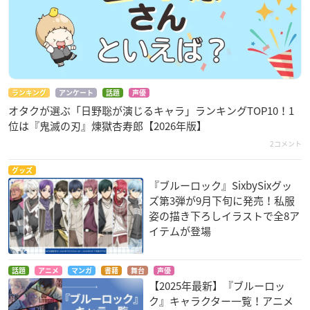
ランキング
アンケート
話題
声優
オタクが選ぶ「日野聡が演じるキャラ」ランキングTOP10！1
位は『鬼滅の刃』煉󠄁獄杏寿郎【2026年版】
2コメント
グッズ
『ブルーロック』SixbySixグッ
ズ第3弾が9月下旬に発売！私服
姿の描き下ろしイラストで全8ア
イテムが登場
話題
アニメ
マンガ
書籍
舞台
声優
【2025年最新】『ブルーロッ
ク』キャラクター一覧！アニメ