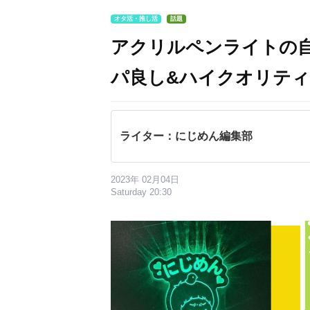
オタ活・推し活
話題
アクリルペンライトの
パ良し&ハイクオリテ
ライター：にじめん編集部
2023年 02月04日
Saturday 20:30