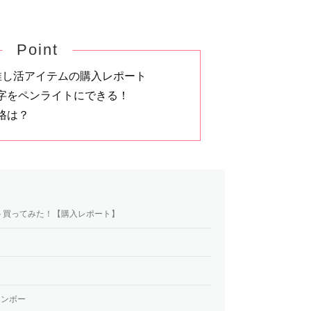
Point
推し活アイテムの購入レポート
字をペンライトにできる！
格は？
ト買ってみた！【購入レポート】
インボー