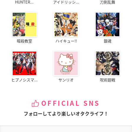
HUNTER...
アイドリッシ...
刀剣乱舞
暗殺教室
ハイキュー!!
銀魂
ヒプノシスマ...
サンリオ
呪術廻戦
OFFICIAL SNS
フォローしてより楽しいオタクライフ！