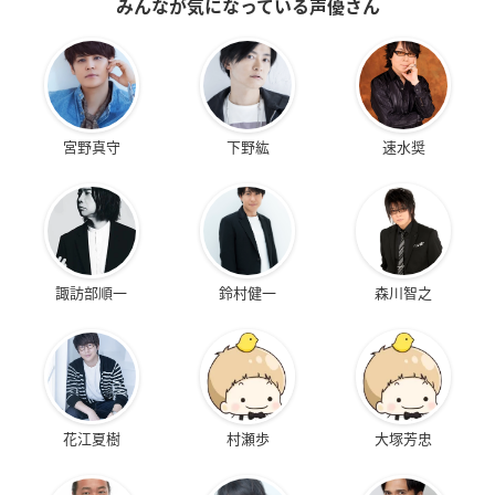
みんなが気になっている声優さん
宮野真守
下野紘
速水奨
諏訪部順一
鈴村健一
森川智之
花江夏樹
村瀬歩
大塚芳忠