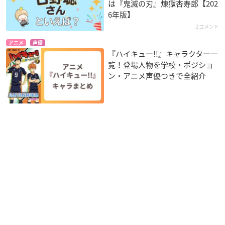
は『鬼滅の刃』煉󠄁獄杏寿郎【202
6年版】
2コメント
アニメ
声優
『ハイキュー!!』キャラクター一
覧！登場人物を学校・ポジショ
ン・アニメ声優つきで全紹介