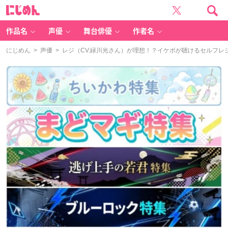
に
じ
め
ん
作品名
声優
舞台俳優
作者名
にじめん
>
声優
> レジ（CV.緑川光さん）が理想！？イケボが聴けるセルフ