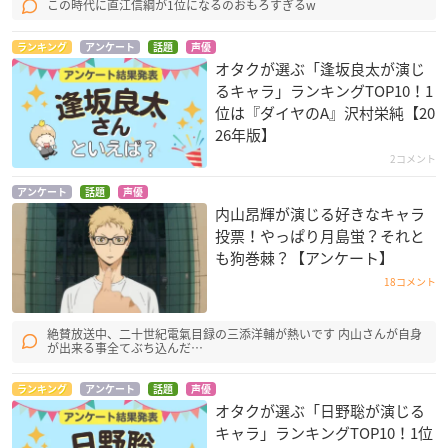
この時代に直江信綱が1位になるのおもろすぎるw
ランキング
アンケート
話題
声優
オタクが選ぶ「逢坂良太が演じ
るキャラ」ランキングTOP10！1
位は『ダイヤのA』沢村栄純【20
26年版】
2コメント
アンケート
話題
声優
内山昂輝が演じる好きなキャラ
投票！やっぱり月島蛍？それと
も狗巻棘？【アンケート】
18コメント
絶賛放送中、二十世紀電氣目録の三添洋輔が熱いです 内山さんが自身
が出来る事全てぶち込んだ…
ランキング
アンケート
話題
声優
オタクが選ぶ「日野聡が演じる
キャラ」ランキングTOP10！1位