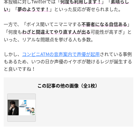
本投稿に対しTwitterでは「
」「
何度も利用します！
素晴らし
」「
」といった反応が寄せられました。
い
夢のようです！
一方で、「ボイス聞いてニマニマする
」
不審者になる自信ある
「何度も
可能性が高すぎ」と
わざと間違えてやり直す人が出る
いった、リアルな問題点を挙げる人も多数。
しかし、
コンビニATMの音声案内で声優が起用
されている事例
もあるため、いつの日か声優のイケボが聴けるレジが誕生する
と良いですね！
この記事の他の画像（全1枚）