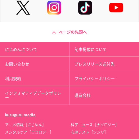
ページの先頭へ
にじめんについて
記事掲載について
お問い合わせ
プレスリリース送付先
利用規約
プライバシーポリシー
インフォマティブデータポリシ
運営会社
ー
kusuguru
media
アニメ情報［にじめん］
科学ニュース［ナゾロジー］
メンタルケア［ココロジー］
心理テスト［シンリ］