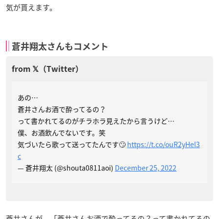
気が貰えます。
蒼井翔太さんもコメント
あの…
蒼井さんお酒で酔ってるの？
って書かれてるのがチラホラ見えたから言うけど…
僕、お酒飲んでないです。笑
気づいたら歌って送ってたんです🙄
https://t.co/ouR2yHel3
c
— 蒼井翔太 (@shouta0811aoi)
December 25, 2022
蒼井さんが、「
蒼井さんお酒で酔ってるの？って書かれてるの