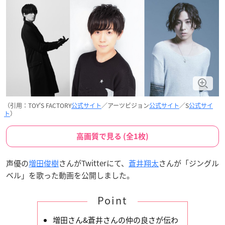
（引用：TOY'S FACTORY
公式サイト
／アーツビジョン
公式サイト
／S
公式サイ
ト
）
高画質で見る (全1枚)
声優の
増田俊樹
さんがTwitterにて、
蒼井翔太
さんが「ジングル
ベル」を歌った動画を公開しました。
Point
増田さん&蒼井さんの仲の良さが伝わ