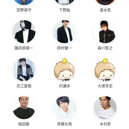
宮野真守
下野紘
速水奨
諏訪部順一
鈴村健一
森川智之
花江夏樹
村瀬歩
大塚芳忠
稲田徹
斉藤壮馬
木村昴