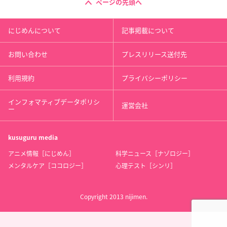
ページの先頭へ
にじめんについて
記事掲載について
お問い合わせ
プレスリリース送付先
利用規約
プライバシーポリシー
インフォマティブデータポリシ
運営会社
ー
kusuguru
media
アニメ情報［にじめん］
科学ニュース［ナゾロジー］
メンタルケア［ココロジー］
心理テスト［シンリ］
Copyright 2013 nijimen.