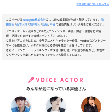
記事の内容について報告する
このページは
kusuguru株式会社
のにじめん編集部が作成・配信しています。
増
田俊樹
/
山下大輝
/
蒼井翔太
/
話題
/
声優
の最新情報はリンク先をご覧ください。
アニメ・ゲーム・漫画などの2次元コンテンツや、声優・舞台・俳優などの情
報・話題をお届けする情報メディア「にじめん」。
女性向けアニメをはじめ、少年アニメやキャラクター作品、VTuberなどストリー
マーにも幅を広げ、オタクが気になる情報を幅広くお届けしています。
さらに、アンケート・ランキング・オタ活（推し活）お役立ち情報など、女性オ
タクがワクワク楽しめるようなコンテンツも発信しています。
VOICE ACTOR
みんなが気になっている声優さん