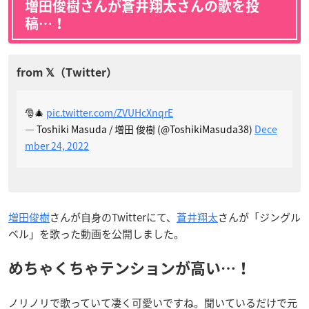
増田俊樹さんが蒼井翔太さんの歌を投
稿…！
🎅🎄
pic.twitter.com/ZVUHcXnqrE
— Toshiki Masuda / 増田 俊樹 (@ToshikiMasuda38)
Dece
mber 24, 2022
増田俊樹
さんが自身のTwitterにて、
蒼井翔太
さんが「ジングル
ベル」を歌った動画を公開しました。
めちゃくちゃテンションが高い…！
ノリノリで歌っていて凄く可愛いですね。聞いているだけで元