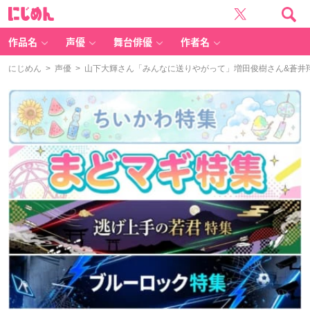
に
じ
め
ん
作品名
声優
舞台俳優
作者名
にじめん
>
声優
> 山下大輝さん「みんなに送りやがって」増田俊樹さん&蒼井