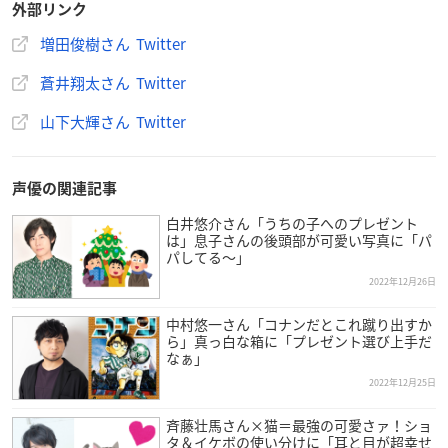
外部リンク
増田俊樹さん Twitter
蒼井翔太さん Twitter
山下大輝さん Twitter
声優の関連記事
白井悠介さん「うちの子へのプレゼント
は」息子さんの後頭部が可愛い写真に「パ
パしてる～」
2022年12月26日
中村悠一さん「コナンだとこれ蹴り出すか
ら」真っ白な箱に「プレゼント選び上手だ
なぁ」
2022年12月25日
斉藤壮馬さん×猫＝最強の可愛さァ！ショ
タ＆イケボの使い分けに「耳と目が超幸せ