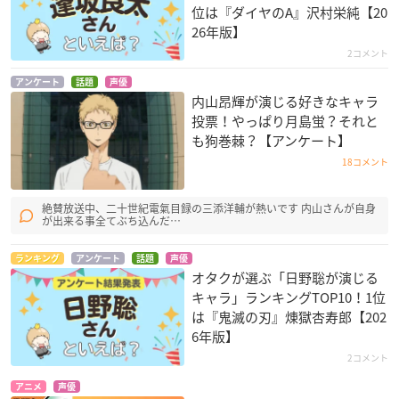
位は『ダイヤのA』沢村栄純【20
26年版】
2コメント
アンケート
話題
声優
内山昂輝が演じる好きなキャラ
投票！やっぱり月島蛍？それと
も狗巻棘？【アンケート】
18コメント
絶賛放送中、二十世紀電氣目録の三添洋輔が熱いです 内山さんが自身
が出来る事全てぶち込んだ…
ランキング
アンケート
話題
声優
オタクが選ぶ「日野聡が演じる
キャラ」ランキングTOP10！1位
は『鬼滅の刃』煉󠄁獄杏寿郎【202
6年版】
2コメント
アニメ
声優