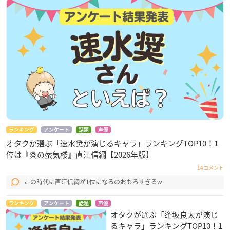
ランキング
アンケート
話題
声優
オタクが選ぶ「速水奨が演じるキャラ」ランキングTOP10！1
位は『炎の蜃気楼』直江信綱【2026年版】
14コメント
この時代に直江信綱が1位になるのおもろすぎるw
ランキング
アンケート
話題
声優
オタクが選ぶ「逢坂良太が演じ
るキャラ」ランキングTOP10！1