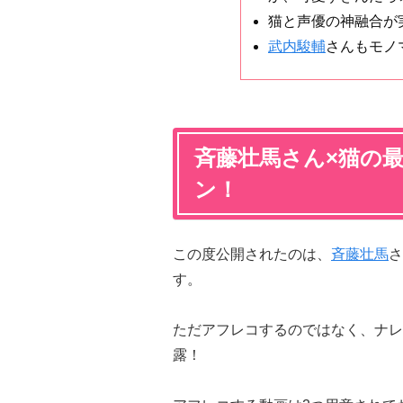
猫と声優の神融合が
武内駿輔
さんもモノ
斉藤壮馬さん×猫の
ン！
この度公開されたのは、
斉藤壮馬
さ
す。
ただアフレコするのではなく、ナレ
露！