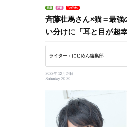
話題
声優
YouTube
斉藤壮馬さん×猫＝最強
い分けに「耳と目が超
ライター：にじめん編集部
2022年 12月24日
Saturday 20:30