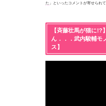
た
」といったコメントが寄せられて
【斉藤壮馬が猫に!
ん．．．武内駿輔モ
ス】