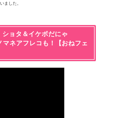
いました。
?】ショタ＆イケボだにゃ
ノマネアフレコも！【おねフェ