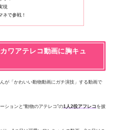
実現
マネで参戦！
最カワアテレコ動画に胸キュ
んが「かわいい動物動画にガチ演技」する動画で
ーションと“動物のアテレコ”の
1人2役アフレコ
を披