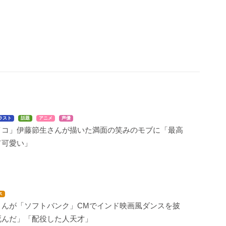
ラスト
話題
アニメ
声優
イコ」伊藤節生さんが描いた満面の笑みのモブに「最高
て可愛い」
ス
さんが「ソフトバンク」CMでインド映画風ダンスを披
死んだ」「配役した人天才」