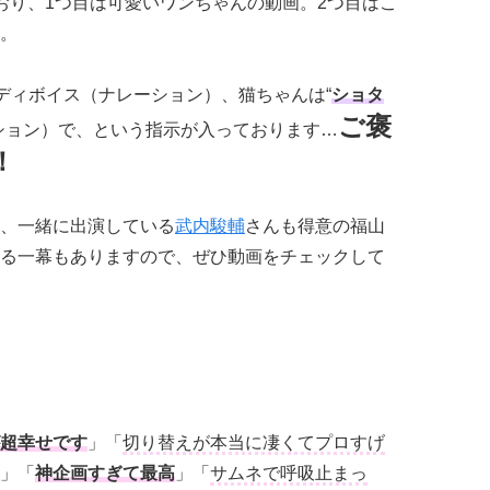
おり、1つ目は可愛いワンちゃんの動画。2つ目はこ
。
ンディボイス（ナレーション）、猫ちゃんは“
ショタ
ご褒
ション）で、という指示が入っております…
！
、一緒に出演している
武内駿輔
さんも得意の福山
る一幕もありますので、ぜひ動画をチェックして
超幸せです
」「
切り替えが本当に凄くてプロすげ
」「
神企画すぎて最高
」「
サムネで呼吸止まっ