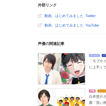
外部リンク
動画、はじめてみました Twitter
動画、はじめてみました YouTube
声優の関連記事
イベント
イ
「モブサ
に上手く
声優
ニュー
白井悠介
露「笑い