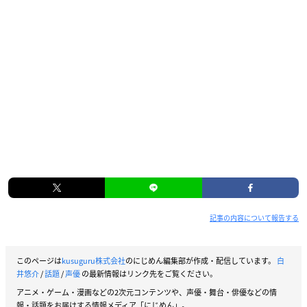
記事の内容について報告する
このページは
kusuguru株式会社
のにじめん編集部が作成・配信しています。
白
井悠介
/
話題
/
声優
の最新情報はリンク先をご覧ください。
アニメ・ゲーム・漫画などの2次元コンテンツや、声優・舞台・俳優などの情
報・話題をお届けする情報メディア「にじめん」。