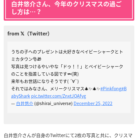
白井悠介さん、今年のクリスマスの過ご
し方は…？
うちの子へのプレゼントは大好きなベイビーシャークとト
ミカタウン🎅🎁
写真は見つけるやいやな「ドゥ！！」とベイビーシャーク
のことを指差している図です🦈(笑)
来年もお世話になりそうです( ´∀`)
それではみなさん、メリークリスマス🎄✨🎄✨
#Pinkfong
#B
abyShark
pic.twitter.com/ZnxtJQAfyg
—
白井悠介
(@shirai_universe)
December 25, 2022
白井悠介さんが自身のTwitterにて2枚の写真と共に、クリスマ