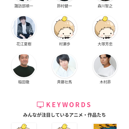
諏訪部順一
鈴村健一
森川智之
花江夏樹
村瀬歩
大塚芳忠
稲田徹
斉藤壮馬
木村昴
KEYWORDS
みんなが注目しているアニメ・作品たち