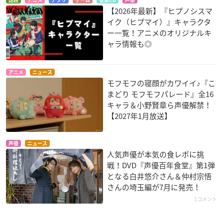
【2026年最新】『ヒプノシスマ
イク（ヒプマイ）』キャラクタ
ー一覧！アニメのオリジナルキ
ャラ情報も◎
アニメ
ニュース
モフモフの寝顔がカワイイ♪『こ
まどり モフモフパレード』全16
キャラ＆小野賢章ら声優解禁！
【2027年1月放送】
声優
ニュース
人気声優が本気の食レポに挑
戦！DVD『声優百年食堂』第1弾
となる白井悠介さん＆仲村宗悟
さんの埼玉編が7月に発売！
1コメント