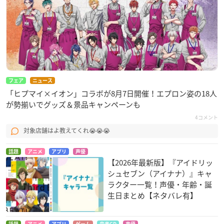
フェア
ニュース
「ヒプマイ×イオン」コラボが8月7日開催！エプロン姿の18人
が勢揃いでグッズ＆景品キャンペーンも
4コメント
対象店舗はよ教えてくれ😭😭😭
話題
アニメ
アプリ
声優
【2026年最新版】『アイドリッ
シュセブン（アイナナ）』キャ
ラクター一覧！声優・年齢・誕
生日まとめ【ネタバレ有】
話題
アニメ
アプリ
ゲーム
音楽CD
声優