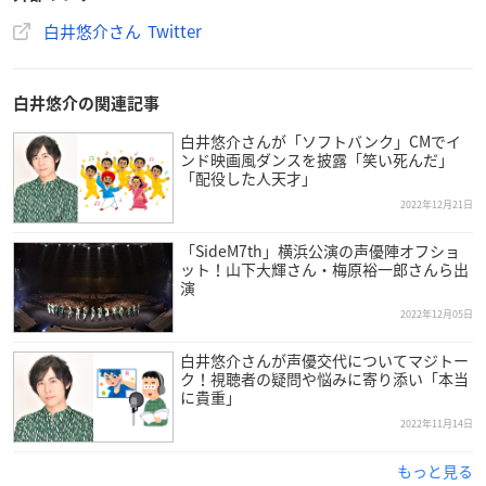
白井悠介さん Twitter
白井悠介の関連記事
白井悠介さんが「ソフトバンク」CMでイ
ンド映画風ダンスを披露「笑い死んだ」
「配役した人天才」
2022年12月21日
「SideM7th」横浜公演の声優陣オフショ
ット！山下大輝さん・梅原裕一郎さんら出
演
2022年12月05日
白井悠介さんが声優交代についてマジトー
ク！視聴者の疑問や悩みに寄り添い「本当
に貴重」
2022年11月14日
もっと見る