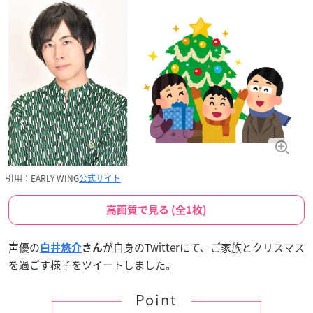
引用：EARLY WING
公式サイト
高画質で見る (全1枚)
声優の
が自身のTwitterにて、ご家族とクリスマス
白井悠介
さん
を過ごす様子をツイートしました。
Point