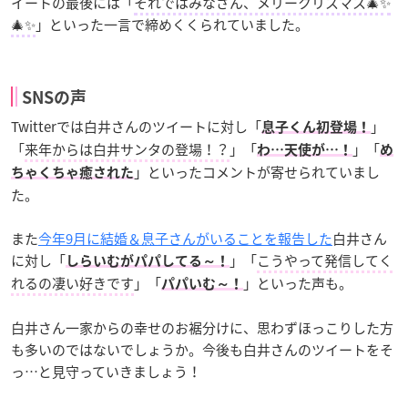
イートの最後には「
それではみなさん、メリークリスマス🎄✨
🎄✨
」といった一言で締めくくられていました。
SNSの声
Twitterでは白井さんのツイートに対し「
」
息子くん初登場！
「
来年からは白井サンタの登場！？
」「
」「
わ…天使が…！
め
」といったコメントが寄せられていまし
ちゃくちゃ癒された
た。
また
今年9月に結婚＆息子さんがいることを報告した
白井さん
に対し「
」「
こうやって発信してく
しらいむがパパしてる～！
れるの凄い好きです
」「
」といった声も。
パパいむ～！
白井さん一家からの幸せのお裾分けに、思わずほっこりした方
も多いのではないでしょうか。今後も白井さんのツイートをそ
っ…と見守っていきましょう！