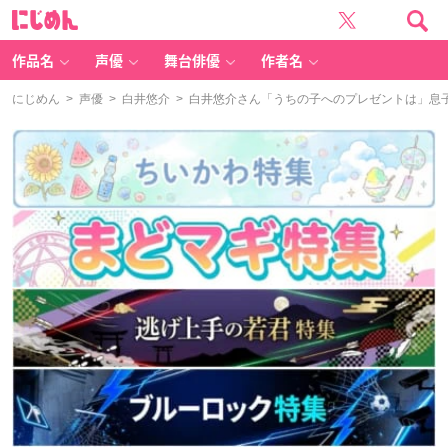
に
じ
め
ん
作品名
声優
舞台俳優
作者名
にじめん
>
声優
>
白井悠介
> 白井悠介さん「うちの子へのプレゼントは」息