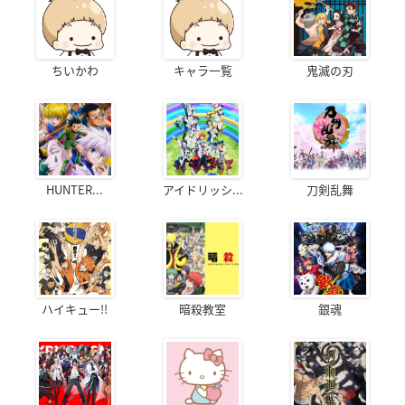
ちいかわ
キャラ一覧
鬼滅の刃
HUNTER...
アイドリッシ...
刀剣乱舞
ハイキュー!!
暗殺教室
銀魂