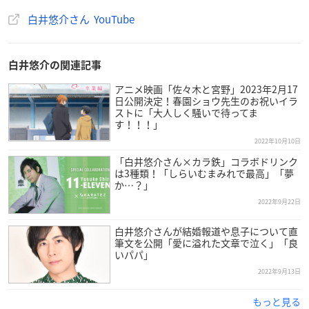
白井悠介さん YouTube
白井悠介の関連記事
アニメ映画「佐々木と宮野」2023年2月17
日公開決定！春園ショウ先生のお祝いイラ
ストに「大人しく騒いで待ってま
す！！！」
2022年10月10日
「白井悠介さん×カラ鉄」コラボドリンク
は3種類！「しらいむまみれで最高」「夢
か…？」
2022年9月22日
白井悠介さんが結婚報道や息子について直
筆文を公開「愛に溢れた文章で泣く」「良
いパパ」
2022年9月13日
もっと見る