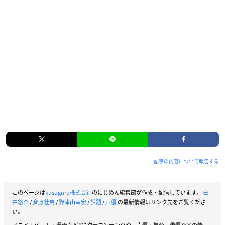
記事の内容について報告する
このページは
kusuguru株式会社
のにじめん編集部が作成・配信しています。
白
井悠介
/
斉藤壮馬
/
野津山幸宏
/
話題
/
声優
の最新情報はリンク先をご覧くださ
い。