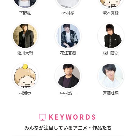
下野紘
木村昴
坂本真綾
浪川大輔
花江夏樹
森川智之
村瀬歩
中村悠一
斉藤壮馬
KEYWORDS
みんなが注目しているアニメ・作品たち