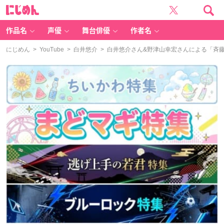
に
じ
め
ん
作品名
声優
舞台俳優
作者名
にじめん
>
YouTube
>
白井悠介
> 白井悠介さん&野津山幸宏さんによる「斉