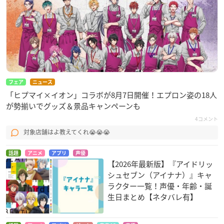
フェア
ニュース
「ヒプマイ×イオン」コラボが8月7日開催！エプロン姿の18人
が勢揃いでグッズ＆景品キャンペーンも
4コメント
対象店舗はよ教えてくれ😭😭😭
話題
アニメ
アプリ
声優
【2026年最新版】『アイドリッ
シュセブン（アイナナ）』キャ
ラクター一覧！声優・年齢・誕
生日まとめ【ネタバレ有】