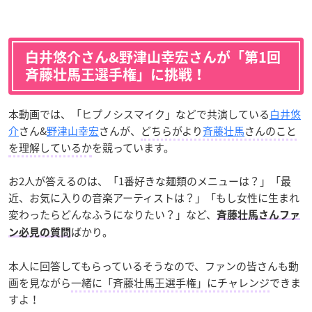
白井悠介さん&
野津山幸宏さんが
「第1回
斉藤壮馬王選手権」に挑戦！
本動画では、「ヒプノシスマイク」などで共演している
白井悠
介
さん&
野津山幸宏
さんが、
どちらがより
斉藤壮馬
さんのこと
を理解しているか
を競っています。
お2人が答えるのは、「1番好きな麺類のメニューは？」「最
近、お気に入りの音楽アーティストは？」「もし女性に生まれ
変わったらどんなふうになりたい？」など、
斉藤壮馬さんファ
ばかり。
ン必見の質問
本人に回答してもらっているそうなので、ファンの皆さんも動
画を見ながら
一緒に「斉藤壮馬王選手権」にチャレンジ
できま
すよ！