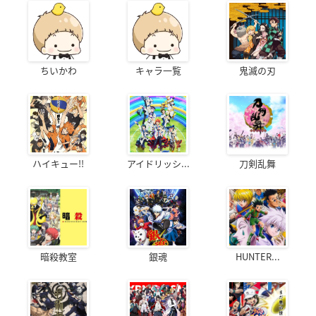
ちいかわ
キャラ一覧
鬼滅の刃
ハイキュー!!
アイドリッシ...
刀剣乱舞
暗殺教室
銀魂
HUNTER...