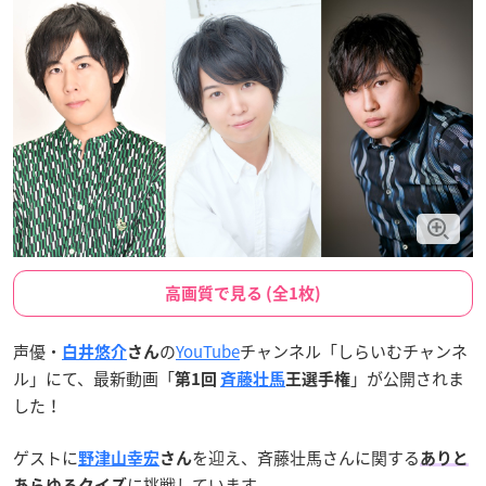
高画質で見る (全1枚)
声優・
の
YouTube
チャンネル「しらいむチャンネ
白井悠介
さん
ル」にて、最新動画「
」が公開されま
第1回
斉藤壮馬
王選手権
した！
ゲストに
を迎え、斉藤壮馬さんに関する
野津山幸宏
さん
ありと
に挑戦しています。
あらゆるクイズ