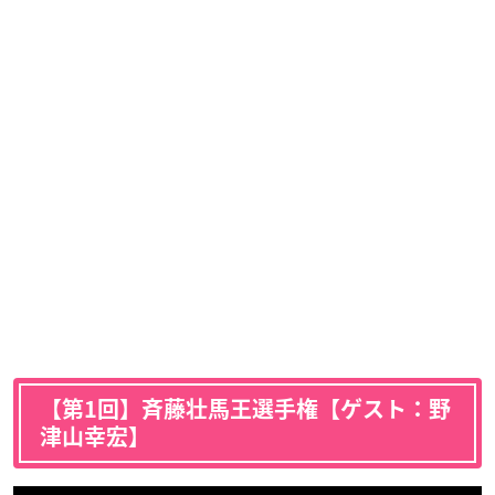
【第1回】斉藤壮馬王選手権【ゲスト：野
津山幸宏】