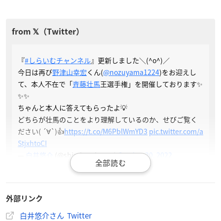
『
#しらいむチャンネル
』更新しました＼(^o^)／
今日は再び
野津山幸宏
くん(
@nozuyama1224
)をお迎えし
て、本人不在で「
斉藤壮馬
王選手権」を開催しております✨
✨✨
ちゃんと本人に答えてもらったよ💡
どちらが壮馬のことをより理解しているのか、せびご覧く
ださい( ´∀`)👍️
https://t.co/M6PblWmYD3
pic.twitter.com/a
StjxhtoCI
—
白井悠介
(@shirai_universe)
October 30, 2022
外部リンク
白井悠介さん Twitter