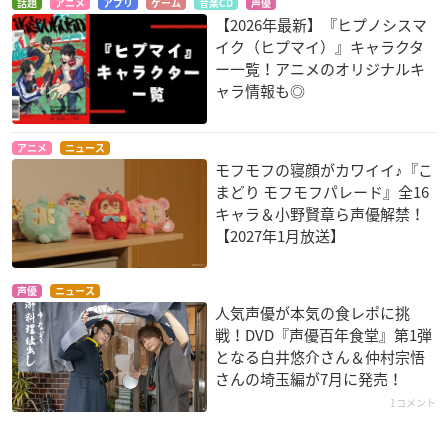
話題
アニメ
アプリ
ゲーム
音楽CD
声優
【2026年最新】『ヒプノシスマ
イク（ヒプマイ）』キャラクタ
ー一覧！アニメのオリジナルキ
ャラ情報も◎
アニメ
ニュース
モフモフの寝顔がカワイイ♪『こ
まどり モフモフパレード』全16
キャラ＆小野賢章ら声優解禁！
【2027年1月放送】
声優
ニュース
人気声優が本気の食レポに挑
戦！DVD『声優百年食堂』第1弾
となる白井悠介さん＆仲村宗悟
さんの埼玉編が7月に発売！
1コメント