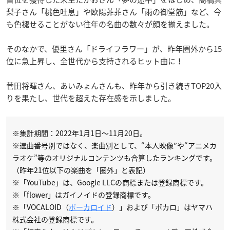
梨子さん「桃色吐息」や欧陽菲菲さん「雨の御堂筋」など、今
も色褪せることがない往年の名曲の数々が顔を揃えました。
そのなかで、優里さん「ドライフラワー」が、昨年圏外から15
位に急上昇し、全世代から支持されるヒット曲に！
菅田将暉さん、あいみょんさんも、昨年から引き続きTOP20入
りを果たし、世代を超えた存在感を示しました。
※集計期間：2022年1月1日～11月20日。
※選曲番号別ではなく、楽曲別として、“本人映像”や“アニメカ
ラオケ”等のオリジナルコンテンツも合算したランキングです。
（昨年21位以下の楽曲を「圏外」と表記）
※「YouTube」は、Google LLCの商標または登録商標です。
※「flower」はガイノイドの登録商標です。
※「VOCALOID（
ボーカロイド
）」および「ボカロ」はヤマハ
株式会社の登録商標です。