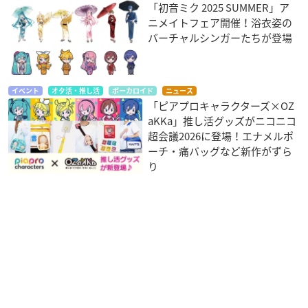
「初音ミク 2025 SUMMER」ア
ニメイトフェア開催！浴衣姿の
バーチャルシンガーたちが登場
イベント
オタ活・推し活
ボーカロイド
ニュース
「ピアプロキャラクターズ×OZ
aKKa」推し活グッズがニコニコ
超会議2026に登場！エナメルポ
ーチ・痛バッグなど新作がずら
り