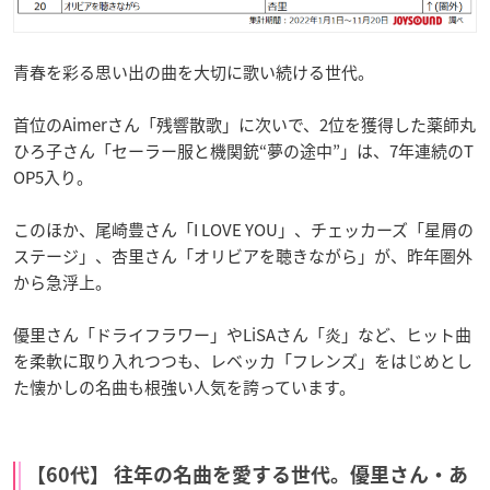
青春を彩る思い出の曲を大切に歌い続ける世代。
首位のAimerさん「残響散歌」に次いで、2位を獲得した薬師丸
ひろ子さん「セーラー服と機関銃“夢の途中”」は、7年連続のT
OP5入り。
このほか、尾崎豊さん「I LOVE YOU」、チェッカーズ「星屑の
ステージ」、杏里さん「オリビアを聴きながら」が、昨年圏外
から急浮上。
優里さん「ドライフラワー」やLiSAさん「炎」など、ヒット曲
を柔軟に取り入れつつも、レベッカ「フレンズ」をはじめとし
た懐かしの名曲も根強い人気を誇っています。
【60代】 往年の名曲を愛する世代。優里さん・あ