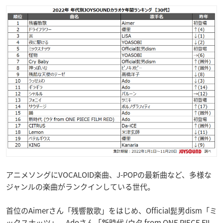
アニメソングにVOCALOID楽曲、J-POPの最新曲など、多様な
ジャンルの楽曲がランクインしている世代。
首位のAimerさん「残響散歌」をはじめ、Official髭男dism「ミ
ックスナッツ」、Adoさん「新時代 (ウタ from ONE PIECE FIL