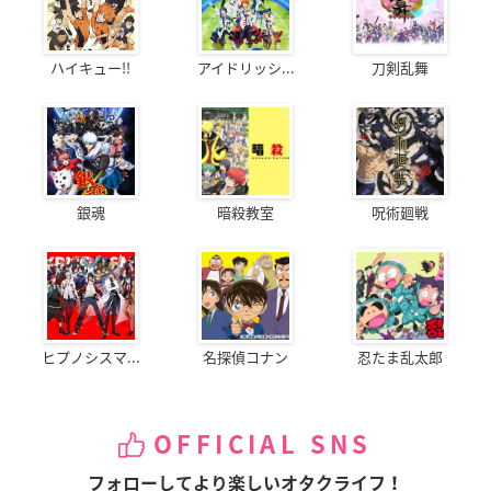
ハイキュー!!
アイドリッシ...
刀剣乱舞
銀魂
暗殺教室
呪術廻戦
ヒプノシスマ...
名探偵コナン
忍たま乱太郎
OFFICIAL SNS
フォローしてより楽しいオタクライフ！