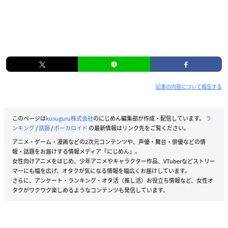
記事の内容について報告する
このページは
kusuguru株式会社
のにじめん編集部が作成・配信しています。
ラ
ンキング
/
話題
/
ボーカロイド
の最新情報はリンク先をご覧ください。
アニメ・ゲーム・漫画などの2次元コンテンツや、声優・舞台・俳優などの情
報・話題をお届けする情報メディア「にじめん」。
女性向けアニメをはじめ、少年アニメやキャラクター作品、VTuberなどストリー
マーにも幅を広げ、オタクが気になる情報を幅広くお届けしています。
さらに、アンケート・ランキング・オタ活（推し活）お役立ち情報など、女性オ
タクがワクワク楽しめるようなコンテンツも発信しています。