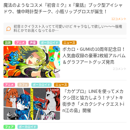
魔法のようなコスメ『初音ミク』x『童話』ブック型アイシャ
ドウ、懐中時計型チーク、小瓶リップグロスが誕生！
12コメント
初音ミクイラスト入ってて可愛いけど キャラなしで欲しい～～～版権
料とかでお高くなってるか…
話題
アニメ
声優
ボーカロイド
ニュース
ボカロ・GUMIの10周年記念日！
人気曲収録の豪華2枚組アルバム
＆グラフアートグッズ発売
2コメント
アニメ
カフェ
ボーカロイド
ニュース
『カゲプロ』LINEを使ってメカ
クシ団と協力しよう！ナゾトキ
街歩き「メカクシティクエストi
n江の島」開催
フェア
ボーカロイド