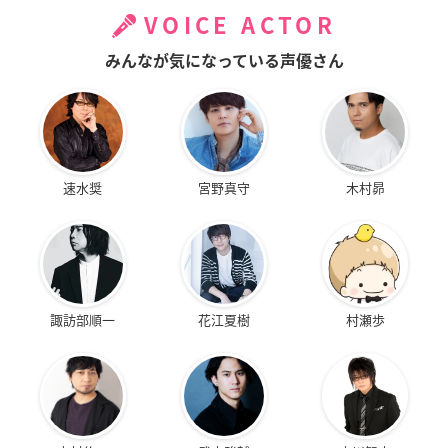
VOICE ACTOR
みんなが気になっている声優さん
速水奨
宮野真守
木村昴
諏訪部順一
花江夏樹
村瀬歩