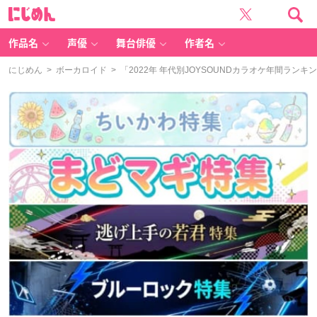
に
じ
め
ん
作品名
声優
舞台俳優
作者名
にじめん
>
ボーカロイド
> 「2022年 年代別JOYSOUNDカラオケ年間ラ