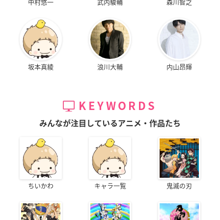
中村悠一
武内駿輔
森川智之
坂本真綾
浪川大輔
内山昂輝
KEYWORDS
みんなが注目しているアニメ・作品たち
ちいかわ
キャラ一覧
鬼滅の刃