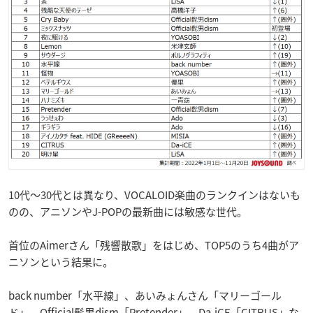
10代～30代とは異なり、VOCALOID楽曲のランクインはないも
のの、アニソンやJ-POPの最新曲には敏感な世代。
首位のAimerさん「残響散歌」をはじめ、TOP5のうち4曲がア
ニソンという結果に。
back number「水平線」、あいみょんさん「マリーゴール
ド」、Official髭男dism「Pretender」、Da-iCE「CITRUS」な