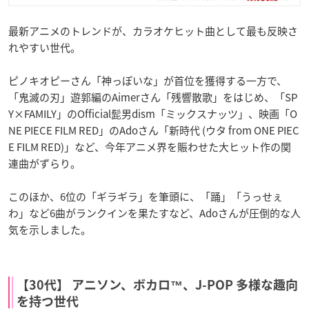
最新アニメのトレンドが、カラオケヒット曲として最も反映さ
れやすい世代。
ピノキオピーさん「神っぽいな」が首位を獲得する一方で、
「鬼滅の刃」遊郭編のAimerさん「残響散歌」をはじめ、「SP
Y×FAMILY」のOfficial髭男dism「ミックスナッツ」、映画「O
NE PIECE FILM RED」のAdoさん「新時代 (ウタ from ONE PIEC
E FILM RED)」など、今年アニメ界を賑わせた大ヒット作の関
連曲がずらり。
このほか、6位の「ギラギラ」を筆頭に、「踊」「うっせぇ
わ」など6曲がランクインを果たすなど、Adoさんが圧倒的な人
気を示しました。
【30代】 アニソン、ボカロ™、J-POP 多様な趣向
を持つ世代