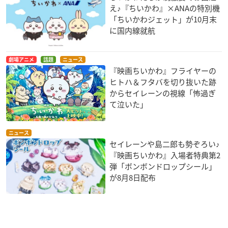
え♪『ちいかわ』×ANAの特別機
「ちいかわジェット」が10月末
に国内線就航
劇場アニメ
話題
ニュース
『映画ちいかわ』フライヤーの
ヒトハ＆フタバを切り抜いた跡
からセイレーンの視線「怖過ぎ
て泣いた」
ニュース
セイレーンや島二郎も勢ぞろい♪
『映画ちいかわ』入場者特典第2
弾「ボンボンドロップシール」
が8月8日配布