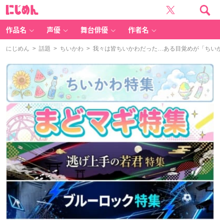
に
じ
め
ん
作品名
声優
舞台俳優
作者名
にじめん
>
話題
>
ちいかわ
> 我々は皆ちいかわだった…ある目覚めが「ちい