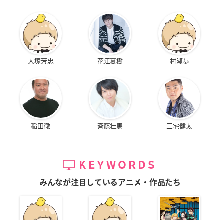
大塚芳忠
花江夏樹
村瀬歩
稲田徹
斉藤壮馬
三宅健太
KEYWORDS
みんなが注目しているアニメ・作品たち