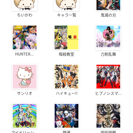
ちいかわ
キャラ一覧
鬼滅の刃
HUNTER...
暗殺教室
刀剣乱舞
サンリオ
ハイキュー!!
ヒプノシスマ...
アイドリッシ...
銀魂
呪術廻戦