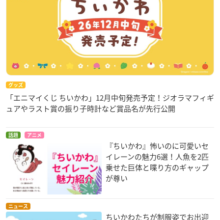
グッズ
「エニマイくじ ちいかわ」12月中旬発売予定！ジオラマフィギ
ュアやラスト賞の振り子時計など賞品名が先行公開
話題
アニメ
『ちいかわ』怖いのに可愛いセ
イレーンの魅力6選！人魚を2匹
乗せた巨体と喋り方のギャップ
が尊い
ニュース
ちいかわたちが制服姿でお出迎