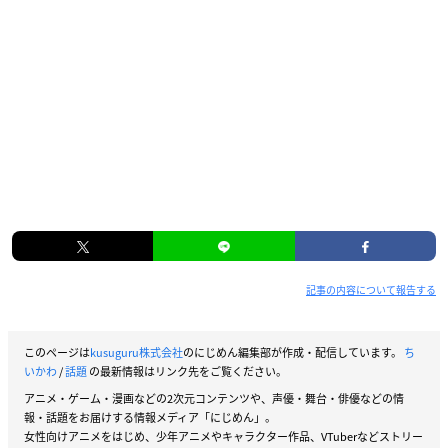
記事の内容について報告する
このページは
kusuguru株式会社
のにじめん編集部が作成・配信しています。
ち
いかわ
/
話題
の最新情報はリンク先をご覧ください。
アニメ・ゲーム・漫画などの2次元コンテンツや、声優・舞台・俳優などの情
報・話題をお届けする情報メディア「にじめん」。
女性向けアニメをはじめ、少年アニメやキャラクター作品、VTuberなどストリー