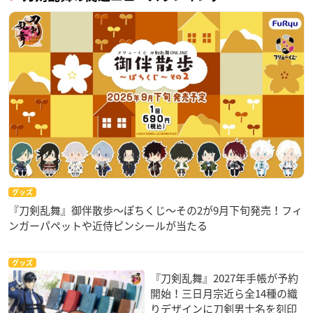
グッズ
『刀剣乱舞』御伴散歩～ぽちくじ～その2が9月下旬発売！フィ
ンガーパペットや近侍ピンシールが当たる
グッズ
『刀剣乱舞』2027年手帳が予約
開始！三日月宗近ら全14種の織
りデザインに刀剣男士名を刻印