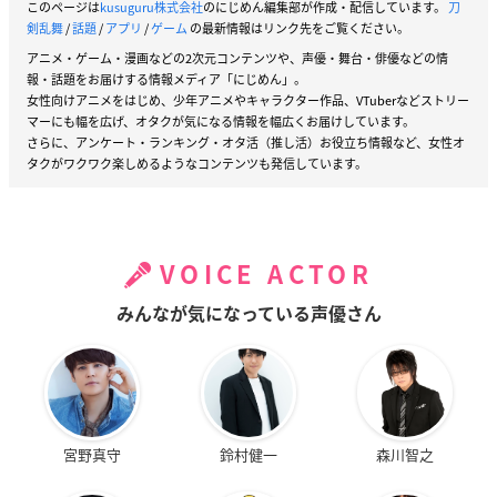
このページは
kusuguru株式会社
のにじめん編集部が作成・配信しています。
刀
剣乱舞
/
話題
/
アプリ
/
ゲーム
の最新情報はリンク先をご覧ください。
アニメ・ゲーム・漫画などの2次元コンテンツや、声優・舞台・俳優などの情
報・話題をお届けする情報メディア「にじめん」。
女性向けアニメをはじめ、少年アニメやキャラクター作品、VTuberなどストリー
マーにも幅を広げ、オタクが気になる情報を幅広くお届けしています。
さらに、アンケート・ランキング・オタ活（推し活）お役立ち情報など、女性オ
タクがワクワク楽しめるようなコンテンツも発信しています。
VOICE ACTOR
みんなが気になっている声優さん
宮野真守
鈴村健一
森川智之