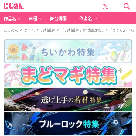
に
じ
め
ん
作品名
声優
舞台俳優
作者名
にじめん
>
ゲーム
>
刀剣乱舞
> 「刀剣乱舞」新機能は散歩！「とうらぶGO」が