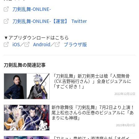
酬として、新たな便利道具「散歩アメ」も入手できます。
#
刀剣乱舞-ONLINE-
刀剣乱舞
#とうらぶ
pic.twitter.com/5ILAeqtLHU
— 刀剣乱舞ONLINE【運営】 (@TOUKEN_STAFF)
Decembe
刀剣乱舞-ONLINE-【運営】 Twitter
r 13, 2022
▼アプリダウンロードはこちら
iOS
／
Android
／
ブラウザ版
(3/5)
「散歩アメ」は、刀剣男士に与えることで、経験値を1,000
増加させる新しい便利道具です。
刀剣乱舞の関連記事
※刀剣Lv99の刀剣男士には使用できません。
#刀剣乱舞
#と
「刀剣乱舞」新刀剣男士は槍「人間無骨
うらぶ
（CV.吉野裕行さん）」全身ビジュアルに
— 刀剣乱舞ONLINE【運営】 (@TOUKEN_STAFF)
Decembe
「すごく好き！」
r 13, 2022
2022年12月12日
新作歌舞伎『刀剣乱舞』7月2日より上演！
(4/5)
尾上松也さんらの圧巻のビジュアルに「あ
まりにも神様」
「散歩」には、「チャレンジ」と「今週の散歩」がありま
2023年6月07日
す。「チャレンジ」の条件を達成すると散歩Lvが上昇しま
す。また、「今週の散歩」の条件を達成すると報酬として
「刀ミュ」豊前江・源清麿らが「オダイ