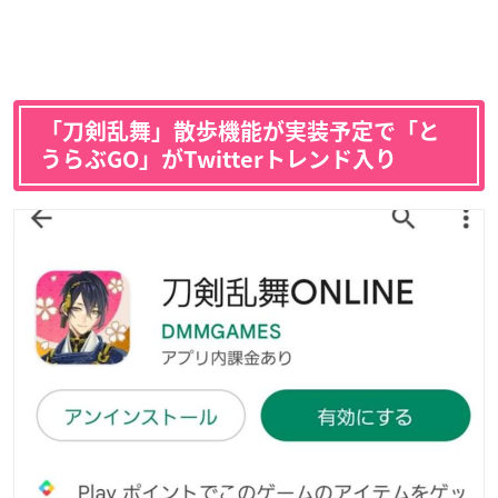
「刀剣乱舞」散歩機能が実装予定で「と
うらぶGO」がTwitterトレンド入り