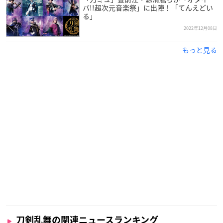
「引換シール(散歩)」や便利道具を獲得できます。
#刀剣乱
バ!!超次元音楽祭」に出陣！「てんえどい
る」
舞
#とうらぶ
— 刀剣乱舞ONLINE【運営】 (@TOUKEN_STAFF)
Decembe
2022年12月08日
r 13, 2022
もっと見る
(5/5)
「引換シール(散歩)」は一定の枚数を集めることで、後日実
装予定の「引換所」で刀剣男士と交換できます。
※「引換所」は2023年春頃に実装を予定しておりますの
で、実装をお待ちください。
詳細については、メンテナンス終了後にゲーム内の「遊び
方」よりご確認ください。
#刀剣乱舞
#とうらぶ
— 刀剣乱舞ONLINE【運営】 (@TOUKEN_STAFF)
Decembe
r 13, 2022
刀剣乱舞の関連ニュースランキング