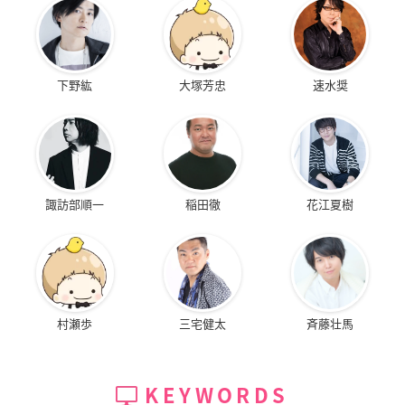
下野紘
大塚芳忠
速水奨
諏訪部順一
稲田徹
花江夏樹
村瀬歩
三宅健太
斉藤壮馬
KEYWORDS