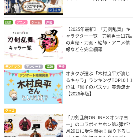
話題
アニメ
ゲーム
声優
【2025年最新】『刀剣乱舞』キ
ャラクター一覧｜刀剣男士117振
の声優・刀派・絵師・アニメ情
報などを完全網羅
ランキング
アンケート
話題
声優
オタクが選ぶ「木村良平が演じ
るキャラ」ランキングTOP10！1
位は『黒子のバスケ』黄瀬涼太
【2026年版】
グッズ
「刀剣乱舞ONLINE×オンキヨ
ー」のコラボイヤホン第3弾が7
月29日に受注開始！録り下ろし