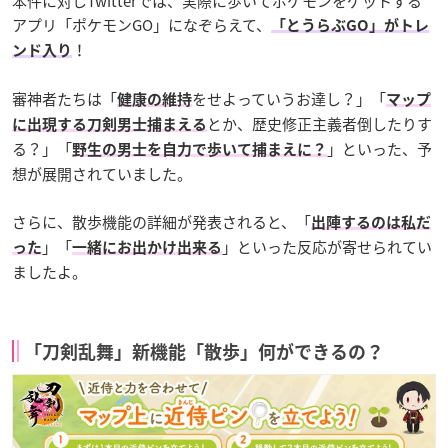
本件に対しTwitterでは、実際に歩いてポケモンをゲットする
アプリ「ポケモンGO」になぞらえて、
「とうらぶGO」がトレ
！
ンド入り
審神者たちは「
をせよっていうお達し？」「
健康の維持
マップ
とか、歴史修正主義者倒したりす
に出現する刀剣男士捕まえる
る？」「
」といった、予
野生の男士を自力で歩いて捕まえに？
想が展開されていました。
さらに、散歩機能の詳細が発表されると、「
出陣するのは私だ
」「
」といった反応が寄せられてい
った
一緒にお出かけ出来る
ましたよ。
「刀剣乱舞」新機能「散歩」何ができるの？