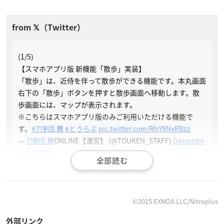
(1/5)
【スマホアプリ版 新機能「散歩」実装】
「散歩」は、近侍を伴って散歩ができる機能です。本丸画面
右下の「散歩」ボタンを押すと散歩画面へ移動します。散
歩画面には、マップが表示されます。
※こちらはスマホアプリ版のみご利用いただける機能で
す。
#刀剣乱舞
#とうらぶ
pic.twitter.com/RhY8NxRBzz
—
刀剣乱舞
ONLINE【運営】 (@TOUKEN_STAFF)
Decembe
r 13, 2022
(2/5)
マップ上に「近侍ピン」を立てることで「歴Pt」「近侍ピ
©2015 EXNOA LLC/Nitroplus
ンPt」を獲得できます。「歴Pt」と「近侍ピンPt」に応じ
て散歩Lvが上昇し、報酬を入手できます。散歩Lv上昇の報
外部リンク