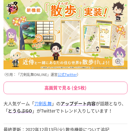
（引用：「刀剣乱舞ONLINE」運営
公式Twitter
）
高画質で見る (全5枚)
大人気ゲーム「
刀剣乱舞
」の
が話題となり、
アップデート内容
「
」がTwitterでトレンド入りしています！
とうらぶGO
最終更新：2022年12月13日(火) 散歩機能について追記