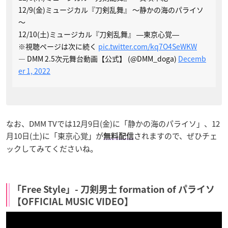
12/9(金)ミュージカル『刀剣乱舞』 ～静かの海のパライソ
～
12/10(土)ミュージカル『刀剣乱舞』 ―東京心覚―
※視聴ページは次に続く
pic.twitter.com/kq7O4SeWKW
— DMM 2.5次元舞台動画【公式】 (@DMM_doga)
Decemb
er 1, 2022
なお、DMM TVでは12月9日(金)に「静かの海のパライソ」、12
月10日(土)に「東京心覚」が
されますので、ぜひチェ
無料配信
ックしてみてくださいね。
「Free Style」- 刀剣男士 formation of パライソ
【OFFICIAL MUSIC VIDEO】