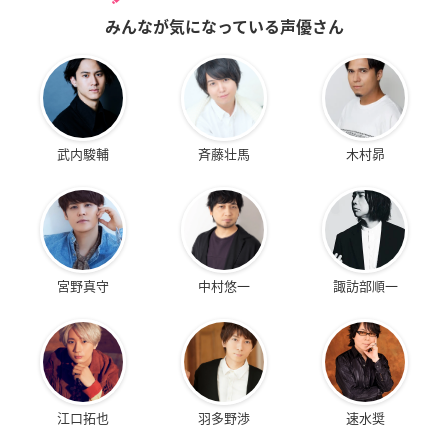
みんなが気になっている声優さん
武内駿輔
斉藤壮馬
木村昴
宮野真守
中村悠一
諏訪部順一
江口拓也
羽多野渉
速水奨