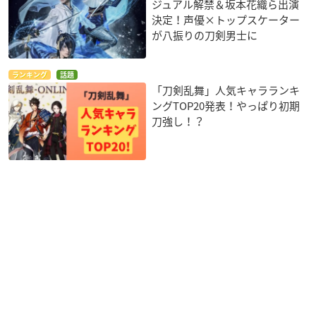
ジュアル解禁＆坂本花織ら出演
決定！声優×トップスケーター
が八振りの刀剣男士に
ランキング
話題
「刀剣乱舞」人気キャラランキ
ングTOP20発表！やっぱり初期
刀強し！？