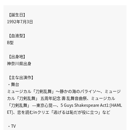
【誕生日】
1992年7月3日
【血液型】
B型
【出身地】
神奈川県出身
【主な出演作】
・舞台
ミュージカル「刀剣乱舞」〜静かの海のパライソ〜、ミュージ
カル「刀剣乱舞」 五周年記念 壽 乱舞音曲祭、ミュージカル
「刀剣乱舞」 ―東京心覚―、5 Guys Shakespeare Act1:[HAML
ET]、恋を読むinクリエ「逃げるは恥だが役に立つ」など
・TV