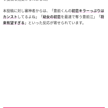
本投稿に対し審神者からは、「
豊前
くんの
初恋キラー
っぷりは
してるよね
」「
を最速で奪う豊前江」「
カンスト
幼女の初恋
将
」といった反応が寄せられています。
来有望すぎる