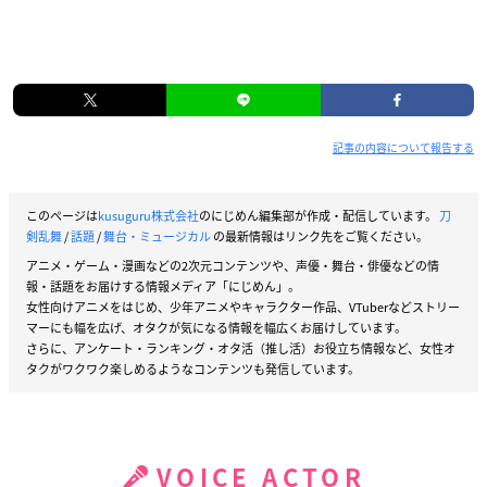
記事の内容について報告する
このページは
kusuguru株式会社
のにじめん編集部が作成・配信しています。
刀
剣乱舞
/
話題
/
舞台・ミュージカル
の最新情報はリンク先をご覧ください。
アニメ・ゲーム・漫画などの2次元コンテンツや、声優・舞台・俳優などの情
報・話題をお届けする情報メディア「にじめん」。
女性向けアニメをはじめ、少年アニメやキャラクター作品、VTuberなどストリー
マーにも幅を広げ、オタクが気になる情報を幅広くお届けしています。
さらに、アンケート・ランキング・オタ活（推し活）お役立ち情報など、女性オ
タクがワクワク楽しめるようなコンテンツも発信しています。
VOICE ACTOR