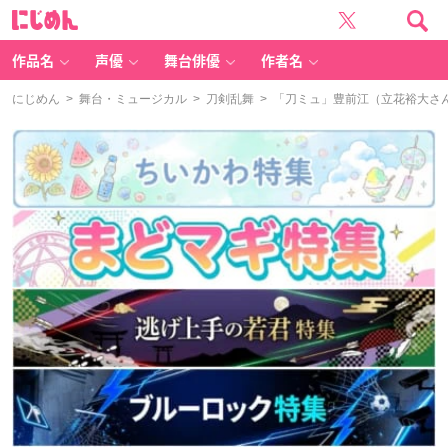
に
じ
め
ん
作品名
声優
舞台俳優
作者名
にじめん
>
舞台・ミュージカル
>
刀剣乱舞
> 「刀ミュ」豊前江（立花裕大さ