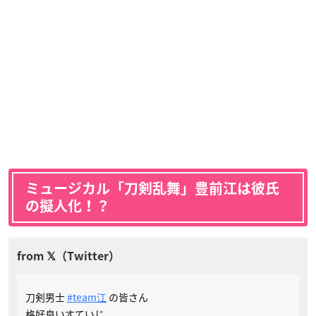
ミュージカル「刀剣乱舞」豊前江は彼氏
の擬人化！？
刀剣男士
#team江
の皆さん
格好良いすていじ