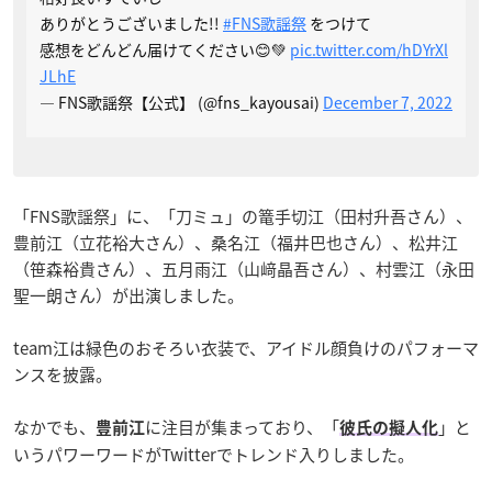
ありがとうございました!!
#FNS歌謡祭
をつけて
感想をどんどん届けてください😊💚
pic.twitter.com/hDYrXl
JLhE
— FNS歌謡祭【公式】 (@fns_kayousai)
December 7, 2022
「FNS歌謡祭」に、「刀ミュ」の篭手切江（田村升吾さん）、
豊前江（立花裕大さん）、桑名江（福井巴也さん）、松井江
（笹森裕貴さん）、五月雨江（山﨑晶吾さん）、村雲江（永田
聖一朗さん）が出演しました。
team江は緑色のおそろい衣装で、アイドル顔負けのパフォーマ
ンスを披露。
なかでも、
に注目が集まっており、「
」と
豊前江
彼氏の擬人化
いうパワーワードがTwitterでトレンド入りしました。