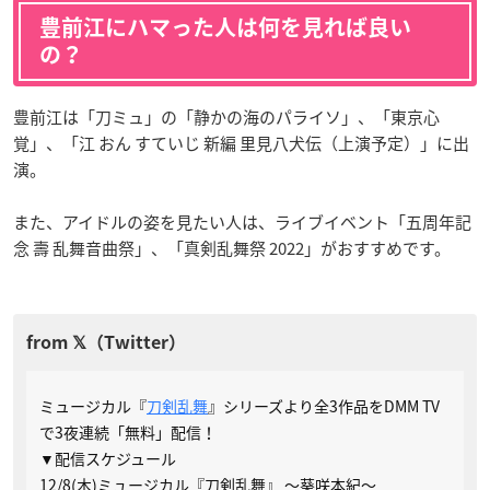
豊前江にハマった人は何を見れば良い
の？
豊前江は「刀ミュ」の「静かの海のパライソ」、「東京心
覚」、「江 おん すていじ 新編 里見八犬伝（上演予定）」に出
演。
また、アイドルの姿を見たい人は、ライブイベント「五周年記
念 壽 乱舞音曲祭」、「真剣乱舞祭 2022」がおすすめです。
ミュージカル『
刀剣乱舞
』シリーズより全3作品をDMM TV
で3夜連続「無料」配信！
▼配信スケジュール
12/8(木)ミュージカル『刀剣乱舞』 ～葵咲本紀～