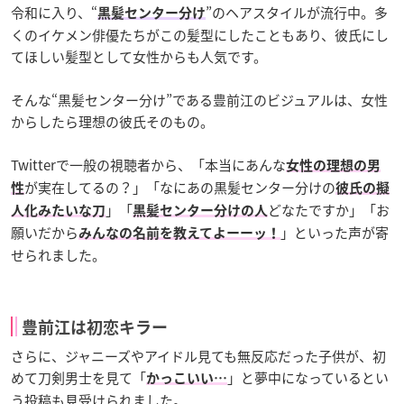
令和に入り、“
”のヘアスタイルが流行中。多
黒髪センター分け
くのイケメン俳優たちがこの髪型にしたこともあり、彼氏にし
てほしい髪型として女性からも人気です。
そんな“黒髪センター分け”である豊前江のビジュアルは、女性
からしたら理想の彼氏そのもの。
Twitterで一般の視聴者から、「
本当にあんな
女性
の
理想
の
男
が実在してる
の
？
」「なにあの黒髪センター分けの
性
彼氏の擬
」「
どなたですか
」「お
人化みたいな刀
黒髪センター分け
の人
願いだから
」といった声が寄
みんなの名前を教えてよーーッ！
せられました。
豊前江は初恋キラー
さらに、ジャニーズやアイドル見ても無反応だった子供が、初
めて刀剣男士を見て「
」と夢中になっているとい
かっこいい…
う投稿も見受けられました。