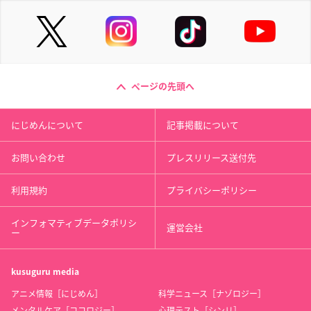
ページの先頭へ
にじめんについて
記事掲載について
お問い合わせ
プレスリリース送付先
利用規約
プライバシーポリシー
インフォマティブデータポリシ
運営会社
ー
kusuguru
media
アニメ情報［にじめん］
科学ニュース［ナゾロジー］
メンタルケア［ココロジー］
心理テスト［シンリ］