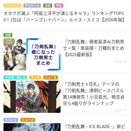
ランキング
アンケート
話題
声優
オタクが選ぶ「阿座上洋平が演じるキャラ」ランキングTOP1
0！1位は『バーンブレイバーン』ルイス・スミス【2026年版】
話題
『刀剣乱舞』極実装済み刀剣男
士一覧｜実装順・刀種別まとめ
【2025最新版】
2コメント
オタ活・推し活
グッズ
ニュース
「刀剣男士 x 花札」テーマの
『刀剣乱舞』透明ピースパズル
第14弾発売！小豆長光、物吉貞
宗ら4振りがラインナップ
1コメント
イベント
ニュース
『刀剣乱舞 – ICE BLADE -』新ビ