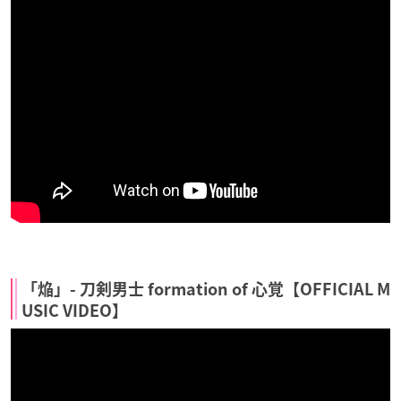
「焔」- 刀剣男士 formation of 心覚【OFFICIAL M
USIC VIDEO】