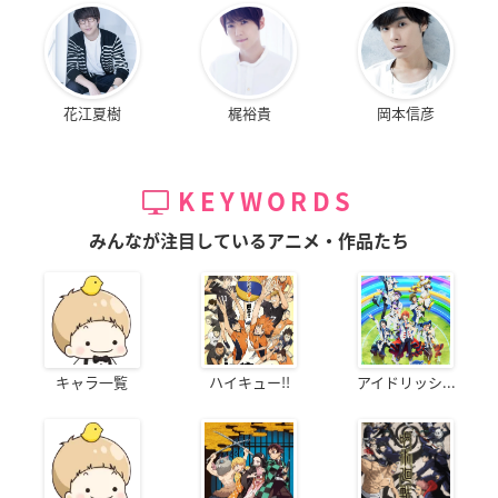
花江夏樹
梶裕貴
岡本信彦
KEYWORDS
みんなが注目しているアニメ・作品たち
キャラ一覧
ハイキュー!!
アイドリッシ...