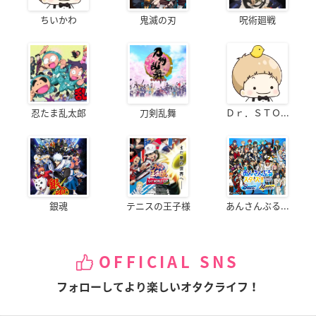
ちいかわ
鬼滅の刃
呪術廻戦
忍たま乱太郎
刀剣乱舞
Ｄｒ．ＳＴＯ...
銀魂
テニスの王子様
あんさんぶる...
OFFICIAL SNS
フォローしてより楽しいオタクライフ！