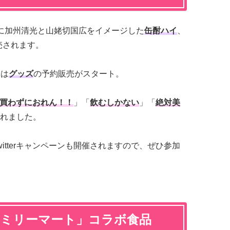
火)に加州清光と山姥切国広をイメージした
缶酎ハイ
、
売されます。
らは
グッズ
の予約販売がスタート。
買わずにおれん！！
」「
飲むしかない
」「
絶対美
れました。
itterキャンペーンも開催されますので、ぜひ参加
ァミリーマート」コラボ食品