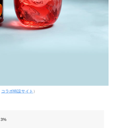
」
コラボ特設サイト
）
3%