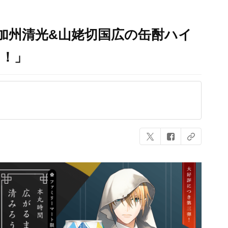
加州清光&山姥切国広の缶酎ハイ
つ！」