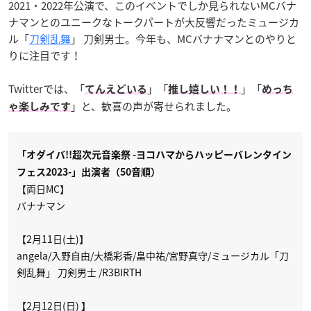
2021・2022年公演で、このイベントでしか見られないMCバナ
ナマンとのユニークなトークパートが大反響だったミュージカ
ル「
刀剣乱舞
」 刀剣男士。今年も、MCバナナマンとのやりと
りに注目です！
Twitterでは、「
」「
」「
てんえどいる
推し嬉しい！！
めっち
」と、歓喜の声が寄せられました。
ゃ楽しみです
「オダイバ!!超次元音楽祭 -ヨコハマからハッピーバレンタイン
フェス2023-」出演者（50音順）
【両日MC】
バナナマン
【2月11日(土)】
angela/入野自由/大橋彩香/畠中祐/宮野真守/ミュージカル「刀
剣乱舞」 刀剣男士 /R3BIRTH
【2月12日(日) 】