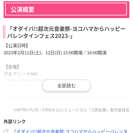
公演概要
「オダイバ!!超次元音楽祭-ヨコハマからハッピー
バレンタインフェス2023-」
【公演日時】
2023年2月11日(土)、12日(日) 15:00開場／16:00開演
【会場】
ぴあアリーナMM
（神奈川県横浜市西区みなとみらい3-2-2）
【主催】
オダイバ!!超次元音楽祭-ヨコハマからハッピーバレンタインフ
ェス2023-制作委員会
©NITRO PLUS・EXNOA LLC/ミュージカル『刀剣乱舞』製作委員会
（フジテレビジョン 、ぴあ、BSフジ）
外部リンク
【チケット販売】
「オダイバ!!超次元音楽祭-ヨコハマからハッピーバレンタ