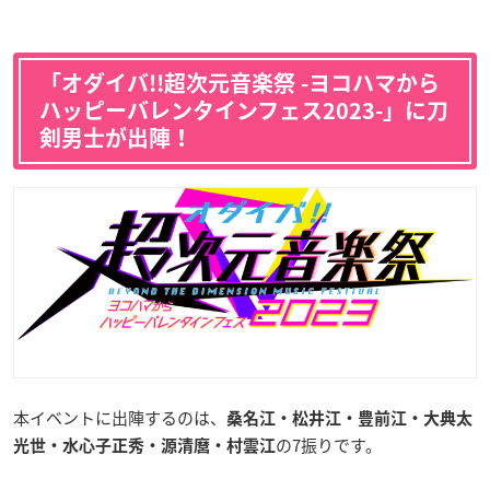
「オダイバ!!超次元音楽祭 -ヨコハマから
ハッピーバレンタインフェス2023-」に刀
剣男士が出陣！
本イベントに出陣するのは、
桑名江・松井江・豊前江・大典太
の7振りです。
光世・水心子正秀・源清麿・村雲江