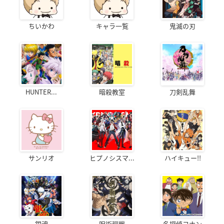
ちいかわ
キャラ一覧
鬼滅の刃
HUNTER...
暗殺教室
刀剣乱舞
サンリオ
ヒプノシスマ...
ハイキュー!!
銀魂
呪術廻戦
名探偵コナン