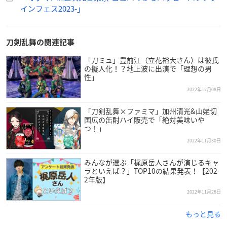
指定席：9,800円（税込）
インフェス2023-」
VIP席：15,500円（税込）※VIP席は中央前方配席／グッズ付き
刀剣乱舞の関連記事
「刀ミュ」豊前江（立花裕大さん）は彼氏
の擬人化！？地上波に出演で「理想の男
性」
2022年12月08日
「刀剣乱舞×ファミマ」加州清光&山姥切
国広の缶酎ハイ販売で「絶対美味いや
つ！」
2022年11月30日
みんなが選ぶ「梶原岳人さんが演じるキャ
ラといえば？」TOP10の結果発表！【202
2年版】
2022年11月28日
もっと見る