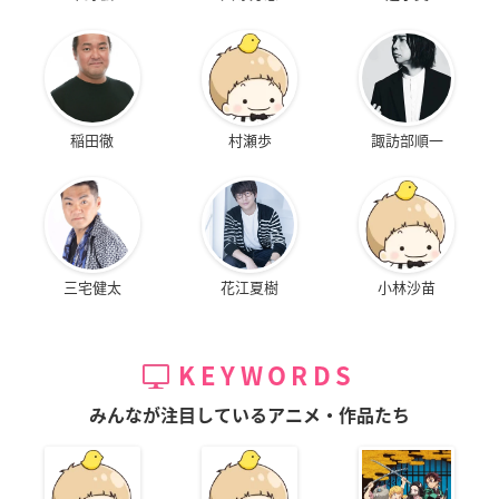
稲田徹
村瀬歩
諏訪部順一
三宅健太
花江夏樹
小林沙苗
KEYWORDS
みんなが注目しているアニメ・作品たち