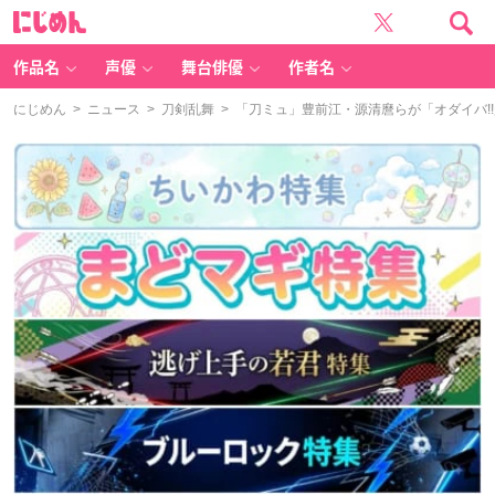
に
じ
め
ん
作品名
声優
舞台俳優
作者名
にじめん
>
ニュース
>
刀剣乱舞
> 「刀ミュ」豊前江・源清麿らが「オダイバ!