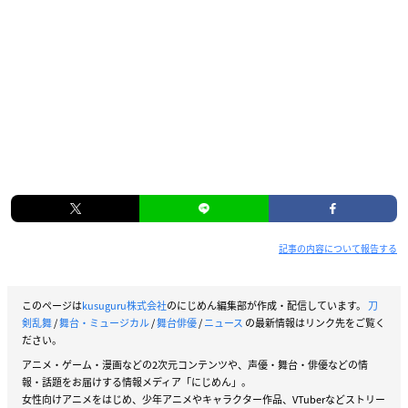
記事の内容について報告する
このページは
kusuguru株式会社
のにじめん編集部が作成・配信しています。
刀
剣乱舞
/
舞台・ミュージカル
/
舞台俳優
/
ニュース
の最新情報はリンク先をご覧く
ださい。
アニメ・ゲーム・漫画などの2次元コンテンツや、声優・舞台・俳優などの情
報・話題をお届けする情報メディア「にじめん」。
女性向けアニメをはじめ、少年アニメやキャラクター作品、VTuberなどストリー