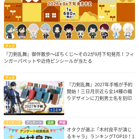
グッズ
『刀剣乱舞』御伴散歩～ぽちくじ～その2が9月下旬発売！フィ
ンガーパペットや近侍ピンシールが当たる
グッズ
『刀剣乱舞』2027年手帳が予約
開始！三日月宗近ら全14種の織
りデザインに刀剣男士名を刻印
ランキング
アンケート
話題
声優
オタクが選ぶ「木村良平が演じ
るキャラ」ランキングTOP10！1